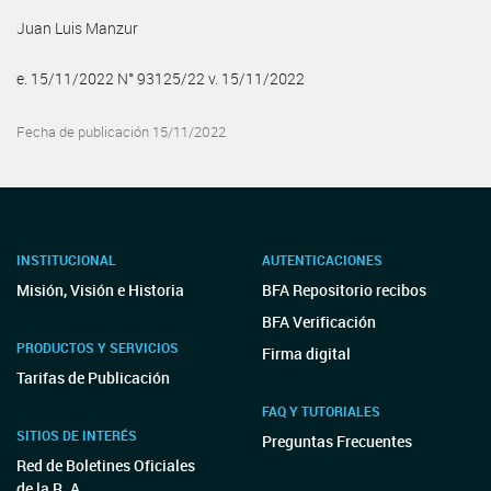
Juan Luis Manzur
e. 15/11/2022 N° 93125/22 v. 15/11/2022
Fecha de publicación 15/11/2022
INSTITUCIONAL
AUTENTICACIONES
Misión, Visión e Historia
BFA Repositorio recibos
BFA Verificación
PRODUCTOS Y SERVICIOS
Firma digital
Tarifas de Publicación
FAQ Y TUTORIALES
SITIOS DE INTERÉS
Preguntas Frecuentes
Red de Boletines Oficiales
de la R. A.