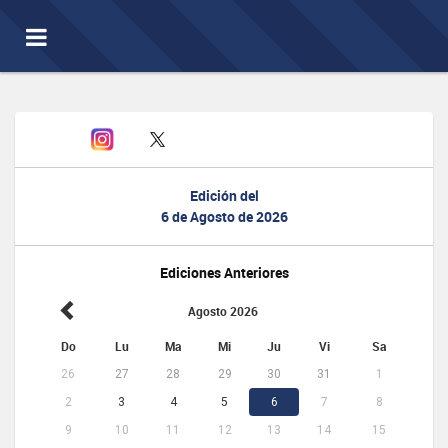
Toggle
navigation
Edición del
6 de Agosto de 2026
Ediciones Anteriores
Agosto 2026
Do
Lu
Ma
Mi
Ju
Vi
Sa
26
27
28
29
30
31
1
2
3
4
5
6
7
8
9
10
11
12
13
14
15