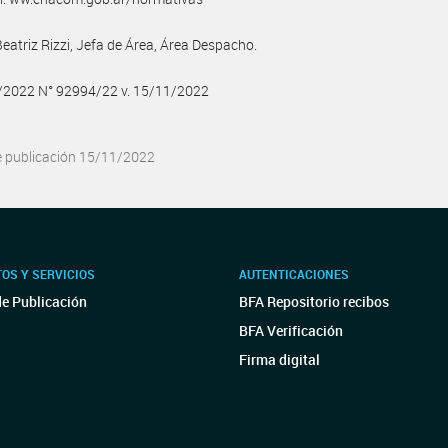
Beatriz Rizzi, Jefa de Área, Área Despacho.
1/2022 N° 92994/22 v. 15/11/2022
e publicación 15/11/2022
OS Y SERVICIOS
AUTENTICACIONES
de Publicación
BFA Repositorio recibos
BFA Verificación
Firma digital