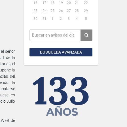
16
17
18
19
20
21
22
23
24
25
26
27
28
29
30
31
1
2
3
4
5
 al señor
BÚSQUEDA AVANZADA
 I de la
rias, el
supone la
cias del
iendo la
ramitarse
quese en
io Julio
a WEB de