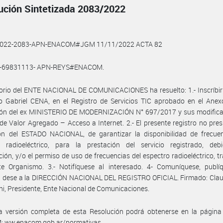
ución Sintetizada 2083/2022
2022-2083-APN-ENACOM#JGM 11/11/2022 ACTA 82
0-69831113- APN-REYS#ENACOM.
torio del ENTE NACIONAL DE COMUNICACIONES ha resuelto: 1.- Inscríbir
 Gabriel CENA, en el Registro de Servicios TIC aprobado en el Anexo
ión del ex MINISTERIO DE MODERNIZACIÓN N° 697/2017 y sus modificato
 de Valor Agregado – Acceso a Internet. 2.- El presente registro no pre
ión del ESTADO NACIONAL, de garantizar la disponibilidad de frecuen
o radioeléctrico, para la prestación del servicio registrado, deb
ción, y/o el permiso de uso de frecuencias del espectro radioeléctrico, t
te Organismo. 3.- Notifíquese al interesado. 4- Comuníquese, publí
, dese a la DIRECCIÓN NACIONAL DEL REGISTRO OFICIAL. Firmado: Claud
i, Presidente, Ente Nacional de Comunicaciones.
a versión completa de esta Resolución podrá obtenerse en la págin
 ww.enacom.gob.ar/normativas