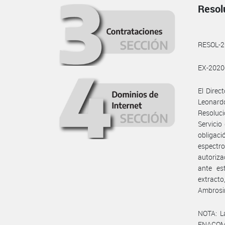
Resol
RESOL-
EX-202
El Direc
Leonardo
Resoluc
Servicio
obligac
espectr
autoriza
ante es
extracto
Ambrosin
NOTA: L
ENACOM: