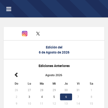
Toggle
navigation
Edición del
6 de Agosto de 2026
Ediciones Anteriores
Agosto 2026
Do
Lu
Ma
Mi
Ju
Vi
Sa
26
27
28
29
30
31
1
2
3
4
5
6
7
8
9
10
11
12
13
14
15