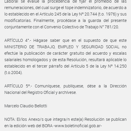
Laboral se evalúe la procedencia de fijar el promedio de las
remuneraciones, del cual surge el tope indemnizatorio, de acuerdo a
lo establecido en el Artículo 245 de la Ley Nº 20.744 (t.o. 1976) y sus
modificatorias. Finalmente, procédase a la guarda del presente
conjuntamente con el Convenio Colectivo de Trabajo N° 781/20.
ARTÍCULO 4°.- Hágase saber que en el supuesto de que este
MINISTERIO DE TRABAJO, EMPLEO Y SEGURIDAD SOCIAL no
efectúe la publicación de carácter gratuito del acuerdo y escalas
salariales homologados y de esta Resolución, resultará aplicable lo
establecido en el tercer párrafo del Artículo 5 de la Ley Nº 14.250
(t.o.2004).
ARTÍCULO 5º.- Comuníquese, publíquese, dése a la Dirección
Nacional del Registro Oficial y archívese.
Marcelo Claudio Bellotti
NOTA: El/los Anexo/s que integra/n este(a) Resolución se publican
en la edición web del BORA -www.boletinoficial.gob.ar-