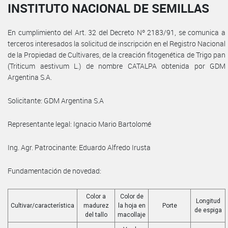
INSTITUTO NACIONAL DE SEMILLAS
En cumplimiento del Art. 32 del Decreto Nº 2183/91, se comunica a
terceros interesados la solicitud de inscripción en el Registro Nacional
de la Propiedad de Cultivares, de la creación fitogenética de Trigo pan
(Triticum aestivum L.) de nombre CATALPA obtenida por GDM
Argentina S.A.
Solicitante: GDM Argentina S.A
Representante legal: Ignacio Mario Bartolomé
Ing. Agr. Patrocinante: Eduardo Alfredo Irusta
Fundamentación de novedad:
Color a
Color de
Longitud
Cultivar/característica
madurez
la hoja en
Porte
de espiga
del tallo
macollaje