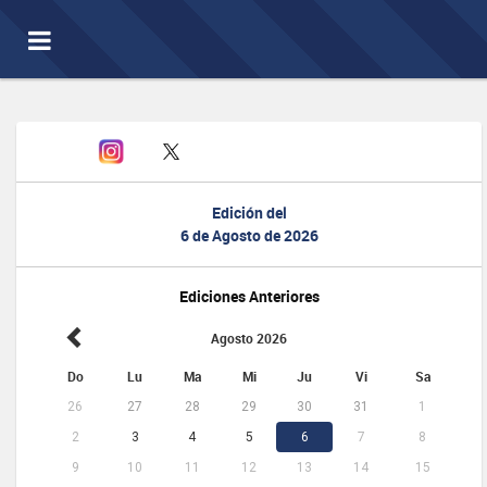
Toggle
navigation
Edición del
6 de Agosto de 2026
Ediciones Anteriores
Agosto 2026
Do
Lu
Ma
Mi
Ju
Vi
Sa
26
27
28
29
30
31
1
2
3
4
5
6
7
8
9
10
11
12
13
14
15