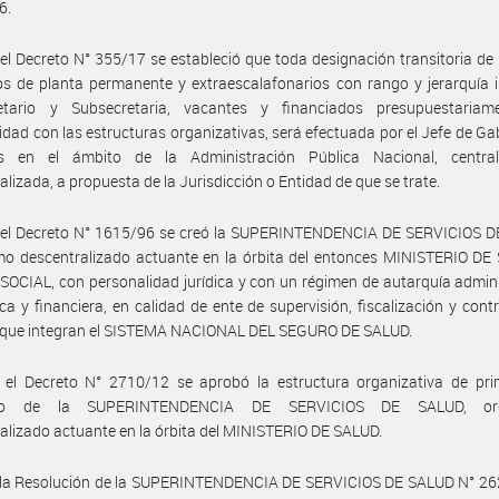
6.
el Decreto N° 355/17 se estableció que toda designación transitoria de
s de planta permanente y extraescalafonarios con rango y jerarquía i
etario y Subsecretaria, vacantes y financiados presupuestariam
dad con las estructuras organizativas, será efectuada por el Jefe de Ga
os en el ámbito de la Administración Pública Nacional, centra
alizada, a propuesta de la Jurisdicción o Entidad de que se trate.
 el Decreto N° 1615/96 se creó la SUPERINTENDENCIA DE SERVICIOS D
mo descentralizado actuante en la órbita del entonces MINISTERIO DE
OCIAL, con personalidad jurídica y con un régimen de autarquía admini
a y financiera, en calidad de ente de supervisión, fiscalización y contr
 que integran el SISTEMA NACIONAL DEL SEGURO DE SALUD.
 el Decreto N° 2710/12 se aprobó la estructura organizativa de prim
ivo de la SUPERINTENDENCIA DE SERVICIOS DE SALUD, or
alizado actuante en la órbita del MINISTERIO DE SALUD.
 la Resolución de la SUPERINTENDENCIA DE SERVICIOS DE SALUD N° 26