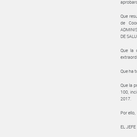
aprobaro
Que resu
de Coo
ADMINIS
DE SALUD
Que la 
extraord
Que ha t
Que la p
100, inc
2017.
Por ello,
EL JEFE