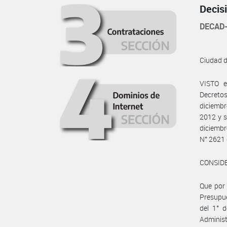
Decis
DECAD-
Ciudad 
VISTO e
Decreto
diciembr
2012 y s
diciemb
N° 2621 
CONSID
Que por 
Presupue
del 1° d
Adminis