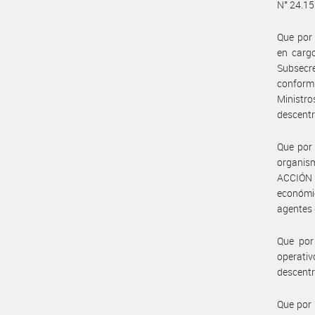
N° 24.15
Que por 
en cargo
Subsecr
conformi
Ministr
descentr
Que por
organis
ACCIÓN S
económic
agentes
Que por
operat
descentr
Que por