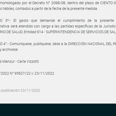
, homologado por el Decreto N° 2098/08, dentro del plazo de CIENTO
as hábiles, contados a partir de la fecha de la presente medida.
O 3º.- El gasto que demande el cumplimiento de la presente 
rativa será atendido con cargo a las partidas específicas de la Jurisdic
RIO DE SALUD, Entidad 914 - SUPERINTENDENCIA DE SERVICIOS DE SAL
O 4°.- Comuníquese, publíquese, dese a la DIRECCIÓN NACIONAL DEL 
y archívese.
s Manzur - Carla Vizzotti
1/2022 N° 95627/22 v. 23/11/2022
e publicación 23/11/2022