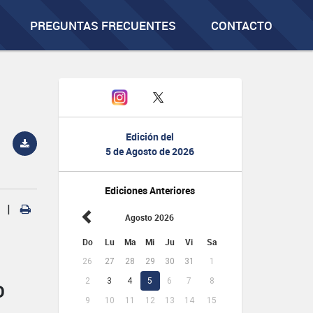
PREGUNTAS FRECUENTES
CONTACTO
Edición del
5 de Agosto de 2026
Ediciones Anteriores
|
Agosto 2026
Do
Lu
Ma
Mi
Ju
Vi
Sa
26
27
28
29
30
31
1
2
3
4
5
6
7
8
D
9
10
11
12
13
14
15