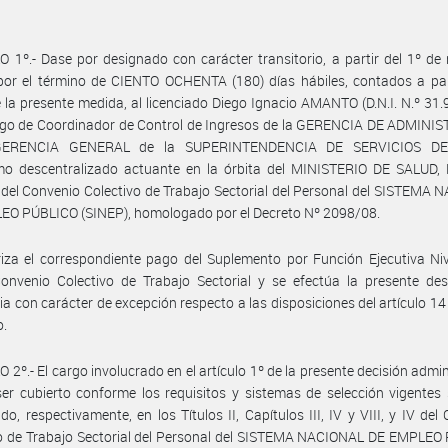
 1º.- Dase por designado con carácter transitorio, a partir del 1º d
or el término de CIENTO OCHENTA (180) días hábiles, contados a part
 la presente medida, al licenciado Diego Ignacio AMANTO (D.N.I. N.º 31.
argo de Coordinador de Control de Ingresos de la GERENCIA DE ADMINI
GERENCIA GENERAL de la SUPERINTENDENCIA DE SERVICIOS DE
mo descentralizado actuante en la órbita del MINISTERIO DE SALUD, N
del Convenio Colectivo de Trabajo Sectorial del Personal del SISTEMA
EO PÚBLICO (SINEP), homologado por el Decreto Nº 2098/08.
iza el correspondiente pago del Suplemento por Función Ejecutiva Nive
onvenio Colectivo de Trabajo Sectorial y se efectúa la presente des
ria con carácter de excepción respecto a las disposiciones del artículo 14
o.
 2º.- El cargo involucrado en el artículo 1º de la presente decisión admin
er cubierto conforme los requisitos y sistemas de selección vigentes
ido, respectivamente, en los Títulos II, Capítulos III, IV y VIII, y IV del
vo de Trabajo Sectorial del Personal del SISTEMA NACIONAL DE EMPLEO