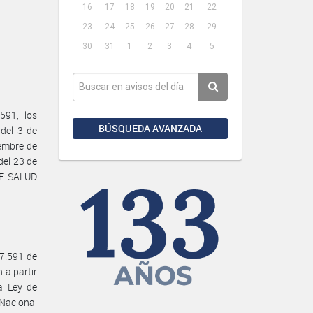
16
17
18
19
20
21
22
23
24
25
26
27
28
29
30
31
1
2
3
4
5
591, los
BÚSQUEDA AVANZADA
del 3 de
iembre de
del 23 de
DE SALUD
27.591 de
 a partir
la Ley de
Nacional