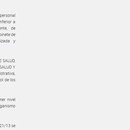
 personal
nferior a
ente, de
binete de
lizada y
E SALUD,
 SALUD Y
strativa,
ol de los
er nivel
ganismo
21/13 se