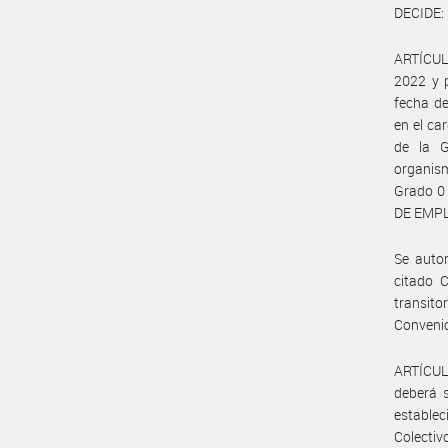
DECIDE:
ARTÍCULO
2022 y p
fecha de
en el c
de la 
organis
Grado 0 
DE EMPL
Se autor
citado C
transito
Conveni
ARTÍCULO
deberá s
establec
Colecti