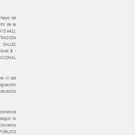
e mayo de
ir de la
915.442),
STRACIÓN
 SALUD,
ivel B -
 NACIONAL
l III del
ignación
 de dicho
istrativa
 según lo
 Convenio
 PÚBLICO