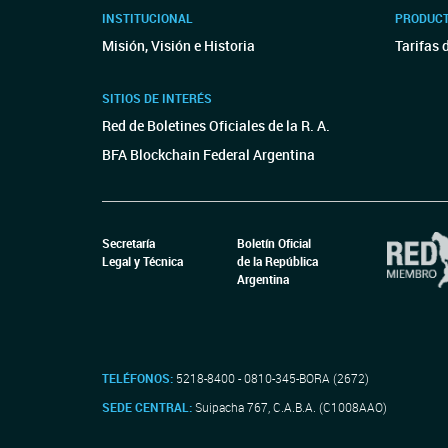
INSTITUCIONAL
PRODUCT
Misión, Visión e Historia
Tarifas 
SITIOS DE INTERÉS
Red de Boletines Oficiales de la R. A.
BFA Blockchain Federal Argentina
Secretaría
Boletín Oficial
Legal y Técnica
de la República
Argentina
TELÉFONOS:
5218-8400 - 0810-345-BORA (2672)
SEDE CENTRAL:
Suipacha 767, C.A.B.A. (C1008AAO)