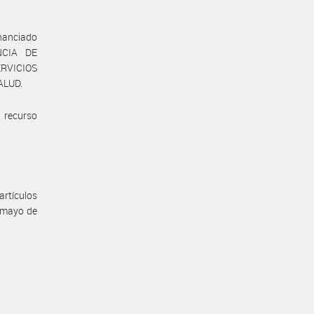
inanciado
NCIA DE
ERVICIOS
ALUD.
 recurso
artículos
 mayo de