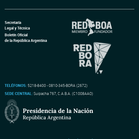
Secretaría
Legal y Técnica
Boletín Oficial
de la República Argentina
TELÉFONOS:
5218-8400 - 0810-345-BORA (2672)
SEDE CENTRAL:
Suipacha 767, C.A.B.A. (C1008AAO)