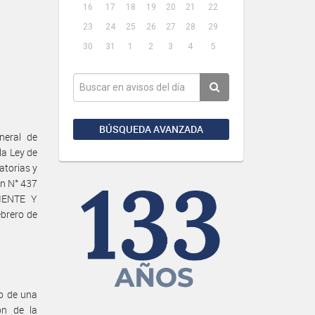
16
17
18
19
20
21
22
23
24
25
26
27
28
29
30
31
1
2
3
4
5
BÚSQUEDA AVANZADA
neral de
la Ley de
atorias y
ón N° 437
IENTE Y
brero de
ro de una
ón de la