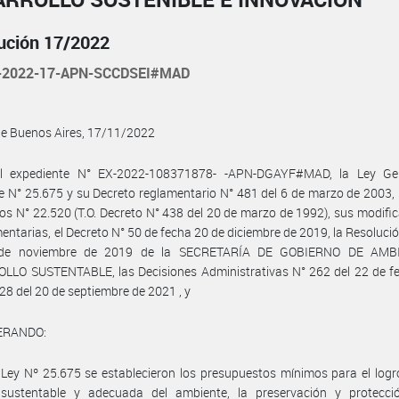
ución 17/2022
-2022-17-APN-SCCDSEI#MAD
de Buenos Aires, 17/11/2022
l expediente N° EX-2022-108371878- -APN-DGAYF#MAD, la Ley Ge
 N° 25.675 y su Decreto reglamentario N° 481 del 6 de marzo de 2003, 
ios N° 22.520 (T.O. Decreto N° 438 del 20 de marzo de 1992), sus modific
ntarias, el Decreto N° 50 de fecha 20 de diciembre de 2019, la Resoluci
 de noviembre de 2019 de la SECRETARÍA DE GOBIERNO DE AMB
LLO SUSTENTABLE, las Decisiones Administrativas N° 262 del 22 de fe
28 del 20 de septiembre de 2021 , y
ERANDO:
Ley Nº 25.675 se establecieron los presupuestos mínimos para el log
 sustentable y adecuada del ambiente, la preservación y protecci