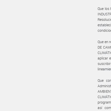
Que los
INDUSTR
Resoluci
establec
condicio
Que en r
DE CAMB
CLIMÁTI
aplicar 
suscri
lineamie
Que con
Adminis
AMBIENT
CLIMÁTI
programa
así com