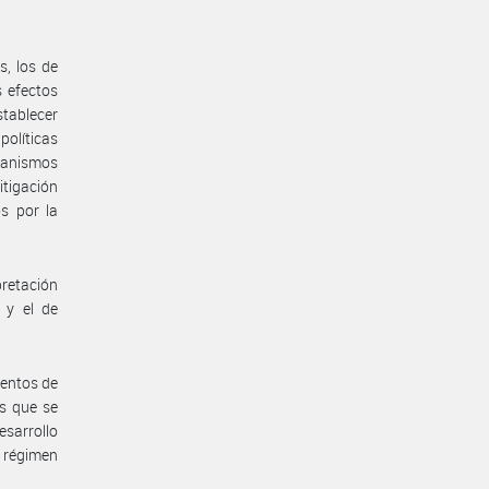
s, los de
s efectos
stablecer
políticas
canismos
itigación
s por la
pretación
” y el de
mentos de
os que se
esarrollo
 régimen