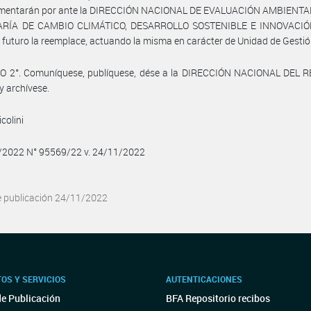
ementarán por ante la DIRECCIÓN NACIONAL DE EVALUACIÓN AMBIENTAL
RÍA DE CAMBIO CLIMÁTICO, DESARROLLO SOSTENIBLE E INNOVACIÓN
l futuro la reemplace, actuando la misma en carácter de Unidad de Gestió
O 2°. Comuníquese, publíquese, dése a la DIRECCIÓN NACIONAL DEL 
y archívese.
icolini
1/2022 N° 95569/22 v. 24/11/2022
e publicación 24/11/2022
OS Y SERVICIOS
AUTENTICACIONES
de Publicación
BFA Repositorio recibos