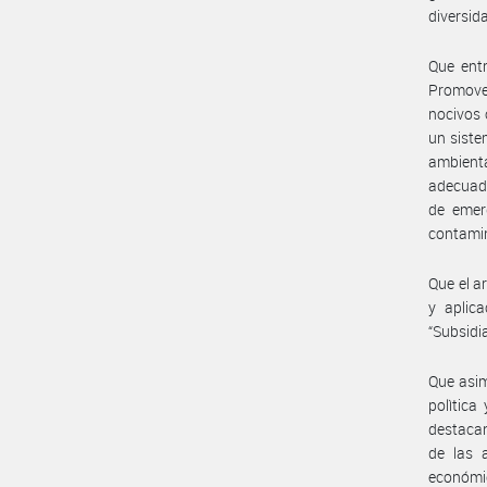
diversid
Que entr
Promover
nocivos 
un siste
ambient
adecuado
de emer
contami
Que el a
y aplica
“Subsidia
Que asim
polìtica
destacan
de las 
económic