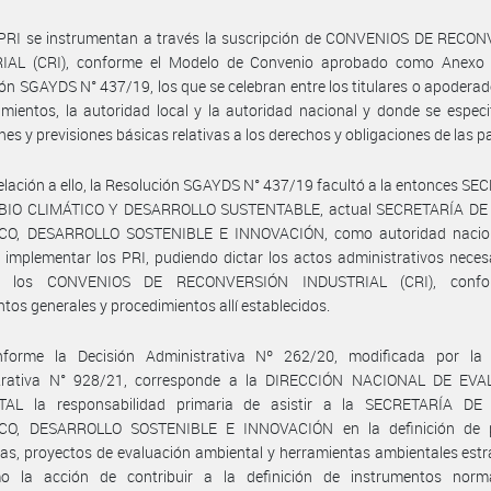
 PRI se instrumentan a través la suscripción de CONVENIOS DE RECO
IAL (CRI), conforme el Modelo de Convenio aprobado como Anexo 
ón SGAYDS N° 437/19, los que se celebran entre los titulares o apoderad
imientos, la autoridad local y la autoridad nacional y donde se especi
nes y previsiones básicas relativas a los derechos y obligaciones de las p
elación a ello, la Resolución SGAYDS N° 437/19 facultó a la entonces S
IO CLIMÁTICO Y DESARROLLO SUSTENTABLE, actual SECRETARÍA D
CO, DESARROLLO SOSTENIBLE E INNOVACIÓN, como autoridad nacio
e implementar los PRI, pudiendo dictar los actos administrativos neces
bir los CONVENIOS DE RECONVERSIÓN INDUSTRIAL (CRI), confo
ntos generales y procedimientos allí establecidos.
forme la Decisión Administrativa Nº 262/20, modificada por la 
trativa N° 928/21, corresponde a la DIRECCIÓN NACIONAL DE EV
AL la responsabilidad primaria de asistir a la SECRETARÍA D
CO, DESARROLLO SOSTENIBLE E INNOVACIÓN en la definición de po
s, proyectos de evaluación ambiental y herramientas ambientales estr
o la acción de contribuir a la definición de instrumentos norm