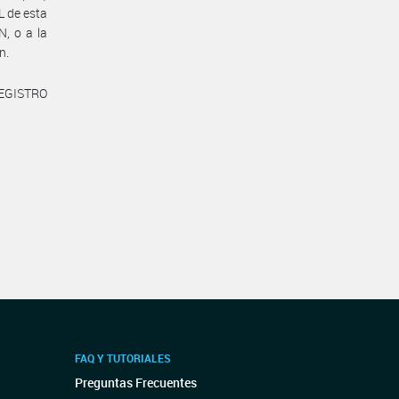
 de esta
, o a la
n.
REGISTRO
FAQ Y TUTORIALES
Preguntas Frecuentes