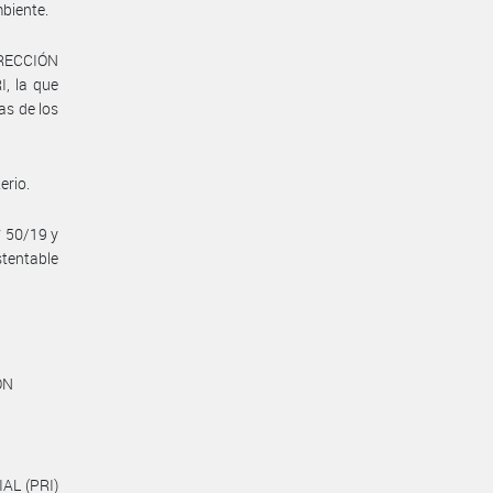
mbiente.
IRECCIÓN
, la que
as de los
erio.
° 50/19 y
stentable
ÓN
AL (PRI)