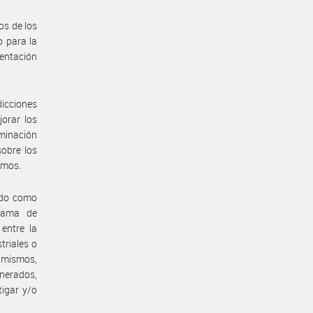
os de los
 para la
entación
dicciones
orar los
minación
sobre los
smos.
ado como
rama de
entre la
triales o
 mismos,
nerados,
tigar y/o