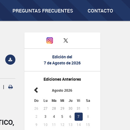
PREGUNTAS FRECUENTES
CONTACTO
Edición del
7 de Agosto de 2026
Ediciones Anteriores
|
Agosto 2026
Do
Lu
Ma
Mi
Ju
Vi
Sa
26
27
28
29
30
31
1
2
3
4
5
6
7
8
ICO,
9
10
11
12
13
14
15