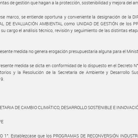
ntas de gestión que hagan a la protección, sostenibilidad y mejora del a
se marco, se entiende oportuna y conveniente la designación de la D
L DE EVALUACIÓN AMBIENTAL como UNIDAD DE GESTIÓN de los PRI
 su cargo el análisis técnico, revisión y seguimiento de las distintas etap
resente medida no genera erogación presupuestaria alguna para el Minist
resente medida se dicta en conformidad de lo dispuesto en el Decreto N
torios y la Resolución de la Secretaría de Ambiente y Desarrollo Su
19.
ETARIA DE CAMBIO CLIMÁTICO, DESARROLLO SOSTENIBLE E INNOVACI
VE
O 1°. Establezcase que los PROGRAMAS DE RECONVERSIÓN INDUSTRI