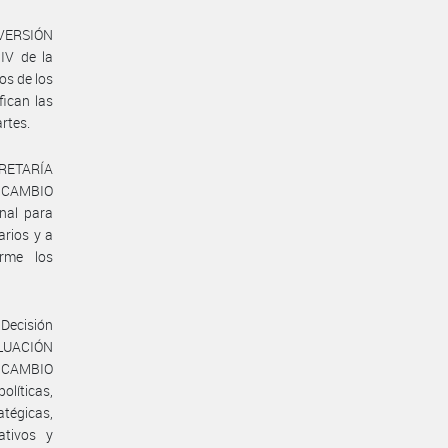
NVERSIÓN
IV de la
os de los
fican las
artes.
ECRETARÍA
E CAMBIO
nal para
arios y a
rme los
Decisión
ALUACIÓN
E CAMBIO
líticas,
atégicas,
ativos y