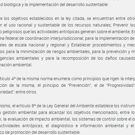
ad biológica y la implementación del desarrollo sustentable.
e los objetivos establecidos en la ley citada, se encuentran entre otro
 el uso racional y sustentable de los recursos naturales; Prevenir lo
o peligrosos que las actividades antrópicas generan sobre el ambiente; E
ma federal de coordinación interjurisdiccional, para la implementación de 
ales de escala nacional y regional y Establecer procedimientos y me
s para la minimización de riesgos ambientales, para la prevención y m
gencias ambientales y para la recomposición de los daños causado
nación ambiental.
rtículo 4º de la misma norma enumera como principios que rigen la inter
ción de la misma, el principio de “Prevención”, el de “Progresividad
riedad”, entre otros.
ismo, el artículo 8º de la Ley General del Ambiente establece los instru
 y gestión ambiental para alcanzar los objetivos mencionados, entre l
, la evaluación de impacto ambiental, los sistemas de control sobre el d
actividades antrópicas, el diagnóstico e información ambiental y el
o de promoción del desarrollo sustentable.