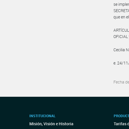
se impl
SECRETA
que en e
ARTÍCUL
OFICIAL 
Cecilia N
e. 24/1
Fecha d
INSTITUCIONAL
PRODUCT
Misión, Visión e Historia
Tarifas 