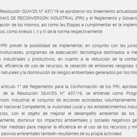
Resolución SGAYDS N° 437/19 se aprobaron los lineamiento actualizad
AS DE RECONVERSIÓN INDUSTRIAL (PRI) y el Reglamento y Glosario
ción de los mismos, así como las Etapas a cumplimentar en la implem
los, como Anexos I, II y III de la norma respectivamente.
PRI prevén la posibilidad de implementar, en conjunto con las juris
 involucradas, programas de adecuación tecnológica destinados a mej
s industriales y productivos, en cuanto a la reducción de la conta
l, eficiencia de uso de recursos, la cesación de emisiones riesgosas 
 naturales y la disminución de riesgos ambientales generados por los mi
 artículo 1° del Reglamento para la Conformación de los PRI, aprob
I de la Resolución SGAYDS N° 437/19, se entiende como Prog
rsión Industrial al conjunto de acciones acordadas voluntariamente 
d Nacional Competente, la Autoridad Local y los establecimientos indus
icios, con el objeto de mejorar el desempeño ambiental de los
camente, disminuir los impactos ambientales y sociales negativos ge
tar medidas para mejorar la eficiencia en el uso de los recursos y mi
 pasivos ambientales también resultantes de su propia actividad.