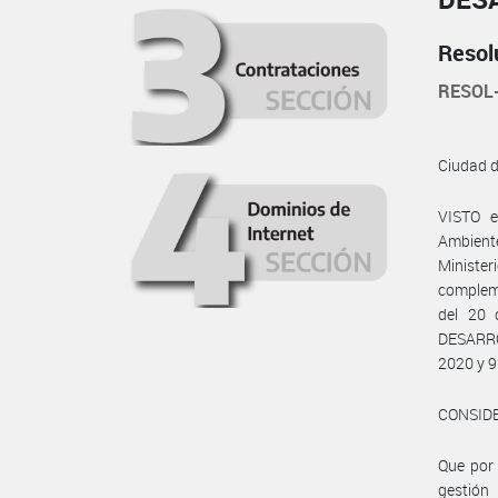
Resol
RESOL
Ciudad 
VISTO e
Ambiente
Minister
compleme
del 20
DESARRO
2020 y 9
CONSID
Que por 
gestión