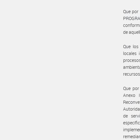
Que por 
PROGRAM
conforma
de aquel
Que los 
locales
proceso
ambienta
recursos
Que por
Anexo 
Reconve
Autorida
de serv
específi
implemen
remediar