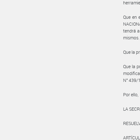
herramie
Que en e
NACIONA
tendrá a
mismos.
Que la p
Que la p
modifica
N° 439/
Por ello,
LA SECR
RESUEL
ARTÍCUL