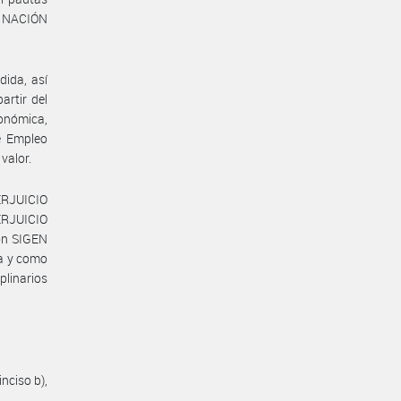
A NACIÓN
dida, así
artir del
conómica,
e Empleo
valor.
ERJUICIO
RJUICIO
ón SIGEN
da y como
plinarios
inciso b),