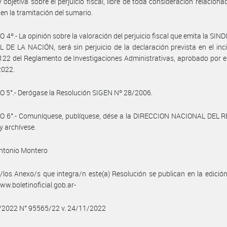
y objetiva sobre el perjuicio fiscal, libre de toda consideración relaciona
en la tramitación del sumario.
 4º.- La opinión sobre la valoración del perjuicio fiscal que emita la SI
DE LA NACIÓN, será sin perjuicio de la declaración prevista en el inci
 122 del Reglamento de Investigaciones Administrativas, aprobado por e
2022.
 5°.- Derógase la Resolución SIGEN Nº 28/2006.
O 6°.- Comuníquese, publíquese, dése a la DIRECCION NACIONAL DEL 
y archívese.
Antonio Montero
/los Anexo/s que integra/n este(a) Resolución se publican en la edició
w.boletinoficial.gob.ar-
1/2022 N° 95565/22 v. 24/11/2022