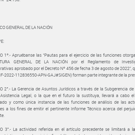
ICO GENERAL DE LA NACIÓN
E:
 1º.- Apruébanse las “Pautas para el ejercicio de las funciones otorg
ATURA GENERAL DE LA NACIÓN por el Reglamento de Investig
rativas aprobado por el Decreto Nº 456 de fecha 3 de agosto de 2022”,
IF-2022-112836550-APN-GAJ#SIGEN) forman parte integrante de la pre
 2°.- La Gerencia de Asuntos Jurídicos a través de la Subgerencia de 
 Asistencia Legal, o la que en el futuro la sustituya, llevará a cabo el 
zado y como única instancia de las funciones de análisis de las act
es a los fines de emitir el pertinente Informe Técnico acerca del perjuic
te.
 3°.- La actividad referida en el artículo precedente se limitará a l