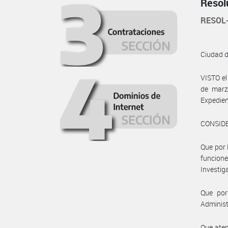
Resol
RESOL-
Ciudad 
VISTO el
de marz
Expedie
CONSID
Que por 
funcion
Investig
Que por
Administ
Que aten