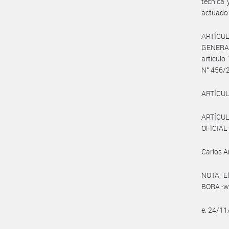
técnica 
actuado 
ARTÍCULO
GENERAL 
artículo
N° 456/
ARTÍCULO
ARTÍCUL
OFICIAL 
Carlos 
NOTA: El
BORA -ww
e. 24/1