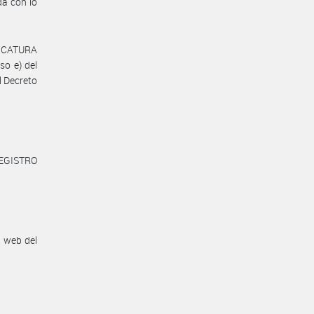
da con lo
NDICATURA
so e) del
l Decreto
REGISTRO
n web del