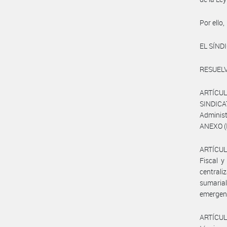
Por ello,
EL SÍND
RESUELV
ARTÍCULO
SINDIC
Administ
ANEXO (
ARTÍCULO
Fiscal y
centrali
sumarial
emergen
ARTÍCULO