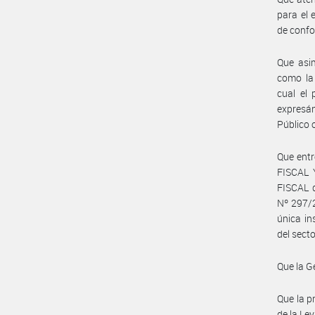
para el
de confo
Que asim
como la 
cual el 
expresá
Público 
Que entr
FISCAL
FISCAL 
Nº 297/2
única in
del secto
Que la G
Que la pr
de la Le