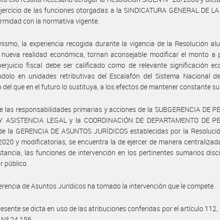
 ejercicio de las funciones otorgadas a la SINDICATURA GENERAL DE L
rmidad con la normativa vigente.
ismo, la experiencia recogida durante la vigencia de la Resolución alu
nueva realidad económica, tornan aconsejable modificar el monto a p
perjuicio fiscal debe ser calificado como de relevante significación e
ndolo en unidades retributivas del Escalafón del Sistema Nacional d
o del que en el futuro lo sustituya, a los efectos de mantener constante su 
e las responsabilidades primarias y acciones de la SUBGERENCIA DE P
 Y ASISTENCIA LEGAL y la COORDINACIÓN DE DEPARTAMENTO DE PE
de la GERENCIA DE ASUNTOS JURÍDICOS establecidas por la Resoluci
020 y modificatorias, se encuentra la de ejercer de manera centraliza
stancia, las funciones de intervención en los pertinentes sumarios disci
r público.
erencia de Asuntos Jurídicos ha tomado la intervención que le compete.
esente se dicta en uso de las atribuciones conferidas por el artículo 112, 
y Nº 24.156.