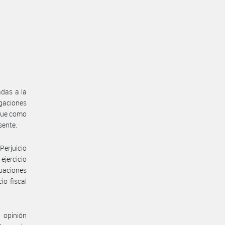
adas a la
aciones
 que como
sente.
Perjuicio
ejercicio
uaciones
io fiscal
a opinión