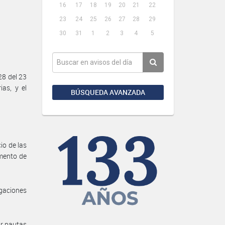
16
17
18
19
20
21
22
23
24
25
26
27
28
29
30
31
1
2
3
4
5
28 del 23
as, y el
BÚSQUEDA AVANZADA
io de las
mento de
gaciones
ar pautas