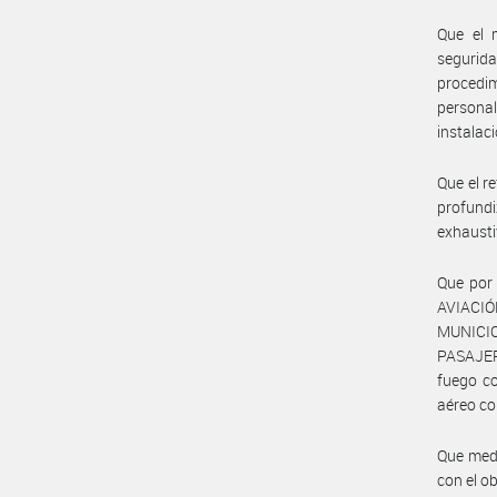
Que el 
segurid
procedim
personal
instalac
Que el r
profund
exhausti
Que por
AVIACI
MUNICI
PASAJERO
fuego co
aéreo co
Que medi
con el o