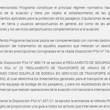
mencionado Programa constituye el principal régimen normativo nac
ad de la aviación y tiene por objeto el establecimiento de las 
ientos aplicables para la protección de los pasajeros, tripulaciones de a
 en tierra y usuarios aeroportuarios en general, así como de las ae
iones y los servicios aeroportuarios complementarios a la aviación.
eferido Programa Nacional podrá ser complementado con normas destin
ización del tratamiento de aquellos aspectos que merecen un abor
vo de las prescripciones consignadas en la citada Disposición PSA N° 74
 la Disposición PSA N° 996/19 se aprobó el REGLAMENTO DE SEGURID
ÓN RSA N° 25 “REGLAMENTO DE TRANSPORTE DE ARMAS DE 
ONES COMO EQUIPAJE DE BODEGA EN SERVICIOS DE TRANSPORTE A
S, el cual determina los lineamientos generales para el transporte de
mo equipaje de bodega de los pasajeros, y para los explotadores de t
mercial que realicen operaciones de la aviación civil nacional e internacio
ante la Disposición PSA N° 457/21 se aprobó la enmienda al referido R
bjeto de proporcionar una guía a todos los actores que intervienen en el t