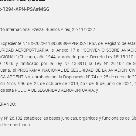
22-1294-APN-PSA#MSG
to Internacional Ezeiza, Buenos Aires, 22/11/2022
l Expediente N° EX-2022-118938939-APN-DSA#PSA del Registro de esta
RIDAD AEROPORTUARIA, el Anexo 17 al “CONVENIO SOBRE AVIACI
CIONAL” (Chicago, año 1944, aprobado por el Decreto Ley Nº 15.110 d
 1946 y ratificado por la Ley Nº 13.891), la Ley N° 26.102 de S
tuaria, el PROGRAMA NACIONAL DE SEGURIDAD DE LA AVIACIÓN CIV
A ARGENTINA, aprobado por la Disposición N° 74 del 25 de enero de 20
ión Nros. 996 del 24 de octubre de 2019, 457 del 8 de junio de 2021, 
o de esta POLICÍA DE SEGURIDAD AEROPORTUARIA, y
ERANDO:
ey N° 26.102 establece las bases jurídicas, orgánicas y funcionales del S
d Aeroportuaria.