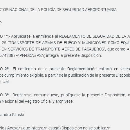
CTOR NACIONAL DE LA POLICÍA DE SEGURIDAD AEROPORTUARIA
:
O 1º.- Apruébase la enmienda al REGLAMENTO DE SEGURIDAD DE LA 
N° 25 “TRANSPORTE DE ARMAS DE FUEGO Y MUNICIONES COMO EQUI
EN SERVICIOS DE TRANSPORTE AÉREO DE PASAJEROS”, que como An
5742387-APN-DDA#PSA) integra la presente Disposición.
O 2º.- El contenido de la presente Reglamentación entrará en vigen
de cumplimiento exigible, a partir de la publicación de la presente Disposic
ficial.
 3º.- Regístrese, comuníquese, publíquese la presente Disposición, 
 Nacional del Registro Oficial y archívese.
jandro Glinski
/los Anexo/s que integra/n este(a) Disposición no se publica/n.