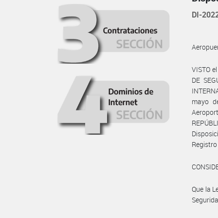
DI-20
Aeropuer
VISTO e
DE SEGU
INTERNA
mayo de
Aeropor
REPÚBLIC
Disposic
Registr
CONSID
Que la L
Segurida