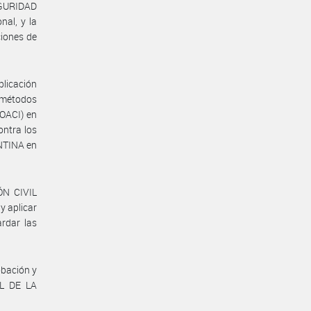
SEGURIDAD
nal, y la
ciones de
plicación
 métodos
OACI) en
ontra los
ENTINA en
ÓN CIVIL
 aplicar
ardar las
obación y
L DE LA
.