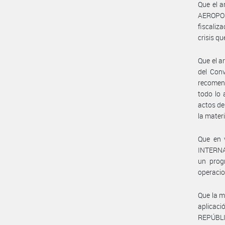
Que el a
AEROPORT
fiscaliz
crisis q
Que el a
del Con
recomen
todo lo 
actos de
la materi
Que en 
INTERNAC
un progr
operacion
Que la m
aplica
REPÚBLI