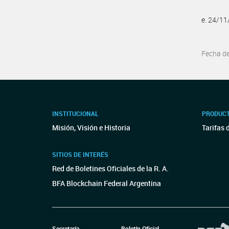
e. 24/1
Fecha d
INSTITUCIONAL
PRODUCT
Misión, Visión e Historia
Tarifas 
SITIOS DE INTERÉS
Red de Boletines Oficiales de la R. A.
BFA Blockchain Federal Argentina
Secretaría
Boletín Oficial