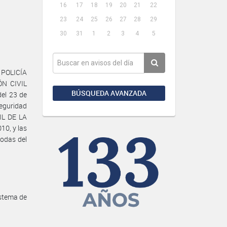
16
17
18
19
20
21
22
23
24
25
26
27
28
29
30
31
1
2
3
4
5
 POLICÍA
ÓN CIVIL
BÚSQUEDA AVANZADA
el 23 de
eguridad
IL DE LA
10, y las
todas del
istema de