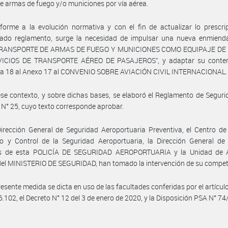
e armas de fuego y/o municiones por vía aérea.
orme a la evolución normativa y con el fin de actualizar lo prescri
ado reglamento, surge la necesidad de impulsar una nueva enmiend
“TRANSPORTE DE ARMAS DE FUEGO Y MUNICIONES COMO EQUIPAJE DE
ICIOS DE TRANSPORTE AÉREO DE PASAJEROS”, y adaptar su conten
a 18 al Anexo 17 al CONVENIO SOBRE AVIACIÓN CIVIL INTERNACIONAL.
se contexto, y sobre dichas bases, se elaboró el Reglamento de Seguri
 N° 25, cuyo texto corresponde aprobar.
irección General de Seguridad Aeroportuaria Preventiva, el Centro de 
 y Control de la Seguridad Aeroportuaria, la Dirección General de
os de esta POLICÍA DE SEGURIDAD AEROPORTUARIA y la Unidad de A
del MINISTERIO DE SEGURIDAD, han tomado la intervención de su compet
resente medida se dicta en uso de las facultades conferidas por el artículo
6.102, el Decreto N° 12 del 3 de enero de 2020, y la Disposición PSA N° 74