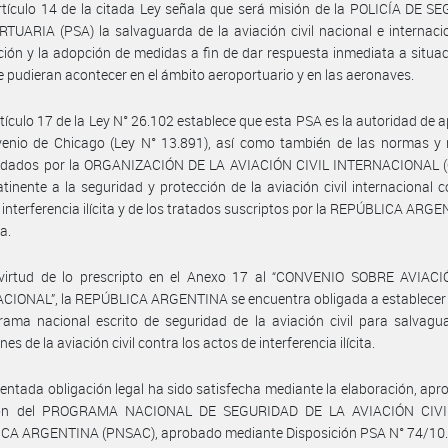
rtículo 14 de la citada Ley señala que será misión de la POLICÍA DE 
UARIA (PSA) la salvaguarda de la aviación civil nacional e internacio
ación y la adopción de medidas a fin de dar respuesta inmediata a situa
ue pudieran acontecer en el ámbito aeroportuario y en las aeronaves.
rtículo 17 de la Ley N° 26.102 establece que esta PSA es la autoridad de a
venio de Chicago (Ley N° 13.891), así como también de las normas y
dados por la ORGANIZACIÓN DE LA AVIACIÓN CIVIL INTERNACIONAL (
atinente a la seguridad y protección de la aviación civil internacional c
 interferencia ilícita y de los tratados suscriptos por la REPÚBLICA ARG
a.
virtud de lo prescripto en el Anexo 17 al “CONVENIO SOBRE AVIACI
IONAL”, la REPÚBLICA ARGENTINA se encuentra obligada a establecer y
ama nacional escrito de seguridad de la aviación civil para salvagu
es de la aviación civil contra los actos de interferencia ilícita.
entada obligación legal ha sido satisfecha mediante la elaboración, apr
ción del PROGRAMA NACIONAL DE SEGURIDAD DE LA AVIACIÓN CIVI
CA ARGENTINA (PNSAC), aprobado mediante Disposición PSA N° 74/10