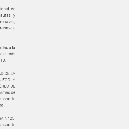
ional de
pautas y
eronaves,
ronaves,
adas a la
daje más
/10.
AD DE LA
FUEGO Y
ÉREO DE
 armas de
ransporte
nal.
SA N° 25,
ransporte