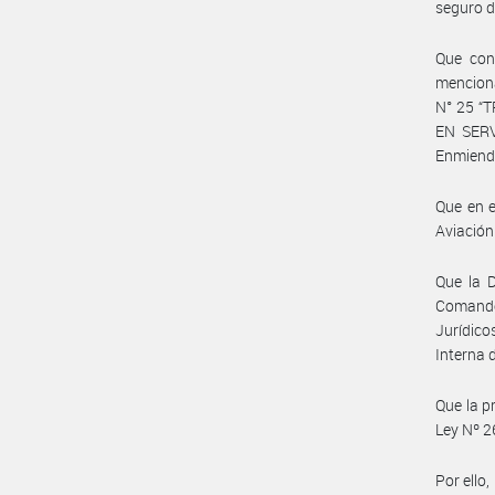
seguro d
Que conf
mencion
N° 25 
EN SERV
Enmiend
Que en e
Aviación
Que la D
Comando
Jurídic
Interna 
Que la p
Ley Nº 2
Por ello,