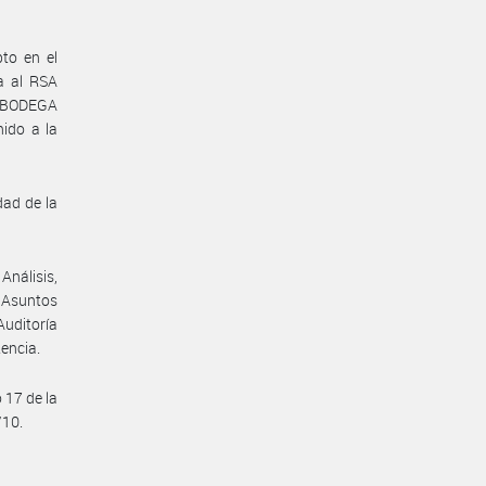
pto en el
a al RSA
 BODEGA
ido a la
dad de la
Análisis,
 Asuntos
uditoría
encia.
 17 de la
/10.