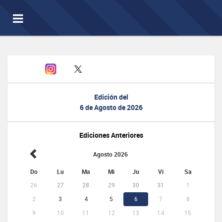
Toggle
navigation
Edición del
6 de Agosto de 2026
Ediciones Anteriores
Agosto 2026
Do
Lu
Ma
Mi
Ju
Vi
Sa
26
27
28
29
30
31
1
2
3
4
5
6
7
8
9
10
11
12
13
14
15