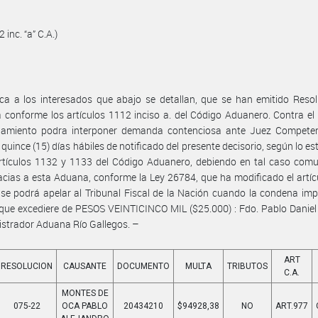
2 inc. “a” C.A.)
ica a los interesados que abajo se detallan, que se han emitido Reso
conforme los artículos 1112 inciso a. del Código Aduanero. Contra el
iamiento podra interponer demanda contenciosa ante Juez Competen
 quince (15) días hábiles de notificado del presente decisorio, según lo es
rtículos 1132 y 1133 del Código Aduanero, debiendo en tal caso comu
acias a esta Aduana, conforme la Ley 26784, que ha modificado el artí
, se podrá apelar al Tribunal Fiscal de la Nación cuando la condena imp
que excediere de PESOS VEINTICINCO MIL ($25.000) : Fdo. Pablo Daniel
strador Aduana Río Gallegos. –
ART
RESOLUCION
CAUSANTE
DOCUMENTO
MULTA
TRIBUTOS
C.A.
MONTES DE
075-22
OCA PABLO
20434210
$94928,38
NO
ART.977