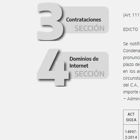
(Art. 111
EDICTO
Se notif
Condena 
pronunc
plazo de
en los a
circunst
del C.A.
importe 
– Admini
ACT
SIGEA
14997-
2-2014