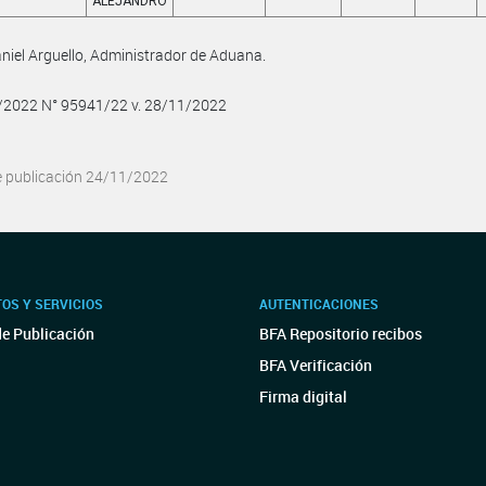
ALEJANDRO
niel Arguello, Administrador de Aduana.
1/2022 N° 95941/22 v. 28/11/2022
e publicación 24/11/2022
OS Y SERVICIOS
AUTENTICACIONES
de Publicación
BFA Repositorio recibos
BFA Verificación
Firma digital