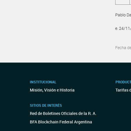
Pablo Da
e. 24/1
Fecha d
INSTITUCIONAL
PRODUCT
Misión, Visión e Historia
Tarifas 
SITIOS DE INTERÉS
Red de Boletines Oficiales de la R. A.
BFA Blockchain Federal Argentina