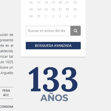
16
17
18
19
20
21
22
23
24
25
26
27
28
29
30
31
1
2
3
4
5
lución de
 presente
BÚSQUEDA AVANZADA
te en el
tablecido
nicar tal
culo 1025
licare un
 Arguello
PENA
ACC.
CONDENA