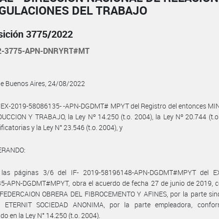
EGULACIONES DEL TRABAJO
sición 3775/2022
22-3775-APN-DNRYRT#MT
de Buenos Aires, 24/08/2022
l EX­-2019-58086135- -APN-DGDMT# MPYT del Registro del entonces MI
CCION Y TRABAJO, la Ley Nº 14.250 (t.o. 2004), la Ley Nº 20.744 (t.o
icatorias y la Ley N° 23.546 (t.o. 2004), y
ERANDO:
las páginas 3/6 del IF- 2019-58196148-APN-DGDMT#MPYT del E
5-APN-DGDMT#MPYT, obra el acuerdo de fecha 27 de junio de 2019, c
a FEDERCAION OBRERA DEL FIBROCEMENTO Y AFINES, por la parte sindi
a ETERNIT SOCIEDAD ANONIMA, por la parte empleadora, confor
do en la Ley N° 14.250 (t.o. 2004).