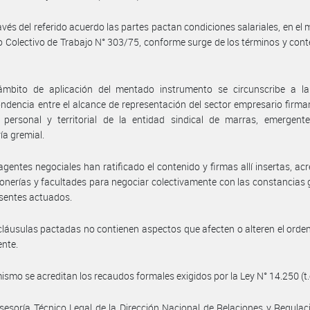
avés del referido acuerdo las partes pactan condiciones salariales, en el 
 Colectivo de Trabajo N° 303/75, conforme surge de los términos y cont
ámbito de aplicación del mentado instrumento se circunscribe a la 
ndencia entre el alcance de representación del sector empresario firman
 personal y territorial de la entidad sindical de marras, emergent
ía gremial.
agentes negociales han ratificado el contenido y firmas allí insertas, ac
onerías y facultades para negociar colectivamente con las constancias
esentes actuados.
cláusulas pactadas no contienen aspectos que afecten o alteren el ord
ente.
ismo se acreditan los recaudos formales exigidos por la Ley N° 14.250 (t.
sesoría Técnico Legal de la Dirección Nacional de Relaciones y Regulac