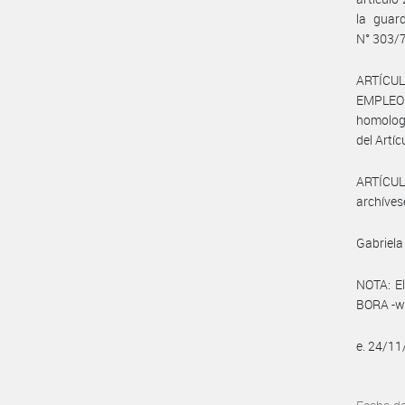
la guar
N° 303/
ARTÍCUL
EMPLEO Y
homologa
del Artíc
ARTÍCULO
archíves
Gabriela
NOTA: El
BORA -ww
e. 24/1