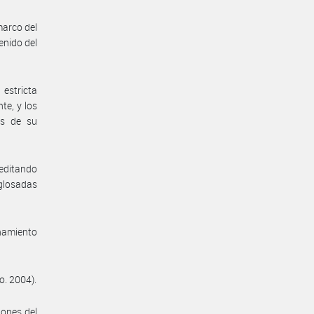
marco del
enido del
estricta
te, y los
es de su
reditando
 glosadas
enamiento
o. 2004).
iones del