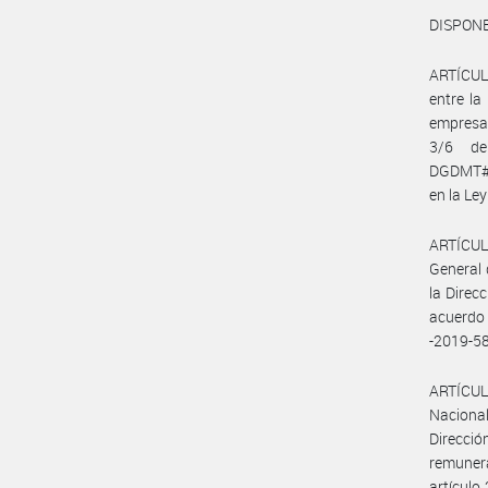
DISPONE
ARTÍCULO
entre l
empresa
3/6 de
DGDMT#M
en la Le
ARTÍCULO
General 
la Direc
acuerdo
-2019-
ARTÍCULO
Nacional
Direcció
remunera
artículo