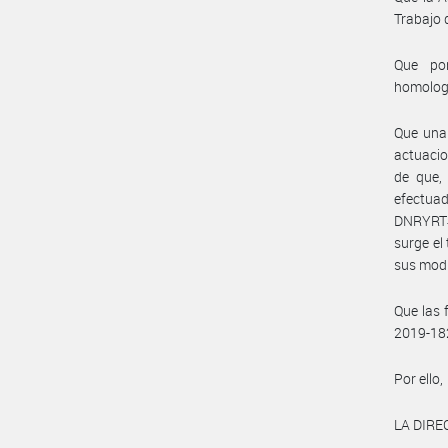
Trabajo 
Que por
homolog
Que una 
actuacio
de que, 
efectua
DNRYRT#M
surge el
sus modi
Que las 
2019-18
Por ello,
LA DIRE