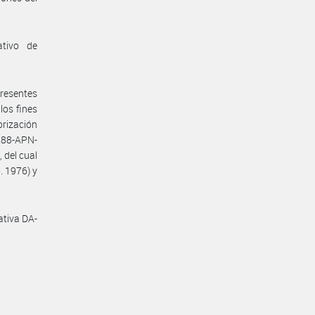
ativo de
presentes
los fines
orización
288-APN-
 del cual
. 1976) y
ativa DA-