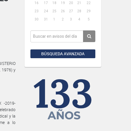
16
17
18
19
20
21
22
23
24
25
26
27
28
29
30
31
1
2
3
4
5
BÚSQUEDA AVANZADA
NISTERIO
. 1976) y
X -2019-
elebrado
cal y la
me a lo