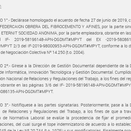
:
 1°.- Declárase homologado el acuerdo de fecha 27 de junio de 2019, 
a FEDERCAION OBRERA DEL FIBROCEMENTO Y AFINES, por la parte sindi
 ETERNIT SOCIEDAD ANONIMA, por la parte empleadora, obrante en las
l IF- 2019-58196148-APN-DGDMT#MPYT del EX -2019-580861
PYT 2/3 del IF-2019-98000953-APN-DGDMT#MPYT, conforme a lo d
y de Negociación Colectiva Nº 14.250 (t.o. 2004).
 2º.- Gírese a la Dirección de Gestión Documental dependiente de la 
de Informática, Innovación Tecnológica y Gestión Documental. Cumplid
ción Nacional de Relaciones y Regulaciones del Trabajo, a los fines del reg
 obrante en las páginas 3/6 del IF- 2019-58196148-APN-DGDMT#MPY
58086135-APN-DGDMT#MPYT.
 3°.- Notifíquese a las partes signatarias. Posteriormente, pase a la 
 de Relaciones y Regulaciones del Trabajo, a los fines de que a tra
n de Normativa Laboral se evalúe la procedencia de fijar el promedi
ciones, del cual surge el tope indemnizatorio de acuerdo a lo establec
 245 de la Ley Nº 20.744 (t.o. 1976) y sus modificatorias. Finalmente pr