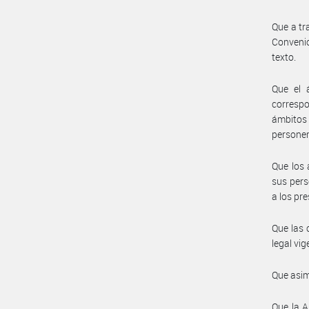
Que a tr
Convenio
texto.
Que el 
correspo
ámbitos
personer
Que los 
sus pers
a los pr
Que las 
legal vig
Que asim
Que la A