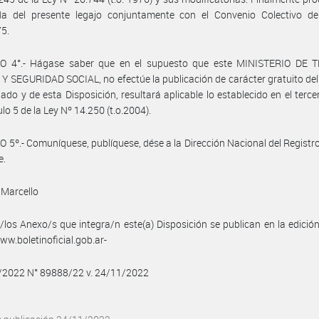
da del presente legajo conjuntamente con el Convenio Colectivo de
75.
O 4°.- Hágase saber que en el supuesto que este MINISTERIO DE 
 SEGURIDAD SOCIAL, no efectúe la publicación de carácter gratuito de
do y de esta Disposición, resultará aplicable lo establecido en el terce
ulo 5 de la Ley Nº 14.250 (t.o.2004).
 5º.- Comuníquese, publíquese, dése a la Dirección Nacional del Registro 
e.
 Marcello
/los Anexo/s que integra/n este(a) Disposición se publican en la edició
w.boletinoficial.gob.ar-
1/2022 N° 89888/22 v. 24/11/2022