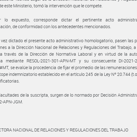
de este Ministerio, tomó la intervención que le compete.
 lo expuesto, corresponde dictar el pertinente acto administr
ación, de conformidad con los antecedentes mencionados.
vez dictado el presente acto administrativo homologatorio, pasen las 
nes a la Dirección Nacional de Relaciones y Regulaciones del Trabajo, a 
a través de la Dirección de Normativa Laboral y en virtud de la aut
da mediante RESOL-2021-301-APN-MT y su consecuente DI-2021-
T, se evalúe la procedencia de fijar el promedio de las remuneraciones,
 tope indemnizatorio establecido en el artículo 245 de la Ley Nº 20.744 (t.o
ficatorias.
facultades de la suscripta, surgen de lo normado por Decisión Administr
2-APN-JGM.
CTORA NACIONAL DE RELACIONES Y REGULACIONES DEL TRABAJO