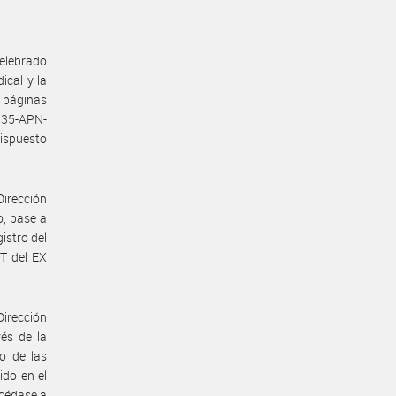
celebrado
cal y la
 páginas
35-APN-
ispuesto
Dirección
o, pase a
istro del
T del EX
Dirección
vés de la
o de las
ido en el
océdase a