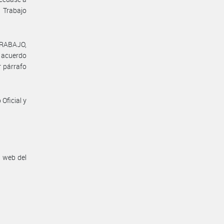
 Trabajo
TRABAJO,
l acuerdo
r párrafo
Oficial y
n web del