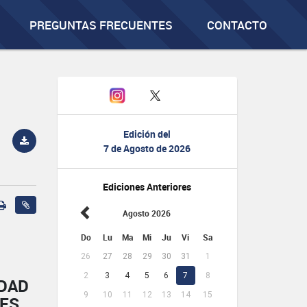
PREGUNTAS FRECUENTES
CONTACTO
Edición del
7 de Agosto de 2026
Ediciones Anteriores
Agosto 2026
Do
Lu
Ma
Mi
Ju
Vi
Sa
26
27
28
29
30
31
1
2
3
4
5
6
7
8
IDAD
9
10
11
12
13
14
15
NES