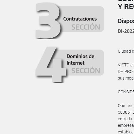
Y R
Dispo
DI-20
Ciudad 
VISTO e
DE PRODU
sus modif
CONSID
Que en 
5808613
entre l
empres
estableci