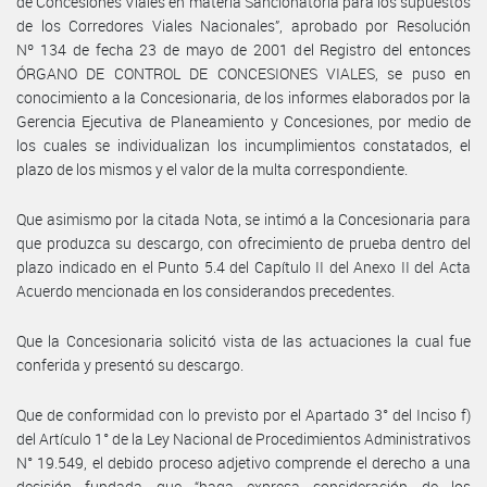
de Concesiones Viales en materia Sancionatoria para los supuestos
de los Corredores Viales Nacionales”, aprobado por Resolución
Nº 134 de fecha 23 de mayo de 2001 del Registro del entonces
ÓRGANO DE CONTROL DE CONCESIONES VIALES, se puso en
conocimiento a la Concesionaria, de los informes elaborados por la
Gerencia Ejecutiva de Planeamiento y Concesiones, por medio de
los cuales se individualizan los incumplimientos constatados, el
plazo de los mismos y el valor de la multa correspondiente.
Que asimismo por la citada Nota, se intimó a la Concesionaria para
que produzca su descargo, con ofrecimiento de prueba dentro del
plazo indicado en el Punto 5.4 del Capítulo II del Anexo II del Acta
Acuerdo mencionada en los considerandos precedentes.
Que la Concesionaria solicitó vista de las actuaciones la cual fue
conferida y presentó su descargo.
Que de conformidad con lo previsto por el Apartado 3° del Inciso f)
del Artículo 1° de la Ley Nacional de Procedimientos Administrativos
N° 19.549, el debido proceso adjetivo comprende el derecho a una
decisión fundada que “haga expresa consideración de los