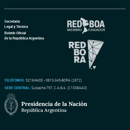
Secretaría
Legal y Técnica
Boletín Oficial
de la República Argentina
TELÉFONOS:
5218-8400 - 0810-345-BORA (2672)
SEDE CENTRAL:
Suipacha 767, C.A.B.A. (C1008AAO)