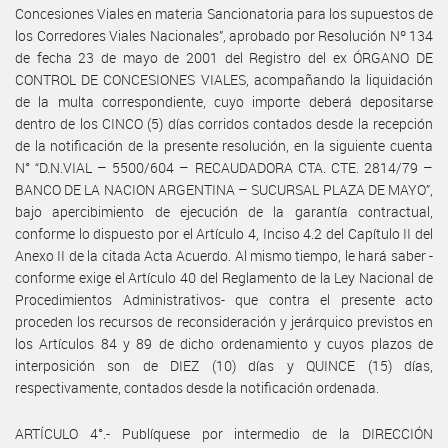
Concesiones Viales en materia Sancionatoria para los supuestos de
los Corredores Viales Nacionales”, aprobado por Resolución Nº 134
de fecha 23 de mayo de 2001 del Registro del ex ÓRGANO DE
CONTROL DE CONCESIONES VIALES, acompañando la liquidación
de la multa correspondiente, cuyo importe deberá depositarse
dentro de los CINCO (5) días corridos contados desde la recepción
de la notificación de la presente resolución, en la siguiente cuenta
N° “D.N.VIAL – 5500/604 – RECAUDADORA CTA. CTE. 2814/79 –
BANCO DE LA NACION ARGENTINA – SUCURSAL PLAZA DE MAYO”,
bajo apercibimiento de ejecución de la garantía contractual,
conforme lo dispuesto por el Artículo 4, Inciso 4.2 del Capítulo II del
Anexo II de la citada Acta Acuerdo. Al mismo tiempo, le hará saber -
conforme exige el Artículo 40 del Reglamento de la Ley Nacional de
Procedimientos Administrativos- que contra el presente acto
proceden los recursos de reconsideración y jerárquico previstos en
los Artículos 84 y 89 de dicho ordenamiento y cuyos plazos de
interposición son de DIEZ (10) días y QUINCE (15) días,
respectivamente, contados desde la notificación ordenada.
ARTÍCULO 4°.- Publíquese por intermedio de la DIRECCIÓN