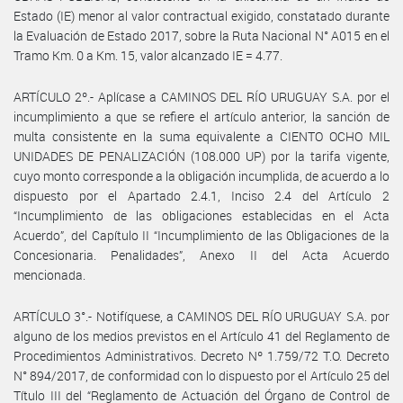
Estado (IE) menor al valor contractual exigido, constatado durante
la Evaluación de Estado 2017, sobre la Ruta Nacional N° A015 en el
Tramo Km. 0 a Km. 15, valor alcanzado IE = 4.77.
ARTÍCULO 2º.- Aplícase a CAMINOS DEL RÍO URUGUAY S.A. por el
incumplimiento a que se refiere el artículo anterior, la sanción de
multa consistente en la suma equivalente a CIENTO OCHO MIL
UNIDADES DE PENALIZACIÓN (108.000 UP) por la tarifa vigente,
cuyo monto corresponde a la obligación incumplida, de acuerdo a lo
dispuesto por el Apartado 2.4.1, Inciso 2.4 del Artículo 2
“Incumplimiento de las obligaciones establecidas en el Acta
Acuerdo”, del Capítulo II “Incumplimiento de las Obligaciones de la
Concesionaria. Penalidades”, Anexo II del Acta Acuerdo
mencionada.
ARTÍCULO 3°.- Notifíquese, a CAMINOS DEL RÍO URUGUAY S.A. por
alguno de los medios previstos en el Artículo 41 del Reglamento de
Procedimientos Administrativos. Decreto Nº 1.759/72 T.O. Decreto
N° 894/2017, de conformidad con lo dispuesto por el Artículo 25 del
Título III del “Reglamento de Actuación del Órgano de Control de