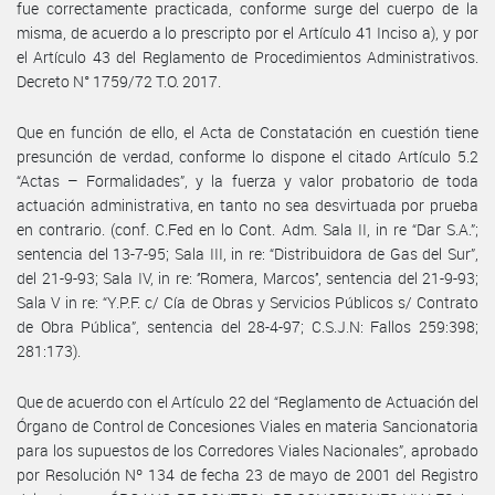
fue correctamente practicada, conforme surge del cuerpo de la
misma, de acuerdo a lo prescripto por el Artículo 41 Inciso a), y por
el Artículo 43 del Reglamento de Procedimientos Administrativos.
Decreto N° 1759/72 T.O. 2017.
Que en función de ello, el Acta de Constatación en cuestión tiene
presunción de verdad, conforme lo dispone el citado Artículo 5.2
“Actas – Formalidades”, y la fuerza y valor probatorio de toda
actuación administrativa, en tanto no sea desvirtuada por prueba
en contrario. (conf. C.Fed en lo Cont. Adm. Sala II, in re “Dar S.A.”;
sentencia del 13-7-95; Sala III, in re: “Distribuidora de Gas del Sur”,
del 21-9-93; Sala IV, in re: ‘’Romera, Marcos’’, sentencia del 21-9-93;
Sala V in re: “Y.P.F. c/ Cía de Obras y Servicios Públicos s/ Contrato
de Obra Pública”, sentencia del 28-4-97; C.S.J.N: Fallos 259:398;
281:173).
Que de acuerdo con el Artículo 22 del “Reglamento de Actuación del
Órgano de Control de Concesiones Viales en materia Sancionatoria
para los supuestos de los Corredores Viales Nacionales”, aprobado
por Resolución Nº 134 de fecha 23 de mayo de 2001 del Registro