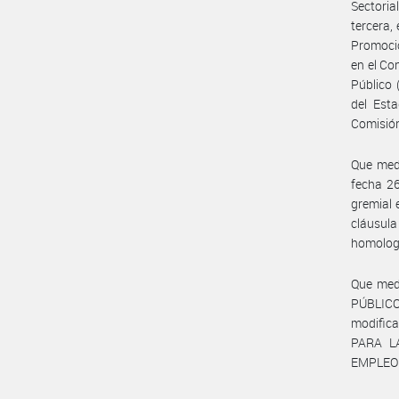
Sectoria
tercera,
Promoció
en el Co
Público 
del Est
Comisión
Que med
fecha 26
gremial 
cláusul
homolog
Que med
PÚBLICO
modific
PARA L
EMPLEO 