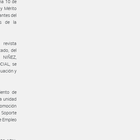
ha 10 de
 y Mérito
antes del
es de la
 revista
ado, del
 NIÑEZ,
CIAL, se
luación y
iento de
a unidad
promoción
 Soporte
de Empleo