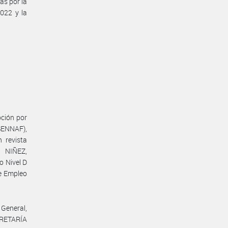
as por la
2022 y la
oción por
SENNAF),
 revista
 NIÑEZ,
 Nivel D
e Empleo
 General,
CRETARÍA