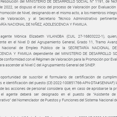
 Resolución del MINISTERIO DE DESARROLLO SOCIAL N° 1191, de fec
e 2022, se dispuso el inicio del proceso de Valoración por Evaluación
Promoción de Nivel, designando en el mismo acto, a los miembros integr
de Valoración, y al Secretario Técnico Administrativo pertinent
RÍA NACIONAL DE NIÑEZ, ADOLESCENCIA Y FAMILIA.
agente Mónica Elizabeth VILANOBA (CUIL 27-16803222-1), quien,
ente en el Nivel D del Agrupamiento General, Grado 11, Tramo Avanz
a Nacional de Empleo Público de la SECRETARÍA NACIONAL DE
ENCIA Y FAMILIA dependiente del MINISTERIO DE DESARROLLO SO
de conformidad con el Régimen de Valoración para la Promoción por Eva
ara ascender al Nivel C del Agrupamiento General del SINEP.
oportunidad de suscribir el formulario de certificación de cumplim
os e identificación del puesto (CE-2022-100851766-APN-DTA#SENNAF) l
de las acciones de personal considera que, en caso de aprobarse la 
l, el agente deberá ser designado en el puesto de “Asistente de
rativo” del Nomenclador de Puestos y Funciones del Sistema Nacional 