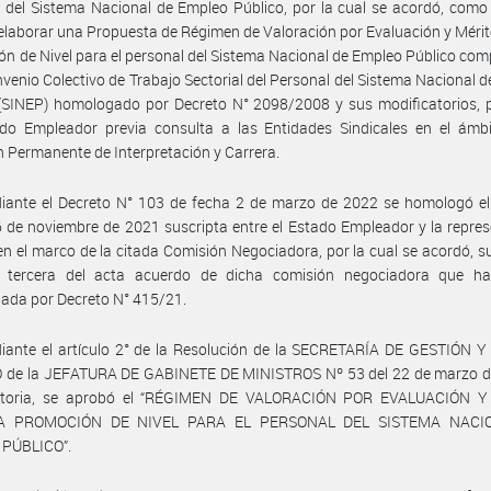
l del Sistema Nacional de Empleo Público, por la cual se acordó, como
 elaborar una Propuesta de Régimen de Valoración por Evaluación y Mérit
n de Nivel para el personal del Sistema Nacional de Empleo Público co
nvenio Colectivo de Trabajo Sectorial del Personal del Sistema Nacional 
(SINEP) homologado por Decreto N° 2098/2008 y sus modificatorios, p
ado Empleador previa consulta a las Entidades Sindicales en el ámbi
 Permanente de Interpretación y Carrera.
iante el Decreto N° 103 de fecha 2 de marzo de 2022 se homologó el
 de noviembre de 2021 suscripta entre el Estado Empleador y la repre
en el marco de la citada Comisión Negociadora, por la cual se acordó, sus
a tercera del acta acuerdo de dicha comisión negociadora que ha
ada por Decreto N° 415/21.
iante el artículo 2° de la Resolución de la SECRETARÍA DE GESTIÓN 
 de la JEFATURA DE GABINETE DE MINISTROS Nº 53 del 22 de marzo d
atoria, se aprobó el “RÉGIMEN DE VALORACIÓN POR EVALUACIÓN 
A PROMOCIÓN DE NIVEL PARA EL PERSONAL DEL SISTEMA NACI
PÚBLICO”.