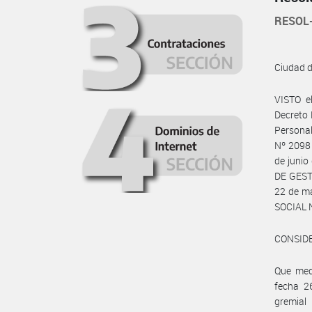
RESOL
Ciudad 
VISTO e
Decreto 
Persona
Nº 2098 
de junio
DE GEST
22 de ma
SOCIAL N
CONSID
Que med
fecha 2
gremial