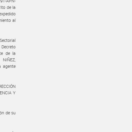
791-APN-
to de la
xpedido
miento al
Sectorial
 Decreto
te de la
 NIÑEZ,
a agente
RECCIÓN
CENCIA Y
ón de su