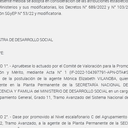
resente medida se adopta en consideración de las atribuciones establecid
inisterios y sus modificatorias, los Decretos N° 689/2022 y N° 103/
ón SGyEP N° 53/22 y modificatoria.
STRA DE DESARROLLO SOCIAL
E:
 1°. - Apruébese lo actuado por el Comité de Valoración para la Prom
ión y Mérito, mediante Acta N° 1 (IF-2022-104397791-APN-DTA#
o de la postulación de la agente Mónica Elizabeth VILANOBA, quien
mente en la Planta Permanente de la SECRETARÍA NACIONAL DE
ENCIA Y FAMILIA del MINISTERIO DE DESARROLLO SOCIAL en un cargo
upamiento General, Grado 11, Tramo Avanzado del Sistema Nacional d
 2°. - Dase por promovido al Nivel escalafonario C del Agrupamiento
2, Tramo Avanzado, a la agente de la Planta Permanente de la SE