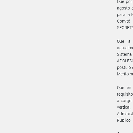
Que por
agosto d
para la 
Comité 
SECRETA
Que la 
actualm
Sistem
ADOLESC
postuló 
Mérito p
Que en 
requisit
a cargo 
vertica
Administ
Público.