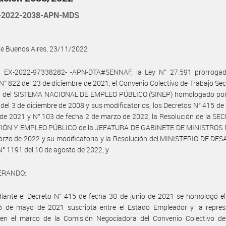
-2022-2038-APN-MDS
de Buenos Aires, 23/11/2022
l EX-2022-97338282- -APN-DTA#SENNAF, la Ley N° 27.591 prorrogad
N° 822 del 23 de diciembre de 2021; el Convenio Colectivo de Trabajo Sect
l del SISTEMA NACIONAL DE EMPLEO PÚBLICO (SINEP) homologado por
del 3 de diciembre de 2008 y sus modificatorios, los Decretos N° 415 de
 de 2021 y N° 103 de fecha 2 de marzo de 2022, la Resolución de la S
IÓN Y EMPLEO PÚBLICO de la JEFATURA DE GABINETE DE MINISTROS N
rzo de 2022 y su modificatoria y la Resolución del MINISTERIO DE DE
° 1191 del 10 de agosto de 2022, y
ERANDO:
iante el Decreto N° 415 de fecha 30 de junio de 2021 se homologó el
6 de mayo de 2021 suscripta entre el Estado Empleador y la repres
 en el marco de la Comisión Negociadora del Convenio Colectivo de