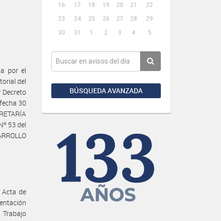
16
17
18
19
20
21
22
23
24
25
26
27
28
29
30
31
1
2
3
4
5
a por el
orial del
BÚSQUEDA AVANZADA
 Decreto
 fecha 30
ECRETARÍA
º 53 del
SARROLLO
 Acta de
entación
 Trabajo