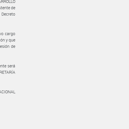
ARROLLO
stente de
r Decreto
vo cargo
ión y que
sesión de
ente será
CRETARÍA
NACIONAL