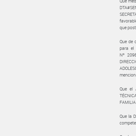
Que medi
DTA#SENN
SECRET
favorabl
que post
Que de c
para el
Nº 2098
DIRECC
ADOLESC
mencion
Que el
TÉCNICA
FAMILIA 
Que la 
compete