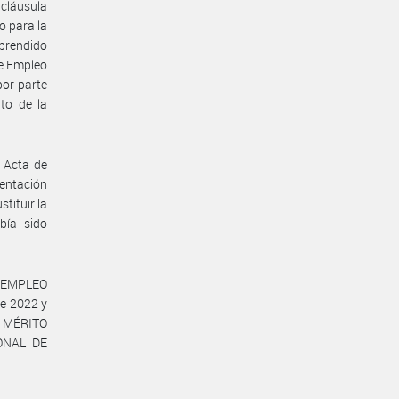
 cláusula
o para la
mprendido
de Empleo
or parte
to de la
 Acta de
sentación
tituir la
bía sido
Y EMPLEO
e 2022 y
Y MÉRITO
ONAL DE