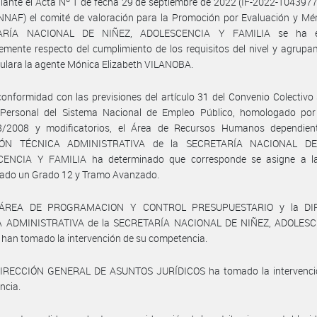
ante el Acta Nº 1 de fecha 29 de septiembre de 2022 (IF-2022-104397
AF) el comité de valoración para la Promoción por Evaluación y Méri
ARÍA NACIONAL DE NIÑEZ, ADOLESCENCIA Y FAMILIA se ha e
emente respecto del cumplimiento de los requisitos del nivel y agrupa
ulara la agente Mónica Elizabeth VILANOBA.
onformidad con las previsiones del artículo 31 del Convenio Colectivo 
 Personal del Sistema Nacional de Empleo Público, homologado por
/2008 y modificatorios, el Área de Recursos Humanos dependien
IÓN TÉCNICA ADMINISTRATIVA de la SECRETARÍA NACIONAL DE
ENCIA Y FAMILIA ha determinado que corresponde se asigne a l
ado un Grado 12 y Tramo Avanzado.
 ÁREA DE PROGRAMACION Y CONTROL PRESUPUESTARIO y la DI
 ADMINISTRATIVA de la SECRETARÍA NACIONAL DE NIÑEZ, ADOLES
han tomado la intervención de su competencia.
DIRECCIÓN GENERAL DE ASUNTOS JURÍDICOS ha tomado la intervenci
ncia.