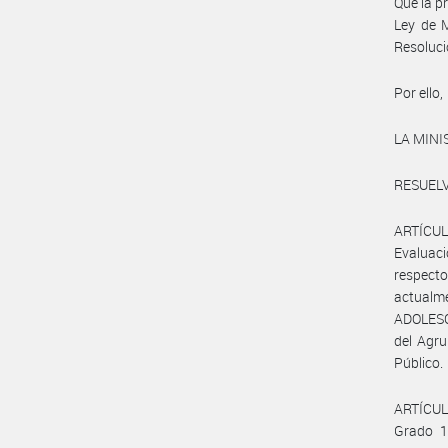
Que la p
Ley de M
Resoluci
Por ello,
LA MINI
RESUELV
ARTÍCULO
Evaluac
respect
actual
ADOLESC
del Agr
Público.
ARTÍCULO
Grado 1