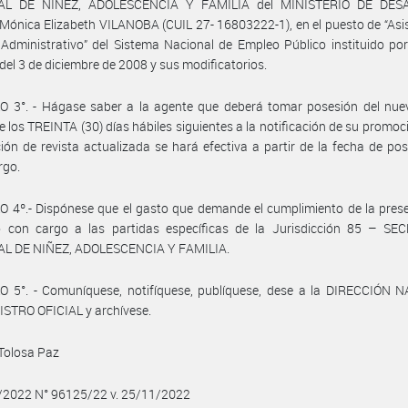
AL DE NIÑEZ, ADOLESCENCIA Y FAMILIA del MINISTERIO DE DES
Mónica Elizabeth VILANOBA (CUIL 27- 16803222-1), en el puesto de “Asi
Administrativo” del Sistema Nacional de Empleo Público instituido po
del 3 de diciembre de 2008 y sus modificatorios.
O 3°. - Hágase saber a la agente que deberá tomar posesión del nue
e los TREINTA (30) días hábiles siguientes a la notificación de su promoc
ción de revista actualizada se hará efectiva a partir de la fecha de po
rgo.
 4º.- Dispónese que el gasto que demande el cumplimiento de la pres
o con cargo a las partidas específicas de la Jurisdicción 85 – SE
L DE NIÑEZ, ADOLESCENCIA Y FAMILIA.
O 5°. - Comuníquese, notifíquese, publíquese, dese a la DIRECCIÓN 
STRO OFICIAL y archívese.
 Tolosa Paz
1/2022 N° 96125/22 v. 25/11/2022