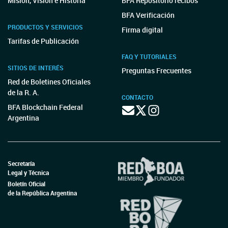
Misión, Visión e Historia
BFA Repositorio recibos
BFA Verificación
PRODUCTOS Y SERVICIOS
Firma digital
Tarifas de Publicación
FAQ Y TUTORIALES
SITIOS DE INTERÉS
Preguntas Frecuentes
Red de Boletines Oficiales
de la R. A.
CONTACTO
BFA Blockchain Federal
Argentina
Secretaría
Legal y Técnica
Boletín Oficial
de la República Argentina