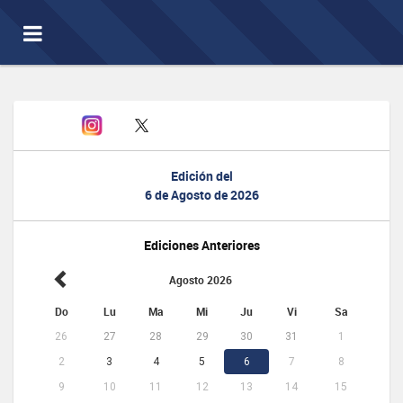
Toggle
navigation
Edición del
6 de Agosto de 2026
Ediciones Anteriores
Agosto 2026
Do
Lu
Ma
Mi
Ju
Vi
Sa
26
27
28
29
30
31
1
2
3
4
5
6
7
8
9
10
11
12
13
14
15