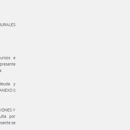
URALES
cursos e
 presente
a.
deuda y
(ANEXO I)
CIONES Y
ulta por
esente se