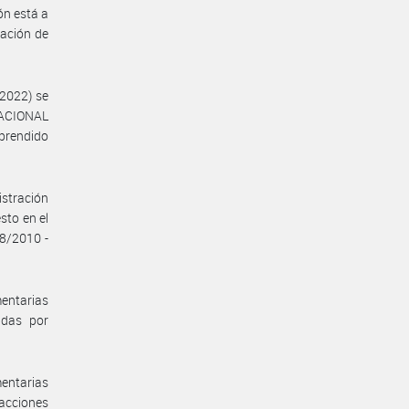
ón está a
iación de
/2022) se
NACIONAL
prendido
istración
esto en el
8/2010 -
entarias
udas por
entarias
acciones