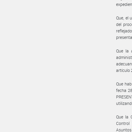
expedien
Que, el 
del pro
reflejad
presenta
Que la a
administ
adecuan
artículo
Que habi
fecha 28
PRESENT
utilizand
Que la G
Control 
Asuntos 