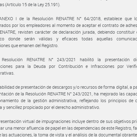
as (Artículo 15 de la Ley 25.191).
ANEXO I de la Resolución RENATRE N° 64/2018, establece que l
rados por los empleadores al momento de aceptar el contrato de adhes
ENATRE, revisten carácter de declaración jurada, debiendo constituir 
nico donde serán válidas y eficaces todas aquellas comunica
ciones que emanen del Registro.
Resolución RENATRE N° 243/2021 habilitó la presentación di
ciones para la Deuda por Contribución e Infracciones por Verifi
rativas.
iabilidad de presentación de descargos y/o recursos de forma digital, a par
ntación de la Resolución RENATRE N° 243/2021, ha mejorado las capac
onamiento de la gestión administrativa, reflejando los principios de c
 y sencillez propiciado por el derecho administrativo.
resentación virtual de impugnaciones incluye dentro de sus objetivos pri
grar una menor afluencia de papel en las dependencias de este Registro, fa
de las actuaciones, la toma de vista y el análisis de la documental obrant