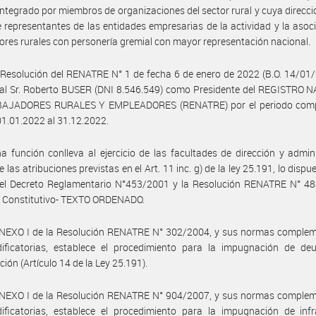
 integrado por miembros de organizaciones del sector rural y cuya direcci
 representantes de las entidades empresarias de la actividad y la asoc
ores rurales con personería gremial con mayor representación nacional.
Resolución del RENATRE N° 1 de fecha 6 de enero de 2022 (B.O. 14/01
 al Sr. Roberto BUSER (DNI 8.546.549) como Presidente del REGISTRO 
AJADORES RURALES Y EMPLEADORES (RENATRE) por el periodo com
 01.01.2022 al 31.12.2022.
a función conlleva al ejercicio de las facultades de dirección y admin
las atribuciones previstas en el Art. 11 inc. g) de la ley 25.191, lo dispu
 del Decreto Reglamentario N°453/2001 y la Resolución RENATRE N° 48
o Constitutivo- TEXTO ORDENADO.
ANEXO I de la Resolución RENATRE N° 302/2004, y sus normas complem
ificatorias, establece el procedimiento para la impugnación de de
ción (Artículo 14 de la Ley 25.191).
ANEXO I de la Resolución RENATRE N° 904/2007, y sus normas complem
ificatorias, establece el procedimiento para la impugnación de infr