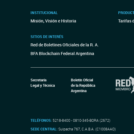
INSTITUCIONAL
PRODUCT
Misión, Visión e Historia
Tarifas 
SITIOS DE INTERÉS
Red de Boletines Oficiales de la R. A.
BFA Blockchain Federal Argentina
Secretaría
Boletín Oficial
Legal y Técnica
de la República
Argentina
TELÉFONOS:
5218-8400 - 0810-345-BORA (2672)
SEDE CENTRAL:
Suipacha 767, C.A.B.A. (C1008AAO)