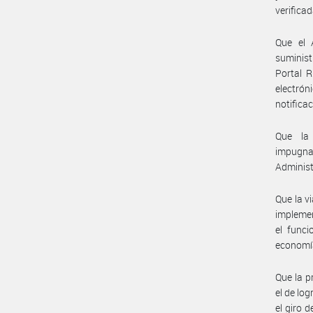
verificad
Que el 
suminist
Portal R
electró
notifica
Que la 
impugna
Administ
Que la v
impleme
el funci
economía
Que la p
el de lo
el giro 