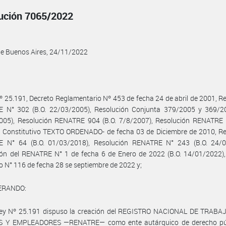
ución 7065/2022
de Buenos Aires, 24/11/2022
º 25.191, Decreto Reglamentario Nº 453 de fecha 24 de abril de 2001, R
 N° 302 (B.O. 22/03/2005), Resolución Conjunta 379/2005 y 369/20
005), Resolución RENATRE 904 (B.O. 7/8/2007), Resolución RENATRE 
o Constitutivo TEXTO ORDENADO- de fecha 03 de Diciembre de 2010, Re
 N° 64 (B.O. 01/03/2018), Resolución RENATRE N° 243 (B.O. 24/0
ión del RENATRE N° 1 de fecha 6 de Enero de 2022 (B.O. 14/01/2022),
io N° 116 de fecha 28 se septiembre de 2022 y;
ERANDO:
Ley Nº 25.191 dispuso la creación del REGISTRO NACIONAL DE TRAB
 Y EMPLEADORES —RENATRE— como ente autárquico de derecho pú