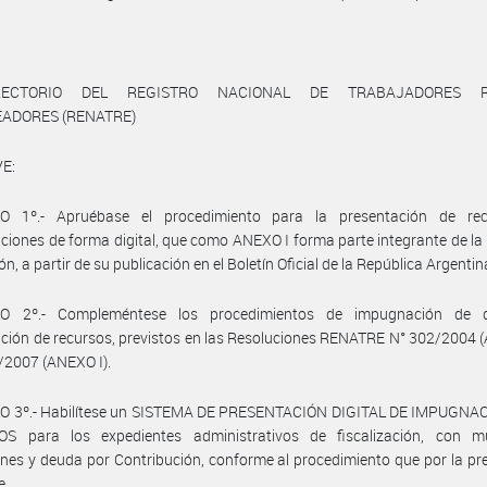
RECTORIO DEL REGISTRO NACIONAL DE TRABAJADORES R
EADORES (RENATRE)
E:
O 1º.- Apruébase el procedimiento para la presentación de re
iones de forma digital, que como ANEXO I forma parte integrante de la
n, a partir de su publicación en el Boletín Oficial de la República Argentin
LO 2º.- Compleméntese los procedimientos de impugnación de 
ción de recursos, previstos en las Resoluciones RENATRE N° 302/2004 
/2007 (ANEXO I).
O 3º.- Habilítese un SISTEMA DE PRESENTACIÓN DIGITAL DE IMPUGNA
S para los expedientes administrativos de fiscalización, con m
ones y deuda por Contribución, conforme al procedimiento que por la pr
e.