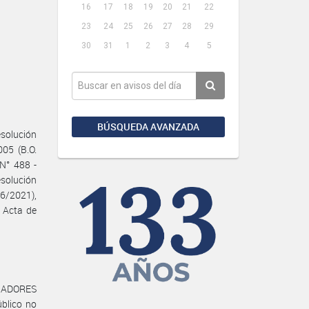
16
17
18
19
20
21
22
23
24
25
26
27
28
29
30
31
1
2
3
4
5
BÚSQUEDA AVANZADA
esolución
05 (B.O.
N° 488 -
solución
6/2021),
 Acta de
AJADORES
blico no