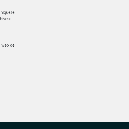
níquese.
chívese.
n web del