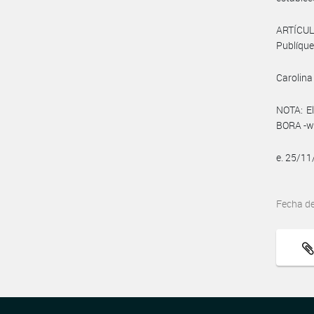
ARTÍCUL
Publíque
Carolina
NOTA: El
BORA -ww
e. 25/1
Fecha d