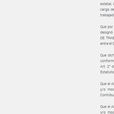
estatal,
cargo de
trabajad
Que por 
designó
DE TRAB
entre el
Que dich
conforme 
Art. 2°
Estatut
Que el 
y/o mod
Contribu
Que el 
y/o mod