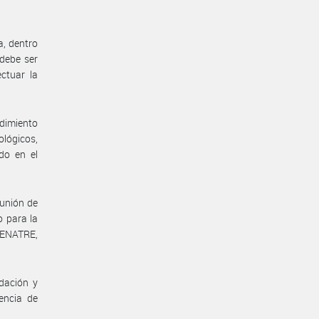
a, dentro
debe ser
ctuar la
dimiento
ológicos,
do en el
eunión de
o para la
RENATRE,
dación y
encia de