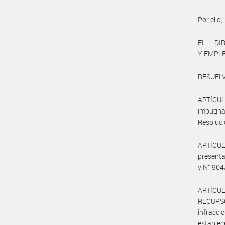
Por ello,
EL DI
Y EMPL
RESUELV
ARTÍCUL
impugnac
Resolució
ARTÍCU
presenta
y N° 904
ARTÍCUL
RECURSO
infracci
establec