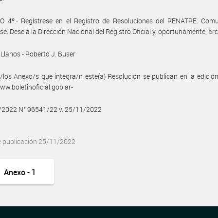
O 4º.- Regístrese en el Registro de Resoluciones del RENATRE. Comu
se. Dese a la Dirección Nacional del Registro Oficial y, oportunamente, ar
 Llanos - Roberto J. Buser
/los Anexo/s que integra/n este(a) Resolución se publican en la edició
w.boletinoficial.gob.ar-
1/2022 N° 96541/22 v. 25/11/2022
e publicación 25/11/2022
Anexo - 1