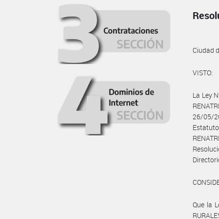
Resol
Ciudad 
VISTO:
La Ley N
RENATRE
26/05/2
Estatut
RENATRE
Resoluc
Director
CONSID
Que la 
RURALES