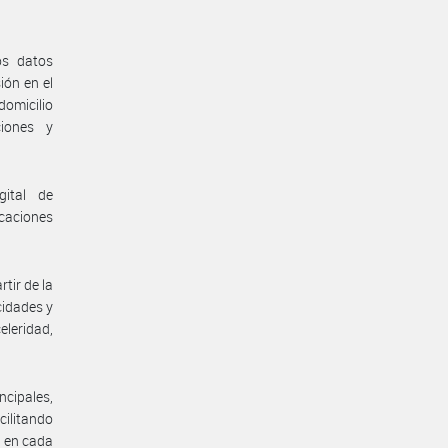
os datos
ión en el
domicilio
ciones y
gital de
caciones
tir de la
idades y
eleridad,
ncipales,
cilitando
e en cada