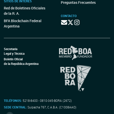
SITIOS DE INTERÉS
Preguntas Frecuentes
Red de Boletines Oficiales
de la R. A.
CONTACTO
BFA Blockchain Federal
Argentina
Secretaría
Legal y Técnica
Boletín Oficial
de la República Argentina
TELÉFONOS:
5218-8400 - 0810-345-BORA (2672)
SEDE CENTRAL:
Suipacha 767, C.A.B.A. (C1008AAO)