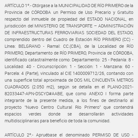
ARTÍCULO 1º.- Otórgase a la MUNICIPALIDAD DE RÍO PRIMERO de la
Provincia de CÓRDOBA un Permiso de Uso Precario y Gratuito
respecto del inmueble de propiedad del ESTADO NACIONAL, en
jurisdicción del MINISTERIO DE TRANSPORTE – ADMINISTRACIÓN
DE INFRAESTRUCTURAS FERROVIARIAS SOCIEDAD DEL ESTADO,
comprendido dentro del Cuadro de Estación RÍO PRIMERO (CC) -
Línea: BELGRANO - Ramal: CC.(CBA), de la Localidad de RÍO
PRIMERO, Departamento de RÍO PRIMERO, Provincia de CÓRDOBA,
identificado catastralmente como: Departamento: 25 - Pedanía: 8 -
Localidad: 40 - Circunscripción: 1 - Sección: 1 - Manzana: 60 -
Parcela: 4 (Parte), vinculado al CIE 1400009712/26, contando con
una superficie total aproximada de DOS MIL CINCUENTA METROS
CUADRADOS (2.050 m2), según se detalla en el PLANO-2021-
82033447-APN-DSCYD#AABE, que como ANEXO I forma parte
integrante de la presente medida, a los fines de destinarlo al
proyecto “Nuevo Centro Cultural Río Primero” que contendrá
espacios verdes donde se desarrollarán actividades
multidisciplinarias para beneficio de toda la comunidad.
ARTÍCULO 2º.- Apruébase el denominado PERMISO DE USO -