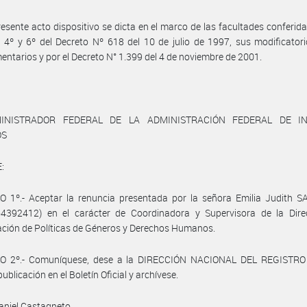
resente acto dispositivo se dicta en el marco de las facultades conferida
s 4º y 6º del Decreto Nº 618 del 10 de julio de 1997, sus modificator
ntarios y por el Decreto N° 1.399 del 4 de noviembre de 2001.
INISTRADOR FEDERAL DE LA ADMINISTRACIÓN FEDERAL DE I
OS
:
 1º.- Aceptar la renuncia presentada por la señora Emilia Judith SA
4392412) en el carácter de Coordinadora y Supervisora de la Dire
ción de Políticas de Géneros y Derechos Humanos.
O 2º.- Comuníquese, dese a la DIRECCIÓN NACIONAL DEL REGISTRO
ublicación en el Boletín Oficial y archívese.
aniel Castagneto