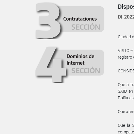
Dispo
DI-202
Ciudad 
VISTO e
registr
CONSID
Que a tr
SAID en 
Política
Que aten
Que la 
compete