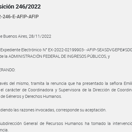
sición 246/2022
2-246-E-AFIP-AFIP
de Buenos Aires, 28/11/2022
l Expediente Electrónico N° EX-2022-02199903- -AFIP-SEASDVGEPE#SD
o de la ADMINISTRACIÓN FEDERAL DE INGRESOS PÚBLICOS, y
ERANDO:
avés del mismo, tramita la renuncia que ha presentado la señora Emil
el carácter de Coordinadora y Supervisora de la Dirección de Coordi
s de Géneros y Derechos Humanos.
diendo las razones invocadas, corresponde su aceptación.
Subdirección General de Recursos Humanos ha tomado la intervenci
ncia.