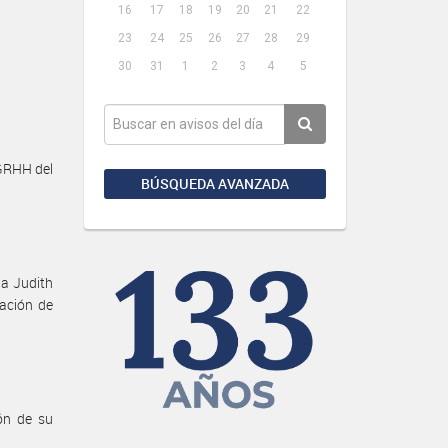
16
17
18
19
20
21
22
23
24
25
26
27
28
29
30
31
1
2
3
4
5
GRHH del
BÚSQUEDA AVANZADA
ia Judith
nación de
ón de su