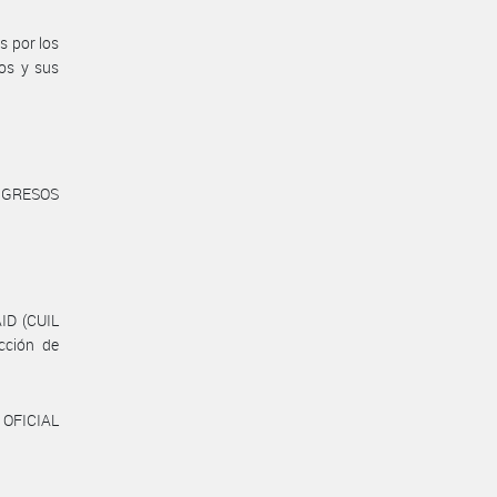
s por los
ios y sus
NGRESOS
ID (CUIL
cción de
 OFICIAL