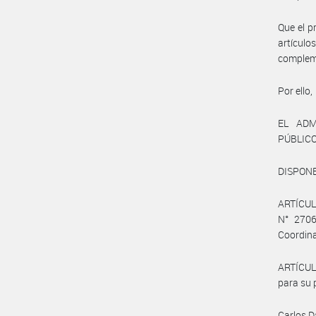
Que el p
artículo
compleme
Por ello,
EL ADM
PÚBLIC
DISPONE
ARTÍCULO
N° 2706
Coordina
ARTÍCUL
para su p
Carlos D