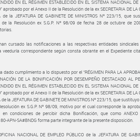
NDIDO EN EL RÉGIMEN ESTABLECIDO EN EL SISTEMA NACIONAL DE
 aprobado por el Anexo II de la Resolución de la ex SECRETARIA DE L
 de la JEFATURA DE GABINETE DE MINISTROS Nº 223/15, que sust
I de la Resolución ex S.G.P. Nº 98/09 de fecha 28 de octubre de 20
torias.
an cursado las notificaciones a las respectivas entidades sindicales
la veeduría correspondiente según consta obrante en el Expediente cit
ha dado cumplimiento a lo dispuesto por el “RÉGIMEN PARA LA APROB
GNACIÓN DE LA BONIFICACIÓN POR DESEMPEÑO DESTACADO AL P
NDIDO EN EL RÉGIMEN ESTABLECIDO EN EL SISTEMA NACIONAL DE
 aprobado por el Anexo II de la Resolución de la ex SECRETARIA DE L
 de la JEFATURA DE GABINETE DE MINISTROS Nº 223/15, que sustituyo 
 Resolución ex S.G.P. Nº 98/09, motivo por el cual corresponde la aprob
l en condiciones de percibir dicha Bonificación, que como ANEXO 
0-APN-SA#BNDG forma parte integrante de la presente disposición.
 OFICINA NACIONAL DE EMPLEO PÚBLICO de la JEFATURA DE GABI