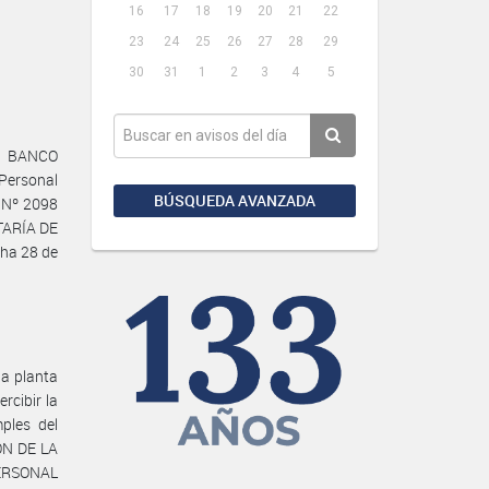
16
17
18
19
20
21
22
23
24
25
26
27
28
29
30
31
1
2
3
4
5
el BANCO
 Personal
BÚSQUEDA AVANZADA
 Nº 2098
ETARÍA DE
ha 28 de
la planta
cibir la
ples del
ÓN DE LA
ERSONAL