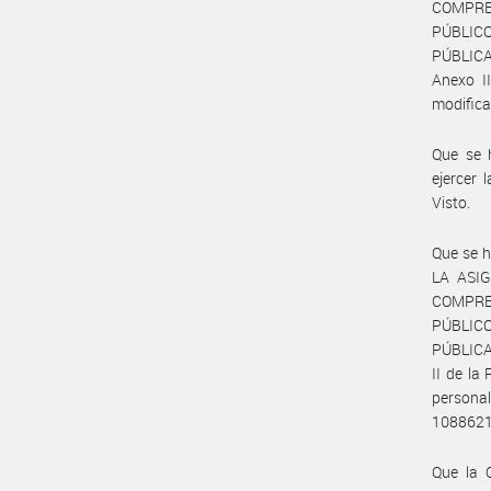
COMPRE
PÚBLICO”
PÚBLICA
Anexo I
modifica
Que se h
ejercer 
Visto.
Que se 
LA ASI
COMPRE
PÚBLICO”
PÚBLICA
II de la
persona
10886218
Que la