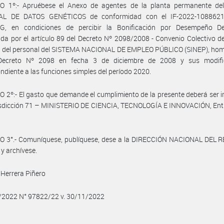
O 1º:- Apruébese el Anexo de agentes de la planta permanente d
AL DE DATOS GENÉTICOS de conformidad con el IF-2022-1088621
, en condiciones de percibir la Bonificación por Desempeño D
ida por el artículo 89 del Decreto Nº 2098/2008 - Convenio Colectivo d
al del personal del SISTEMA NACIONAL DE EMPLEO PÚBLICO (SINEP), ho
Decreto Nº 2098 en fecha 3 de diciembre de 2008 y sus modific
ndiente a las funciones simples del período 2020.
 2º:- El gasto que demande el cumplimiento de la presente deberá ser
risdicción 71 – MINISTERIO DE CIENCIA, TECNOLOGÍA E INNOVACIÓN, Ent
O 3°.- Comuníquese, publíquese, dese a la DIRECCIÓN NACIONAL DEL 
 y archívese.
Herrera Piñero
1/2022 N° 97822/22 v. 30/11/2022