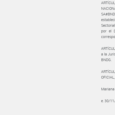
ARTÍCUL
NACION
SA#BNDG
establec
Sectori
por el 
correspo
ARTÍCULO
a la Ju
BNDG.
ARTÍCUL
OFICIAL,
Mariana 
e. 30/1