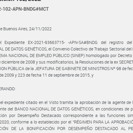
22-102-APN-BNDG#MCT
de Buenos Aires, 24/11/2022
l Expediente EX-2021-93663715- -APN-SA#BNDG del registro d
 DE DATOS GENÉTICOS, el Convenio Colectivo de Trabajo Sectorial del
TEMA NACIONAL DE EMPLEO PÚBLICO (SINEP) homologado por Decreto
e diciembre de 2008 y sus modificatorios, la Resoluciones de la ex SECR
ION PÚBLICA de la JEFATURA DE GABINETE DE MINISTROS Nº 98 de fec
de 2009 y 223 de fecha 11 de septiembre de 2015, y
ERANDO:
el expediente citado en el Visto tramita la aprobación de la agente de 
nte del BANCO NACIONAL DE DATOS GENÉTICOS, en condiciones de per
ación por Desempeño Destacado correspondiente a las funciones sim
 2020, conforme a lo establecido por el “RÉGIMEN PARA LA APROBACI
CIÓN DE LA BONIFICACIÓN POR DESEMPEÑO DESTACADO AL P