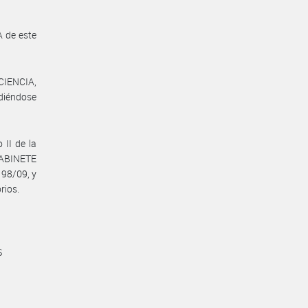
 de este
IENCIA,
diéndose
 II de la
GABINETE
 98/09, y
rios.
S