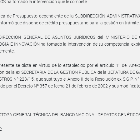
S ha tomado la intervención que le compete.
área de Presupuesto dependiente de la SUBDIRECCIÓN ADMINISTRATIVA
formó que dispone de crédito presupuestario para la gestión en trámite.
 DIRECCIÓN GENERAL DE ASUNTOS JURÍDICOS del MINISTERIO DE C
GÍA E INNOVACIÓN ha tomado la intervención de su competencia, expi
lemente.
resente se dicta en virtud de lo establecido por el artículo 1º del Anexo
ión de la ex SECRETARIA DE LA GESTIÓN PÚBLICA de la JEFATURA DE 
TROS Nº 223/15, que sustituyo el Anexo II de la Resolución ex S.G.P. Nº
do por el Decreto Nº 357 de fecha 21 de febrero de 2002 y sus modificato
ECTORA GENERAL TÉCNICA DEL BANCO NACIONAL DE DATOS GENÉTICO
: