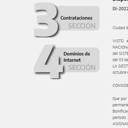
DI-20
Ciudad 
VISTO e
NACIONAL
del SIS
del 03 d
LA GEST
octubre 
CONSID
Que por 
permane
Bonific
período
ASIGNA