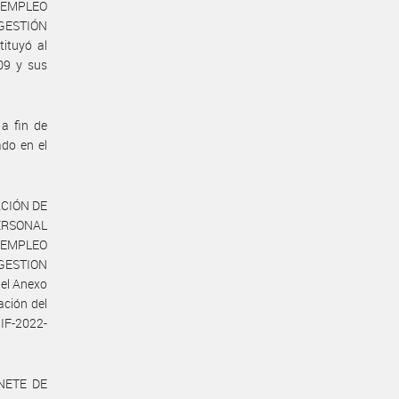
 EMPLEO
A GESTIÓN
ituyó al
09 y sus
 a fin de
ado en el
ACIÓN DE
ERSONAL
 EMPLEO
A GESTION
el Anexo
ación del
IF-2022-
NETE DE