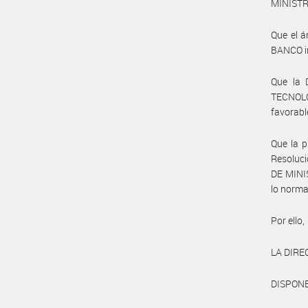
MINISTRO
Que el 
BANCO in
Que la
TECNOLO
favorab
Que la p
Resoluc
DE MINIS
lo norma
Por ello,
LA DIR
DISPONE