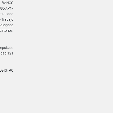
el BANCO
80-APN-
estacado
e Trabajo
mologado
atorios,
 imputado
idad 121
REGISTRO