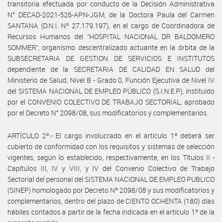
transitoria efectuada por conducto de la Decisión Administrativa
N° DECAD-2021-526-APN-JGM, de la Doctora Paula del Carmen
SANTANA (D.N.I. Nº 27.179.197), en el cargo de Coordinadora de
Recursos Humanos del “HOSPITAL NACIONAL DR BALDOMERO
SOMMER”, organismo descentralizado actuante en la órbita de la
SUBSECRETARIA DE GESTION DE SERVICIOS E INSTITUTOS
dependiente de la SECRETARIA DE CALIDAD EN SALUD del
Ministerio de Salud, Nivel B - Grado 0, Función Ejecutiva de Nivel IV
del SISTEMA NACIONAL DE EMPLEO PÚBLICO (S.I.N.E.P), instituido
por el CONVENIO COLECTIVO DE TRABAJO SECTORIAL, aprobado
por el Decreto N° 2098/08, sus modificatorios y complementarios.
ARTÍCULO 2º.- El cargo involucrado en el artículo 1º deberá ser
cubierto de conformidad con los requisitos y sistemas de selección
vigentes, según lo establecido, respectivamente, en los Títulos II -
Capítulos III, IV y VIII, y IV del Convenio Colectivo de Trabajo
Sectorial del personal del SISTEMA NACIONAL DE EMPLEO PUBLICO
(SINEP) homologado por Decreto Nº 2098/08 y sus modificatorios y
complementarios, dentro del plazo de CIENTO OCHENTA (180) días
hábiles contados a partir de la fecha indicada en el artículo 1º de la