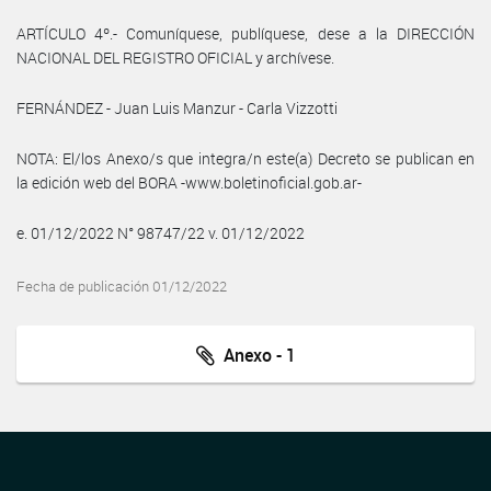
ARTÍCULO 4º.- Comuníquese, publíquese, dese a la DIRECCIÓN
NACIONAL DEL REGISTRO OFICIAL y archívese.
FERNÁNDEZ - Juan Luis Manzur - Carla Vizzotti
NOTA: El/los Anexo/s que integra/n este(a) Decreto se publican en
la edición web del BORA -www.boletinoficial.gob.ar-
e. 01/12/2022 N° 98747/22 v. 01/12/2022
Fecha de publicación 01/12/2022
Anexo - 1