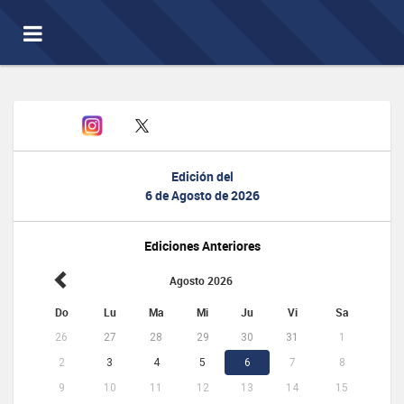
Toggle
navigation
Edición del
6 de Agosto de 2026
Ediciones Anteriores
Agosto 2026
Do
Lu
Ma
Mi
Ju
Vi
Sa
26
27
28
29
30
31
1
2
3
4
5
6
7
8
9
10
11
12
13
14
15