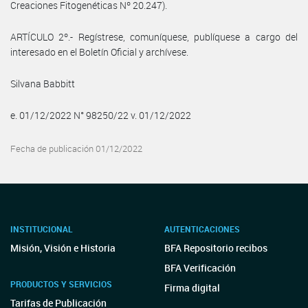
Creaciones Fitogenéticas Nº 20.247).
ARTÍCULO 2º.- Regístrese, comuníquese, publíquese a cargo del
interesado en el Boletín Oficial y archívese.
Silvana Babbitt
e. 01/12/2022 N° 98250/22 v. 01/12/2022
Fecha de publicación 01/12/2022
INSTITUCIONAL
AUTENTICACIONES
Misión, Visión e Historia
BFA Repositorio recibos
BFA Verificación
PRODUCTOS Y SERVICIOS
Firma digital
Tarifas de Publicación