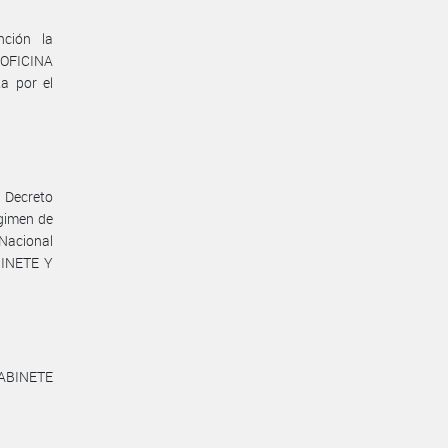
ción la
OFICINA
a por el
l Decreto
égimen de
 Nacional
BINETE Y
ABINETE