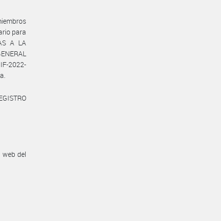
 miembros
ario para
VAS A LA
 GENERAL
IF-2022-
a.
REGISTRO
n web del