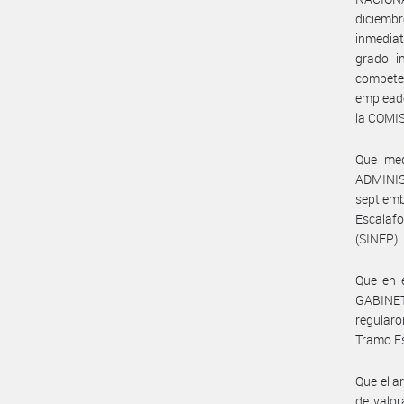
diciembr
inmediat
grado in
compete
empleado
la COMI
Que med
ADMINIS
septiem
Escalaf
(SINEP).
Que en 
GABINE
regularo
Tramo Es
Que el ar
de valor