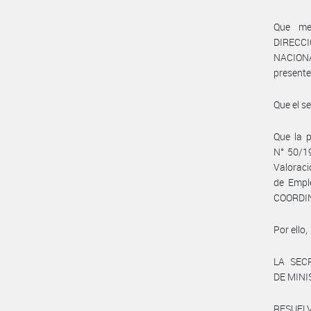
Que me
DIRECC
NACIONA
presente
Que el s
Que la p
N° 50/19
Valoraci
de Empl
COORDIN
Por ello,
LA SEC
DE MIN
RESUELV