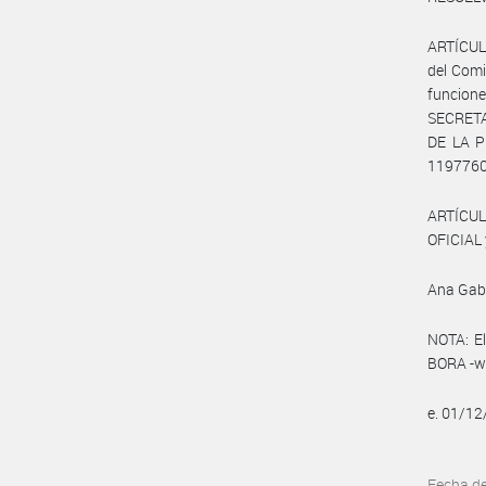
ARTÍCULO
del Comi
funcion
SECRETA
DE LA P
1197760
ARTÍCUL
OFICIAL 
Ana Gabr
NOTA: El
BORA -ww
e. 01/1
Fecha d