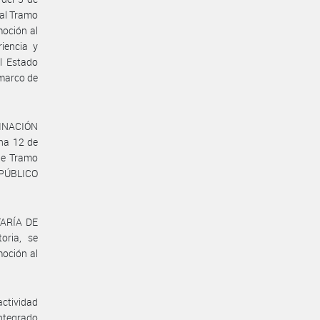
 al Tramo
moción al
riencia y
l Estado
 marco de
DINACIÓN
ha 12 de
de Tramo
 PÚBLICO
TARÍA DE
ria, se
moción al
 actividad
ntegrado