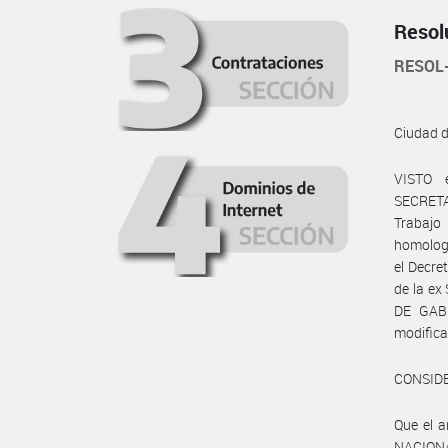
Resol
RESOL
Ciudad 
VISTO 
SECRETA
Trabajo
homologa
el Decre
de la e
DE GABI
modifica
CONSID
Que el a
NACIONA