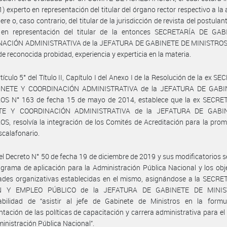
1) experto en representación del titular del órgano rector respectivo a la 
iere o, caso contrario, del titular de la jurisdicción de revista del postulan
 en representación del titular de la entonces SECRETARÍA DE GA
ACIÓN ADMINISTRATIVA de la JEFATURA DE GABINETE DE MINISTROS 
de reconocida probidad, experiencia y experticia en la materia.
rtículo 5° del Título II, Capítulo I del Anexo I de la Resolución de la ex S
INETE Y COORDINACIÓN ADMINISTRATIVA de la JEFATURA DE GABI
OS N° 163 de fecha 15 de mayo de 2014, establece que la ex SECRE
TE Y COORDINACIÓN ADMINISTRATIVA de la JEFATURA DE GABI
S, resolvía la integración de los Comités de Acreditación para la pro
calafonario.
el Decreto N° 50 de fecha 19 de diciembre de 2019 y sus modificatorios 
igrama de aplicación para la Administración Pública Nacional y los obj
ades organizativas establecidas en el mismo, asignándose a la SECRE
N Y EMPLEO PÚBLICO de la JEFATURA DE GABINETE DE MINIS
abilidad de “asistir al jefe de Gabinete de Ministros en la formu
tación de las políticas de capacitación y carrera administrativa para el
ministración Pública Nacional”.