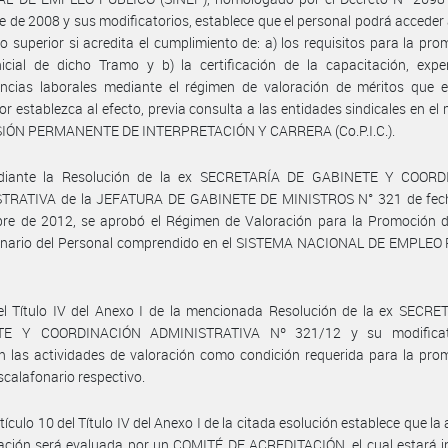
e de 2008 y sus modificatorios, establece que el personal podrá acceder
o superior si acredita el cumplimiento de: a) los requisitos para la pro
icial de dicho Tramo y b) la certificación de la capacitación, expe
ncias laborales mediante el régimen de valoración de méritos que e
r establezca al efecto, previa consulta a las entidades sindicales en el
SIÓN PERMANENTE DE INTERPRETACIÓN Y CARRERA (Co.P.I.C.).
iante la Resolución de la ex SECRETARÍA DE GABINETE Y COOR
TRATIVA de la JEFATURA DE GABINETE DE MINISTROS N° 321 de fec
bre de 2012, se aprobó el Régimen de Valoración para la Promoción 
onario del Personal comprendido en el SISTEMA NACIONAL DE EMPLEO
el Título IV del Anexo I de la mencionada Resolución de la ex SECRE
TE Y COORDINACIÓN ADMINISTRATIVA Nº 321/12 y su modificato
n las actividades de valoración como condición requerida para la pro
calafonario respectivo.
tículo 10 del Título IV del Anexo I de la citada esolución establece que la
ación será evaluada por un COMITÉ DE ACREDITACIÓN, el cual estará i