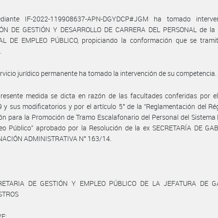
diante IF-2022-119908637-APN-DGYDCP#JGM ha tomado interven
IÓN DE GESTIÓN Y DESARROLLO DE CARRERA DEL PERSONAL de la 
L DE EMPLEO PÚBLICO, propiciando la conformación que se tramit
.
ervicio jurídico permanente ha tomado la intervención de su competencia.
resente medida se dicta en razón de las facultades conferidas por e
 y sus modificatorios y por el artículo 5° de la “Reglamentación del R
ón para la Promoción de Tramo Escalafonario del Personal del Sistema
eo Público” aprobado por la Resolución de la ex SECRETARÍA DE GA
ACIÓN ADMINISTRATIVA N° 163/14.
RETARIA DE GESTIÓN Y EMPLEO PÚBLICO DE LA JEFATURA DE G
ISTROS
E: