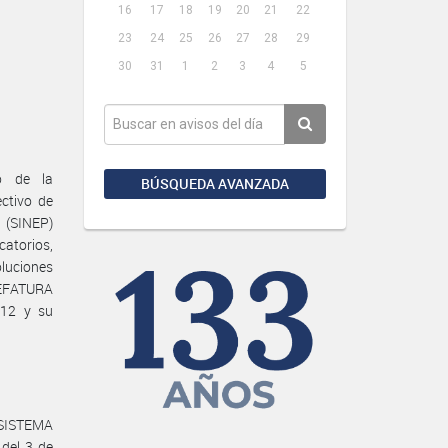
16
17
18
19
20
21
22
23
24
25
26
27
28
29
30
31
1
2
3
4
5
o de la
BÚSQUEDA AVANZADA
ctivo de
 (SINEP)
catorios,
oluciones
JEFATURA
012 y su
l SISTEMA
del 3 de