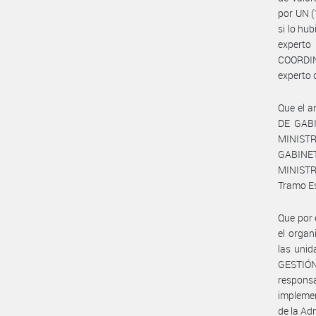
por UN (
si lo hub
experto
COORDIN
experto 
Que el a
DE GAB
MINISTR
GABINE
MINISTRO
Tramo Es
Que por 
el organ
las unid
GESTIÓ
respons
implemen
de la Ad