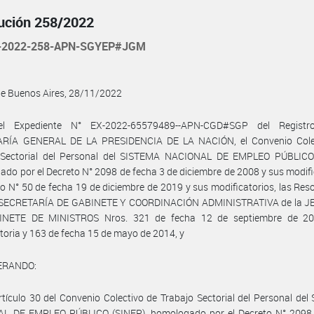
ución 258/2022
-2022-258-APN-SGYEP#JGM
de Buenos Aires, 28/11/2022
el Expediente N° EX-2022-65579489--APN-CGD#SGP del Registr
RÍA GENERAL DE LA PRESIDENCIA DE LA NACIÓN, el Convenio Cole
 Sectorial del Personal del SISTEMA NACIONAL DE EMPLEO PÚBLICO
do por el Decreto N° 2098 de fecha 3 de diciembre de 2008 y sus modifi
to N° 50 de fecha 19 de diciembre de 2019 y sus modificatorios, las Res
x SECRETARÍA DE GABINETE Y COORDINACIÓN ADMINISTRATIVA de la 
NETE DE MINISTROS Nros. 321 de fecha 12 de septiembre de 2
toria y 163 de fecha 15 de mayo de 2014, y
ERANDO:
rtículo 30 del Convenio Colectivo de Trabajo Sectorial del Personal de
L DE EMPLEO PÚBLICO (SINEP), homologado por el Decreto N° 2098 