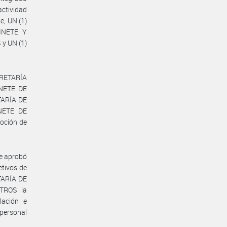
actividad
te, UN (1)
BINETE Y
y UN (1)
ECRETARÍA
NETE DE
TARÍA DE
NETE DE
moción de
se aprobó
etivos de
TARÍA DE
TROS la
lación e
 personal