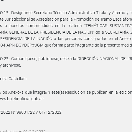
 1º.- Desígnanse Secretario Técnico Administrativo Titular y Alterno y
té Jurisdiccional de Acreditación para la Promoción de Tramo Escalafon
es o puestos comprendidos en la materia “TEMÁTICAS SUSTANTI
RÍA GENERAL DE LA PRESIDENCIA DE LA NACIÓN” de la SECRETARÍA
RESIDENCIA DE LA NACIÓN a las personas consignadas en el Anexo 
34-APN-DGYDCP#JGM que forma parte integrante de la presente medid
O 2º.- Comuníquese, publíquese, dese a la DIRECCIÓN NACIONAL DEL 
y archívese.
iela Castellani
/los Anexo/s que integra/n este(a) Resolución se publican en la edició
w.boletinoficial.gob.ar-
2/2022 N° 98631/22 v. 01/12/2022
e publicación 01/12/2022