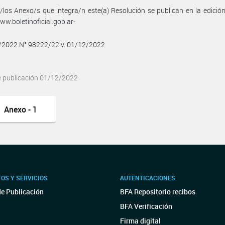
/los Anexo/s que integra/n este(a) Resolución se publican en la edició
w.boletinoficial.gob.ar-
2/2022 N° 98222/22 v. 01/12/2022
e publicación 01/12/2022
Anexo - 1
OS Y SERVICIOS
AUTENTICACIONES
de Publicación
BFA Repositorio recibos
BFA Verificación
Firma digital