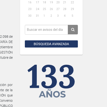
16
17
18
19
20
21
22
23
24
25
26
27
28
29
30
31
1
2
3
4
5
2.098 de
ETARÍA DE
BÚSQUEDA AVANZADA
ptiembre
 GESTIÓN
tubre de
ación por
te de la
IÓN que
Convenio
 PÚBLICO