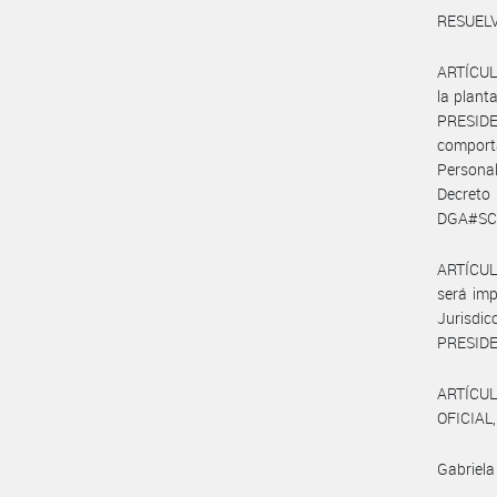
RESUELV
ARTÍCULO
la plan
PRESIDE
comporta
Persona
Decreto
DGA#SCYP
ARTÍCUL
será imp
Jurisd
PRESIDE
ARTÍCUL
OFICIAL,
Gabriela