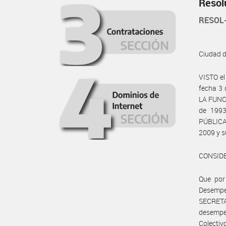
Resol
RESOL
Ciudad 
VISTO e
fecha 3 
LA FUNC
de 1993
PÚBLICA
2009 y s
CONSID
Que por 
Desempe
SECRET
desempe
Colecti