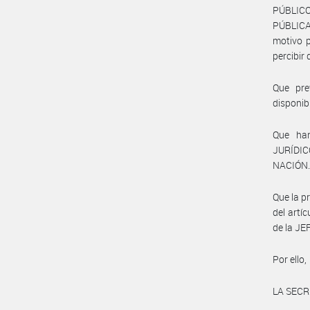
PÚBLICO”
PÚBLICA
motivo p
percibir 
Que pre
disponib
Que ha
JURÍDIC
NACIÓN
Que la p
del artí
de la J
Por ello,
LA SECR