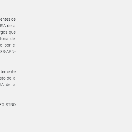
gentes de
SA de la
rgos que
orial del
o por el
183-APN-
ntemente
sto de la
A de la
REGISTRO