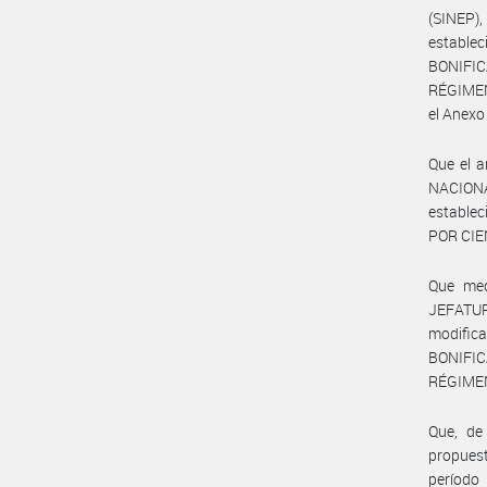
(SINEP),
establ
BONIFI
RÉGIMEN
el Anexo
Que el a
NACIONA
establec
POR CIEN
Que med
JEFATUR
modific
BONIFI
RÉGIMEN
Que, de
propues
período