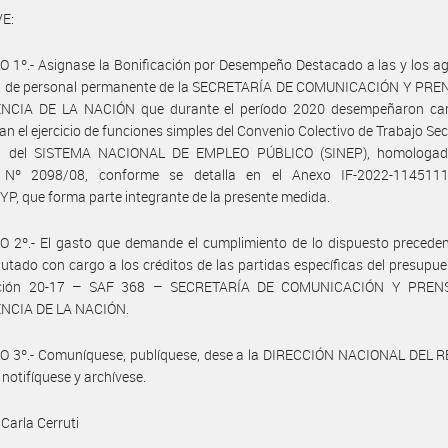
E:
 1º.- Asignase la Bonificación por Desempeño Destacado a las y los a
ta de personal permanente de la SECRETARÍA DE COMUNICACIÓN Y PREN
NCIA DE LA NACIÓN que durante el período 2020 desempeñaron ca
n el ejercicio de funciones simples del Convenio Colectivo de Trabajo Sect
l del SISTEMA NACIONAL DE EMPLEO PÚBLICO (SINEP), homologad
 Nº 2098/08, conforme se detalla en el Anexo IF-2022-114511
, que forma parte integrante de la presente medida.
O 2º.- El gasto que demande el cumplimiento de lo dispuesto precede
utado con cargo a los créditos de las partidas específicas del presupue
icción 20-17 – SAF 368 – SECRETARÍA DE COMUNICACIÓN Y PRENS
NCIA DE LA NACIÓN.
O 3º.- Comuníquese, publíquese, dese a la DIRECCIÓN NACIONAL DEL 
 notifíquese y archívese.
 Carla Cerruti