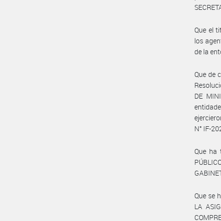
SECRETA
Que el t
los agen
de la en
Que de c
Resoluc
DE MINI
entidad
ejercie
N° IF-2
Que ha 
PÚBLIC
GABINET
Que se 
LA ASI
COMPRE