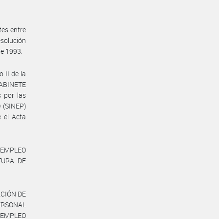
tes entre
esolución
de 1993.
 II de la
GABINETE
 por las
 (SINEP)
 el Acta
E EMPLEO
TURA DE
ACIÓN DE
ERSONAL
 EMPLEO