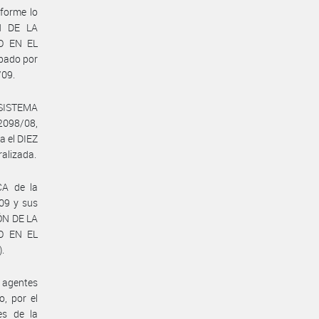
forme lo
N DE LA
O EN EL
bado por
/09.
l SISTEMA
2098/08,
a el DIEZ
ralizada.
CA de la
09 y sus
ÓN DE LA
O EN EL
.
 agentes
, por el
es de la