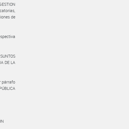
A GESTION
atorias,
ciones de
spectiva
ASUNTOS
IA DE LA
r párrafo
N PÚBLICA
ÓN