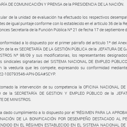
RÍA DE COMUNICACIÓN Y PRENSA de la PRESIDENCIA DE LA NACIÓN.
itular de la unidad de evaluación ha efectuado los respectivos desempa
tes de igual puntaje conforme con lo establecido en el artículo 36 de la R
tonces Secretaría de la Función Pública Nº 21 de fecha 17 de septiembre 
onformidad a lo dispuesto por el primer párrafo del artículo 1º del Anexo
ión de la ex SECRETARÍA DE LA GESTIÓN PÚBLICA de la JEFATURA DE 
STROS Nº 98/09 y sus modificatorias, los representantes designados
es sindicales signatarias del SISTEMA NACIONAL DE EMPLEO PÚBLICO
ron la veeduría que les compete, expresando su conformidad mediante
022-100793546-APN-DGA#SCYP.
tomado la intervención de su competencia la OFICINA NACIONAL D
O de la SECRETARÍA DE GESTION Y EMPLEO PÚBLICO de la JEFA
E DE MINISTROS.
ha dado cumplimiento a lo dispuesto por el “RÉGIMEN PARA LA APROB
GNACIÓN DE LA BONIFICACIÓN POR DESEMPEÑO DESTACADO AL P
NDIDO EN EL RÉGIMEN ESTABLECIDO EN EL SISTEMA NACIONAL DE