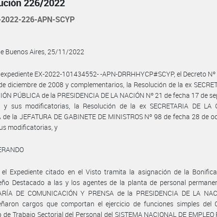
ución 226/2022
-2022-226-APN-SCYP
de Buenos Aires, 25/11/2022
l expediente EX-2022-101434552- -APN-DRRHHYCP#SCYP, el Decreto Nº 
de diciembre de 2008 y complementarios, la Resolución de la ex SECR
IÓN PÚBLICA de la PRESIDENCIA DE LA NACIÓN Nº 21 de fecha 17 de se
 y sus modificatorias, la Resolución de la ex SECRETARIA DE LA
 de la JEFATURA DE GABINETE DE MINISTROS Nº 98 de fecha 28 de oc
us modificatorias, y
ERANDO
el Expediente citado en el Visto tramita la asignación de la Bonific
ño Destacado a las y los agentes de la planta de personal permanen
ARÍA DE COMUNICACIÓN Y PRENSA de la PRESIDENCIA DE LA NAC
ñaron cargos que comportan el ejercicio de funciones simples del 
vo de Trabajo Sectorial del Personal del SISTEMA NACIONAL DE EMPLEO