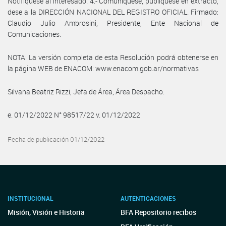
Notifíquese al interesado. 4.- Comuníquese, publíquese en extracto,
dese a la DIRECCIÓN NACIONAL DEL REGISTRO OFICIAL. Firmado:
Claudio Julio Ambrosini, Presidente, Ente Nacional de
Comunicaciones.
NOTA: La versión completa de esta Resolución podrá obtenerse en
la página WEB de ENACOM: www.enacom.gob.ar/normativas
Silvana Beatriz Rizzi, Jefa de Área, Área Despacho.
e. 01/12/2022 N° 98517/22 v. 01/12/2022
Fecha de publicación 01/12/2022
INSTITUCIONAL
AUTENTICACIONES
Misión, Visión e Historia
BFA Repositorio recibos