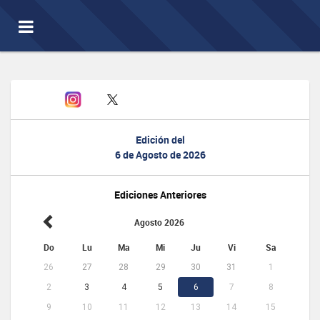
Toggle
navigation
Edición del
6 de Agosto de 2026
Ediciones Anteriores
Agosto 2026
Do
Lu
Ma
Mi
Ju
Vi
Sa
26
27
28
29
30
31
1
2
3
4
5
6
7
8
9
10
11
12
13
14
15