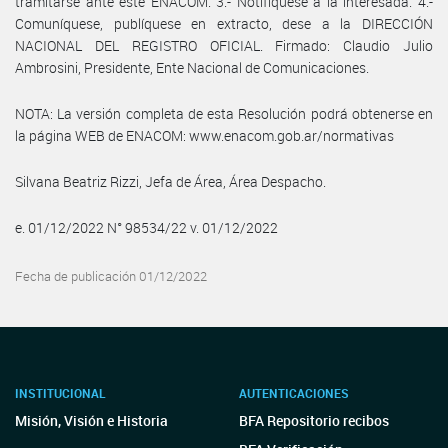
tramitarse ante este ENACOM. 3.- Notifíquese a la interesada. 4.-
Comuníquese, publíquese en extracto, dese a la DIRECCIÓN
NACIONAL DEL REGISTRO OFICIAL. Firmado: Claudio Julio
Ambrosini, Presidente, Ente Nacional de Comunicaciones.
NOTA: La versión completa de esta Resolución podrá obtenerse en
la página WEB de ENACOM: www.enacom.gob.ar/normativas
Silvana Beatriz Rizzi, Jefa de Área, Área Despacho.
e. 01/12/2022 N° 98534/22 v. 01/12/2022
Fecha de publicación 01/12/2022
INSTITUCIONAL
AUTENTICACIONES
Misión, Visión e Historia
BFA Repositorio recibos