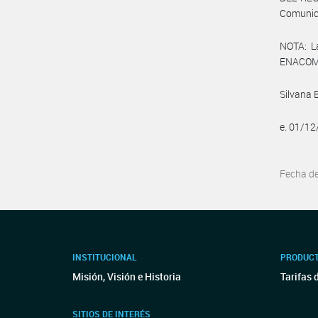
Comunic
NOTA: L
ENACOM:
Silvana 
e. 01/1
Fecha d
INSTITUCIONAL
PRODUCT
Misión, Visión e Historia
Tarifas 
SITIOS DE INTERÉS