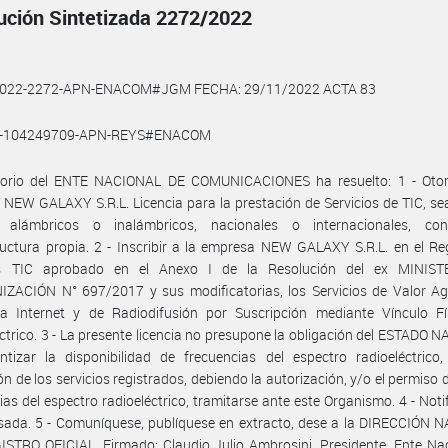
ución Sintetizada 2272/2022
2022-2272-APN-ENACOM#JGM FECHA: 29/11/2022 ACTA 83
1-104249709-APN-REYS#ENACOM
ctorio del ENTE NACIONAL DE COMUNICACIONES ha resuelto: 1 - Otor
NEW GALAXY S.R.L. Licencia para la prestación de Servicios de TIC, sea
, alámbricos o inalámbricos, nacionales o internacionales, c
ructura propia. 2 - Inscribir a la empresa NEW GALAXY S.R.L. en el Re
os TIC aprobado en el Anexo I de la Resolución del ex MINIS
ZACIÓN N° 697/2017 y sus modificatorias, los Servicios de Valor Ag
a Internet y de Radiodifusión por Suscripción mediante Vínculo Fí
ctrico. 3 - La presente licencia no presupone la obligación del ESTADO 
tizar la disponibilidad de frecuencias del espectro radioeléctrico,
ón de los servicios registrados, debiendo la autorización, y/o el permiso 
ias del espectro radioeléctrico, tramitarse ante este Organismo. 4 - Noti
esada. 5 - Comuníquese, publíquese en extracto, dese a la DIRECCIÓN
STRO OFICIAL. Firmado: Claudio Julio Ambrosini, Presidente, Ente Na