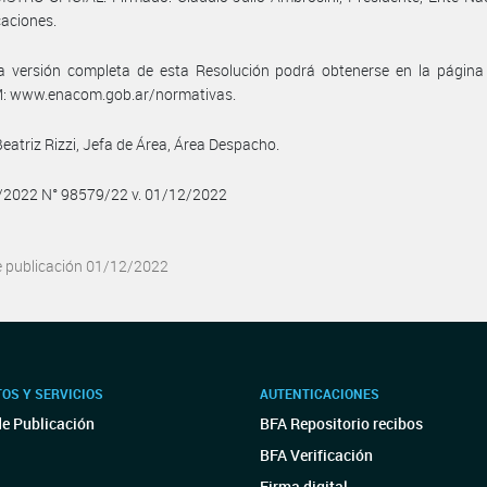
aciones.
a versión completa de esta Resolución podrá obtenerse en la págin
 www.enacom.gob.ar/normativas.
Beatriz Rizzi, Jefa de Área, Área Despacho.
2/2022 N° 98579/22 v. 01/12/2022
e publicación 01/12/2022
OS Y SERVICIOS
AUTENTICACIONES
de Publicación
BFA Repositorio recibos
BFA Verificación
Firma digital