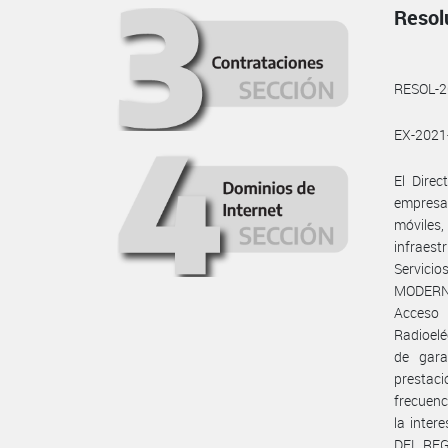
Resol
RESOL-
EX-202
El Dire
empresa 
móviles
infraest
Servici
MODERNI
Acceso 
Radioelé
de garan
prestaci
frecuenc
la inter
DEL REGI