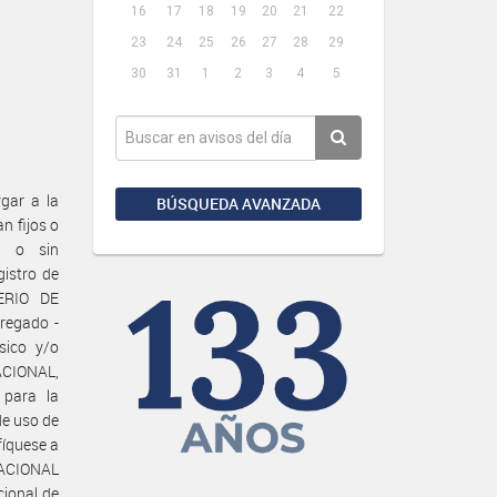
16
17
18
19
20
21
22
23
24
25
26
27
28
29
30
31
1
2
3
4
5
gar a la
BÚSQUEDA AVANZADA
n fijos o
on o sin
gistro de
TERIO DE
regado -
sico y/o
NACIONAL,
 para la
de uso de
fíquese a
 NACIONAL
cional de