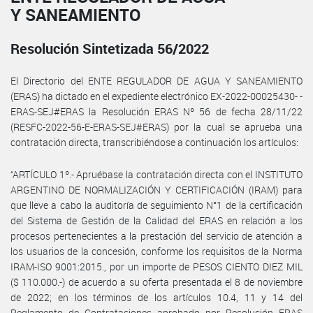
Y SANEAMIENTO
Resolución Sintetizada 56/2022
El Directorio del ENTE REGULADOR DE AGUA Y SANEAMIENTO
(ERAS) ha dictado en el expediente electrónico EX-2022-00025430- -
ERAS-SEJ#ERAS la Resolución ERAS Nº 56 de fecha 28/11/22
(RESFC-2022-56-E-ERAS-SEJ#ERAS) por la cual se aprueba una
contratación directa, transcribiéndose a continuación los artículos:
“ARTÍCULO 1º.- Apruébase la contratación directa con el INSTITUTO
ARGENTINO DE NORMALIZACIÓN Y CERTIFICACIÓN (IRAM) para
que lleve a cabo la auditoría de seguimiento N°1 de la certificación
del Sistema de Gestión de la Calidad del ERAS en relación a los
procesos pertenecientes a la prestación del servicio de atención a
los usuarios de la concesión, conforme los requisitos de la Norma
IRAM-ISO 9001:2015., por un importe de PESOS CIENTO DIEZ MIL
($ 110.000.-) de acuerdo a su oferta presentada el 8 de noviembre
de 2022; en los términos de los artículos 10.4, 11 y 14 del
Reglamento de Contrataciones aprobado por Resolución ERAS