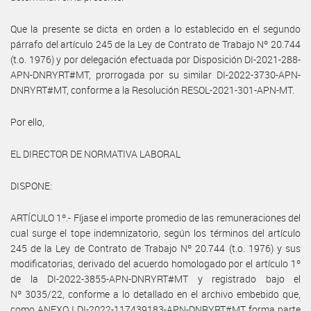
Que la presente se dicta en orden a lo establecido en el segundo
párrafo del artículo 245 de la Ley de Contrato de Trabajo Nº 20.744
(t.o. 1976) y por delegación efectuada por Disposición DI-2021-288-
APN-DNRYRT#MT, prorrogada por su similar DI-2022-3730-APN-
DNRYRT#MT, conforme a la Resolución RESOL-2021-301-APN-MT.
Por ello,
EL DIRECTOR DE NORMATIVA LABORAL
DISPONE:
ARTÍCULO 1º.- Fíjase el importe promedio de las remuneraciones del
cual surge el tope indemnizatorio, según los términos del artículo
245 de la Ley de Contrato de Trabajo Nº 20.744 (t.o. 1976) y sus
modificatorias, derivado del acuerdo homologado por el artículo 1º
de la DI-2022-3855-APN-DNRYRT#MT y registrado bajo el
Nº 3035/22, conforme a lo detallado en el archivo embebido que,
como ANEXO I DI-2022-117439183-APN-DNRYRT#MT forma parte