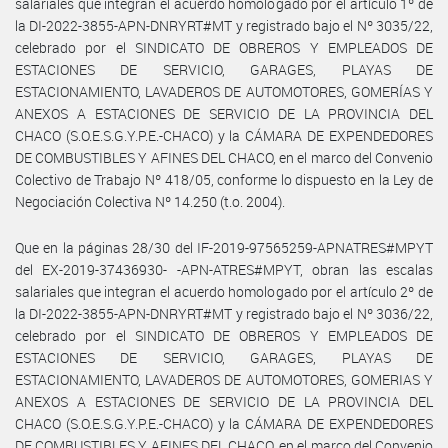
salariales que integran el acuerdo homologado por el artículo 1º de
la DI-2022-3855-APN-DNRYRT#MT y registrado bajo el Nº 3035/22,
celebrado por el SINDICATO DE OBREROS Y EMPLEADOS DE
ESTACIONES DE SERVICIO, GARAGES, PLAYAS DE
ESTACIONAMIENTO, LAVADEROS DE AUTOMOTORES, GOMERÍAS Y
ANEXOS A ESTACIONES DE SERVICIO DE LA PROVINCIA DEL
CHACO (S.O.E.S.G.Y.P.E.-CHACO) y la CÁMARA DE EXPENDEDORES
DE COMBUSTIBLES Y AFINES DEL CHACO, en el marco del Convenio
Colectivo de Trabajo Nº 418/05, conforme lo dispuesto en la Ley de
Negociación Colectiva Nº 14.250 (t.o. 2004).
Que en la páginas 28/30 del IF-2019-97565259-APNATRES#MPYT
del EX-2019-37436930- -APN-ATRES#MPYT, obran las escalas
salariales que integran el acuerdo homologado por el artículo 2º de
la DI-2022-3855-APN-DNRYRT#MT y registrado bajo el Nº 3036/22,
celebrado por el SINDICATO DE OBREROS Y EMPLEADOS DE
ESTACIONES DE SERVICIO, GARAGES, PLAYAS DE
ESTACIONAMIENTO, LAVADEROS DE AUTOMOTORES, GOMERIAS Y
ANEXOS A ESTACIONES DE SERVICIO DE LA PROVINCIA DEL
CHACO (S.O.E.S.G.Y.P.E.-CHACO) y la CÁMARA DE EXPENDEDORES
DE COMBUSTIBLES Y AFINES DEL CHACO, en el marco del Convenio