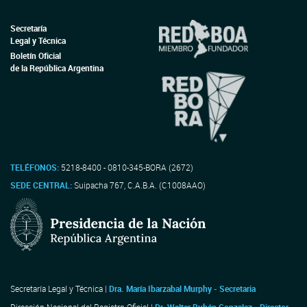
Secretaría
Legal y Técnica
Boletín Oficial
de la República Argentina
TELÉFONOS:
5218-8400 - 0810-345-BORA (2672)
SEDE CENTRAL:
Suipacha 767, C.A.B.A. (C1008AAO)
Secretaría Legal y Técnica |
Dra. María Ibarzabal Murphy - Secretaria
Dirección Nacional del Registro Oficial |
Dr. Walter Rubén Gonzalez - Director