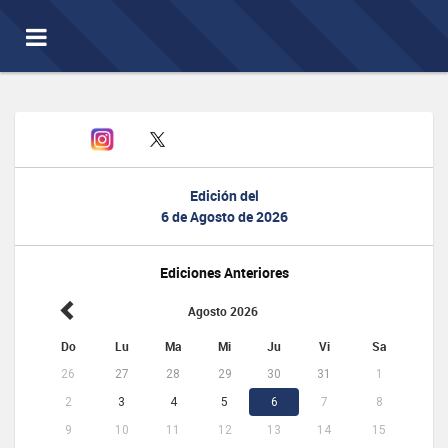
Toggle
navigation
Edición del
6 de Agosto de 2026
Ediciones Anteriores
Agosto 2026
Do
Lu
Ma
Mi
Ju
Vi
Sa
26
27
28
29
30
31
1
2
3
4
5
6
7
8
9
10
11
12
13
14
15