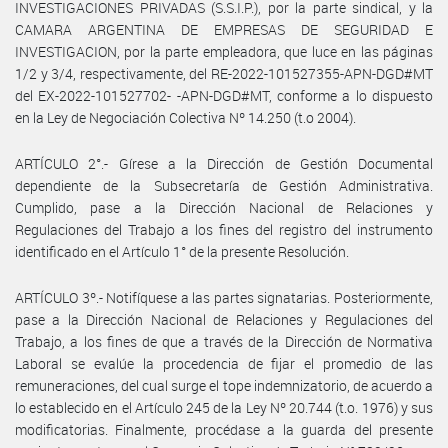
INVESTIGACIONES PRIVADAS (S.S.I.P.), por la parte sindical, y la
CAMARA ARGENTINA DE EMPRESAS DE SEGURIDAD E
INVESTIGACION, por la parte empleadora, que luce en las páginas
1/2 y 3/4, respectivamente, del RE-2022-101527355-APN-DGD#MT
del EX-2022-101527702- -APN-DGD#MT, conforme a lo dispuesto
en la Ley de Negociación Colectiva Nº 14.250 (t.o 2004).
ARTÍCULO 2°.- Gírese a la Dirección de Gestión Documental
dependiente de la Subsecretaría de Gestión Administrativa.
Cumplido, pase a la Dirección Nacional de Relaciones y
Regulaciones del Trabajo a los fines del registro del instrumento
identificado en el Artículo 1° de la presente Resolución.
ARTÍCULO 3º.- Notifíquese a las partes signatarias. Posteriormente,
pase a la Dirección Nacional de Relaciones y Regulaciones del
Trabajo, a los fines de que a través de la Dirección de Normativa
Laboral se evalúe la procedencia de fijar el promedio de las
remuneraciones, del cual surge el tope indemnizatorio, de acuerdo a
lo establecido en el Artículo 245 de la Ley Nº 20.744 (t.o. 1976) y sus
modificatorias. Finalmente, procédase a la guarda del presente