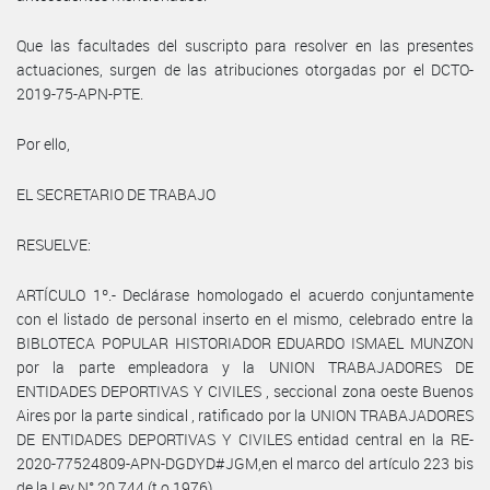
Que las facultades del suscripto para resolver en las presentes
actuaciones, surgen de las atribuciones otorgadas por el DCTO-
2019-75-APN-PTE.
Por ello,
EL SECRETARIO DE TRABAJO
RESUELVE:
ARTÍCULO 1º.- Declárase homologado el acuerdo conjuntamente
con el listado de personal inserto en el mismo, celebrado entre la
BIBLOTECA POPULAR HISTORIADOR EDUARDO ISMAEL MUNZON
por la parte empleadora y la UNION TRABAJADORES DE
ENTIDADES DEPORTIVAS Y CIVILES , seccional zona oeste Buenos
Aires por la parte sindical , ratificado por la UNION TRABAJADORES
DE ENTIDADES DEPORTIVAS Y CIVILES entidad central en la RE-
2020-77524809-APN-DGDYD#JGM,en el marco del artículo 223 bis
de la Ley N° 20.744 (t.o.1976).