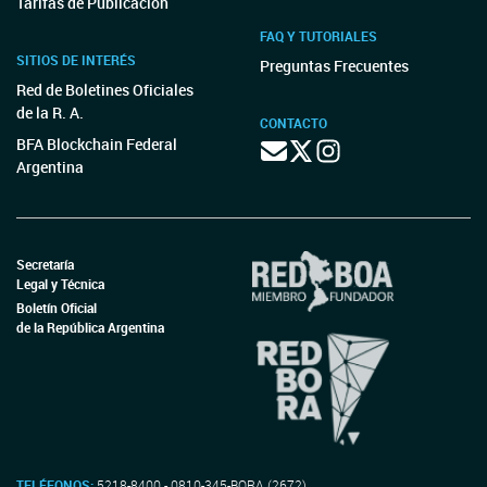
Tarifas de Publicación
FAQ Y TUTORIALES
SITIOS DE INTERÉS
Preguntas Frecuentes
Red de Boletines Oficiales
de la R. A.
CONTACTO
BFA Blockchain Federal
Argentina
Secretaría
Legal y Técnica
Boletín Oficial
de la República Argentina
TELÉFONOS:
5218-8400 - 0810-345-BORA (2672)