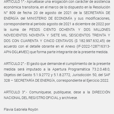
ARTÍCULO 1°.- Apruébase una erogación con carácter de asistencia
económica transitoria, en el marco de lo dispuesto en la Resolución
N° 809 de fecha 20 de agosto de 2021 de la SECRETARÍA DE
ENERGÍA del MINISTERIO DE ECONOMÍA y sus modificaciones,
correspondiente al período agosto de 2021 a diciembre de 2022 por
la suma de PESOS CIENTO OCHENTA Y DOS MILLONES
NOVECIENTOS NOVENTA Y SIETE MIL SEISCIENTOS TREINTA Y
DOS CON CUARENTA Y CINCO CENTAVOS ($ 182.997.632,45) de
acuerdo con el detalle obrante en el Anexo (IF-2022-128716313-
APN-DGL#MEC) que forma parte integrante de la presente medida.
ARTÍCULO 2°.- El gasto que demande el cumplimiento de la presente
medida será imputado a la Apertura Programática 73.2.0.48.0,
Objetos del Gasto 5.1.9.2772 y 5.1.8.2772, Jurisdicción 50, del SAF
328 – SECRETARÍA DE ENERGÍA, correspondiente al Ejercicio 2022.
ARTÍCULO 3°.- Comuníquese, publíquese, dese a la DIRECCIÓN
NACIONAL DEL REGISTRO OFICIAL y archívese.
Flavia Gabriela Royón