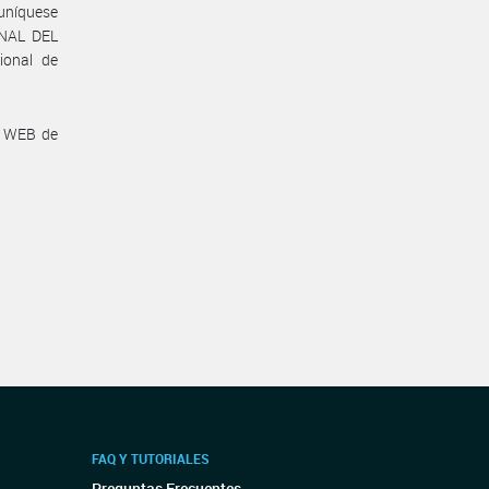
muníquese
ONAL DEL
ional de
a WEB de
FAQ Y TUTORIALES
Preguntas Frecuentes