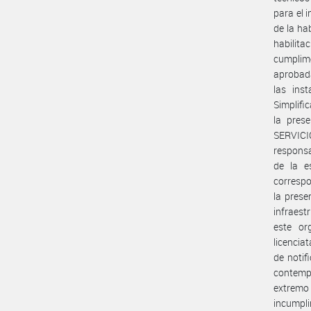
para el 
de la hab
habilita
cumplime
aprobada
las ins
Simplifi
la pres
SERVIC
responsa
de la e
correspo
la prese
infraest
este or
licenciat
de notif
contemp
extremo 
incumpli