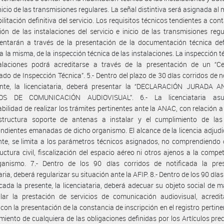
inicio de las transmisiones regulares. La señal distintiva será asignada a
ilitación definitiva del servicio. Los requisitos técnicos tendientes a con
ción de las instalaciones del servicio e inicio de las transmisiones regu
ntarán a través de la presentación de la documentación técnica defi
 la misma, de la inspección técnica de las instalaciones. La inspección t
talaciones podrá acreditarse a través de la presentación de un “Cer
cado de Inspección Técnica”. 5.- Dentro del plazo de 30 días corridos de n
ente, la licenciataria, deberá presentar la “DECLARACIÓN JURADA 
IOS DE COMUNICACIÓN AUDIOVISUAL”. 6.- La licenciataria asu
bilidad de realizar los trámites pertinentes ante la ANAC, con relación a 
structura soporte de antenas a instalar y el cumplimiento de la
ndientes emanadas de dicho organismo. El alcance de la licencia adjud
nte, se limita a los parámetros técnicos asignados, no comprendiendo
ructura civil, fiscalización del espacio aéreo ni otros ajenos a la compe
ganismo. 7.- Dentro de los 90 días corridos de notificada la pres
aria, deberá regularizar su situación ante la AFIP. 8.- Dentro de los 90 día
icada la presente, la licenciataria, deberá adecuar su objeto social de 
lar la prestación de servicios de comunicación audiovisual, acredit
con la presentación de la constancia de inscripción en el registro pertinent
miento de cualquiera de las obligaciones definidas por los Artículos pre