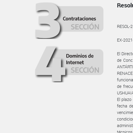
Resol
RESOL-
EX-202
El Direc
de Conc
ANTÁRTI
RENACE
funciona
de frecu
USHUAIA
El plazo
fecha de
vencimie
condici
administ
técnicos