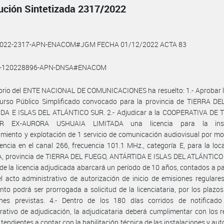
ución Sintetizada 2317/2022
2022-2317-APN-ENACOM#JGM FECHA 01/12/2022 ACTA 83
1-120228896-APN-DNSA#ENACOM
torio del ENTE NACIONAL DE COMUNICACIONES ha resuelto: 1.- Aprobar 
urso Público Simplificado convocado para la provincia de TIERRA DE
DA E ISLAS DEL ATLÁNTICO SUR. 2.- Adjudicar a la COOPERATIVA DE
R EX-AURORA USHUAIA LIMITADA una licencia para la insta
miento y explotación de 1 servicio de comunicación audiovisual por m
encia en el canal 266, frecuencia 101.1 MHz., categoría E, para la loc
, provincia de TIERRA DEL FUEGO, ANTÁRTIDA E ISLAS DEL ATLÁNTICO S
 de la licencia adjudicada abarcará un período de 10 años, contados a par
l acto administrativo de autorización de inicio de emisiones regulare
nto podrá ser prorrogada a solicitud de la licenciataria, por los plazos
ones previstas. 4.- Dentro de los 180 días corridos de notificado
rativo de adjudicación, la adjudicataria deberá cumplimentar con los r
 tendientes a contar con la habilitación técnica de las instalaciones y aut