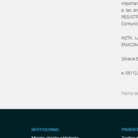
importar
a las á
REGISTR
Comunic
NOTA: L
ENACOM:
Silvana 
e. 05/1
Fecha d
INSTITUCIONAL
PRODUCT
Misión, Visión e Historia
Tarifas 