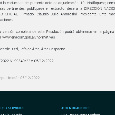
á la caducidad del presente acto de adjudicación. 10.- Notifíquese, co
reas pertinentes, publíquese en extracto, dese a la DIRECCIÓN NACI
O OFICIAL. Firmado: Claudio Julio Ambrosini, Presidente, Ente Nac
aciones.
a versión completa de esta Resolución podrá obtenerse en la págin
 www.enacom.gob.ar/normativas
Beatriz Rizzi, Jefa de Área, Área Despacho.
2/2022 N° 99340/22 v. 05/12/2022
e publicación 05/12/2022
OS Y SERVICIOS
AUTENTICACIONES
de Publicación
BFA Repositorio recibos