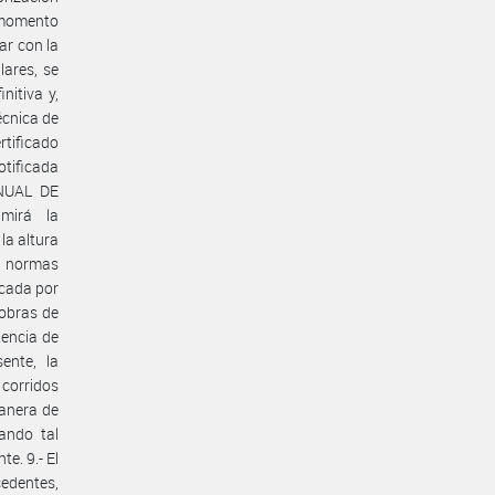
l momento
tar con la
lares, se
nitiva y,
écnica de
tificado
otificada
ANUAL DE
mirá la
la altura
s normas
icada por
 obras de
tencia de
ente, la
s corridos
manera de
ando tal
e. 9.- El
cedentes,