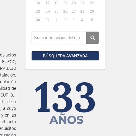
16
17
18
19
20
21
22
23
24
25
26
27
28
29
30
31
1
2
3
4
5
los actos
BÚSQUEDA AVANZADA
L FUEGO,
 TRABAJO
lación,
odulación
alidad de
UR. 3. -
tir de la
s, a cuyo
 y en las
 el acto
equisitos
orización