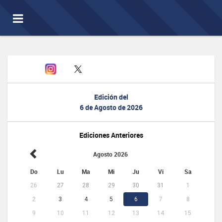
Toggle
navigation
Edición del
6 de Agosto de 2026
Ediciones Anteriores
Agosto 2026
Do
Lu
Ma
Mi
Ju
Vi
Sa
26
27
28
29
30
31
1
2
3
4
5
6
7
8
9
10
11
12
13
14
15