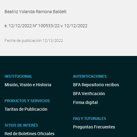
Beatriz Yolanda Ramona Baldelli
e. 12/12/2022 N° 100533/22 v. 12/12/2022
Fecha de publicación 12/12/2022
INSTITUCIONAL
AUTENTICACIONES
Misión, Visión e Historia
BFA Repositorio recibos
BFA Verificación
PRODUCTOS Y SERVICIOS
Firma digital
Tarifas de Publicación
FAQ Y TUTORIALES
SITIOS DE INTERÉS
Preguntas Frecuentes
Red de Boletines Oficiales