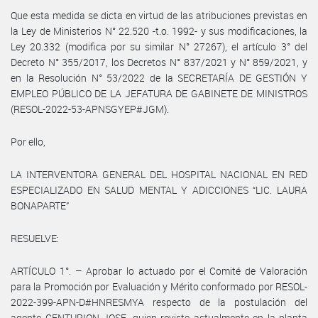
Que esta medida se dicta en virtud de las atribuciones previstas en
la Ley de Ministerios N° 22.520 -t.o. 1992- y sus modificaciones, la
Ley 20.332 (modifica por su similar N° 27267), el artículo 3° del
Decreto N° 355/2017, los Decretos N° 837/2021 y N° 859/2021, y
en la Resolución N° 53/2022 de la SECRETARÍA DE GESTIÓN Y
EMPLEO PÚBLICO DE LA JEFATURA DE GABINETE DE MINISTROS
(RESOL-2022-53-APNSGYEP#JGM).
Por ello,
LA INTERVENTORA GENERAL DEL HOSPITAL NACIONAL EN RED
ESPECIALIZADO EN SALUD MENTAL Y ADICCIONES “LIC. LAURA
BONAPARTE”
RESUELVE:
ARTÍCULO 1°. – Aprobar lo actuado por el Comité de Valoración
para la Promoción por Evaluación y Mérito conformado por RESOL-
2022-399-APN-D#HNRESMYA respecto de la postulación del
agente CENTURION JOSE, quien reviste actualmente en la planta