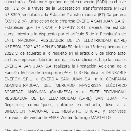
conectará al Sistema Argentino de Interconexión (SADI) en el nivel
de 13,2 kV a través de la Subestación Transformadora MT/BT
Nº 3359, vinculada a la Estación Transformadora (ET) Carpintería
(33/13,2 kV), jurisdicción de la empresa ENERGÍA SAN JUAN S.A. 2.-
Establecer que THINKABLE ENERGY S.R.L. deberá dar estricto
cumplimiento a lo dispuesto por el artículo 5 de la Resolución del
ENTE NACIONAL REGULADOR DE LA ELECTRICIDAD (ENRE)
Nº RESOL-2022-432-APN-ENRE#MEC de fecha 16 de septiembre de
2022 y, de acuerdo a lo resuelto en el artículo 6 de dicho acto,
ambas empresas deberán acordar las condiciones bajo las cuales
ENERGÍA SAN JUAN S.A. realizará la Prestación Adicional de la
Función Técnica de Transporte (PAFTT). 3.- Notificar a THINKABLE
ENERGY S.R.L., a ENERGÍA SAN JUAN S.A., a la COMPAÑÍA
ADMINISTRADORA DEL MERCADO MAYORISTA ELÉCTRICO
SOCIEDAD ANÓNIMA (CAMMESA) y al ENTE PROVINCIAL
REGULADOR DE LA ELECTRICIDAD (EPRE) SAN JUAN. 4.-
Regístrese, comuníquese, publique en extracto, dese a la
DIRECCIÓN NACIONAL DEL REGISTRO OFICIAL y archívese.
Firmado: Interventor del ENRE, Walter Domingo MARTELLO.
Claudia Elizabeth Caravelli, Asistente Administrativa, Secretaría del