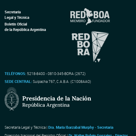
Secretaría
Legal y Técnica
Boletín Oficial
de la República Argentina
TELÉFONOS:
5218-8400 - 0810-345-BORA (2672)
SEDE CENTRAL:
Suipacha 767, C.A.B.A. (C1008AAO)
Secretaría Legal y Técnica |
Dra. María Ibarzabal Murphy - Secretaria
Dirección Nacional del Registro Oficial |
Dr. Walter Rubén Gonzalez - Director