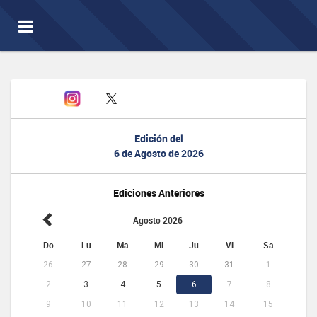
Toggle
navigation
Edición del
6 de Agosto de 2026
Ediciones Anteriores
Agosto 2026
Do
Lu
Ma
Mi
Ju
Vi
Sa
26
27
28
29
30
31
1
2
3
4
5
6
7
8
9
10
11
12
13
14
15