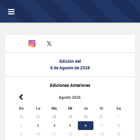
Toggle
navigation
Edición del
6 de Agosto de 2026
Ediciones Anteriores
Agosto 2026
Do
Lu
Ma
Mi
Ju
Vi
Sa
26
27
28
29
30
31
1
2
3
4
5
6
7
8
9
10
11
12
13
14
15