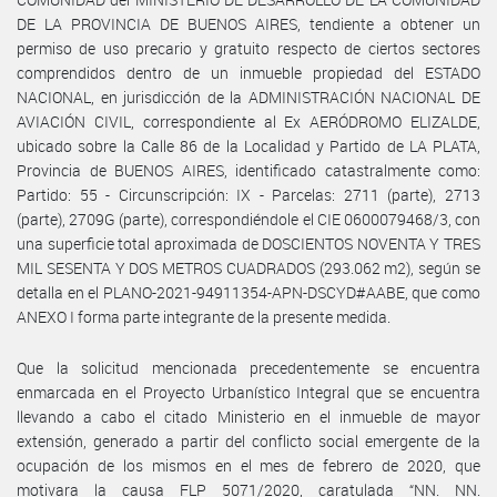
DE LA PROVINCIA DE BUENOS AIRES, tendiente a obtener un
permiso de uso precario y gratuito respecto de ciertos sectores
comprendidos dentro de un inmueble propiedad del ESTADO
NACIONAL, en jurisdicción de la ADMINISTRACIÓN NACIONAL DE
AVIACIÓN CIVIL, correspondiente al Ex AERÓDROMO ELIZALDE,
ubicado sobre la Calle 86 de la Localidad y Partido de LA PLATA,
Provincia de BUENOS AIRES, identificado catastralmente como:
Partido: 55 - Circunscripción: IX - Parcelas: 2711 (parte), 2713
(parte), 2709G (parte), correspondiéndole el CIE 0600079468/3, con
una superficie total aproximada de DOSCIENTOS NOVENTA Y TRES
MIL SESENTA Y DOS METROS CUADRADOS (293.062 m2), según se
detalla en el PLANO-2021-94911354-APN-DSCYD#AABE, que como
ANEXO I forma parte integrante de la presente medida.
Que la solicitud mencionada precedentemente se encuentra
enmarcada en el Proyecto Urbanístico Integral que se encuentra
llevando a cabo el citado Ministerio en el inmueble de mayor
extensión, generado a partir del conflicto social emergente de la
ocupación de los mismos en el mes de febrero de 2020, que
motivara la causa FLP 5071/2020, caratulada “NN. NN.