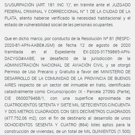
S/USURPACIÓN (ART. 181 INC 1)”, en trámite ante el JUZGADO
FEDERAL CRIMINAL Y CORRECCIONAL N° 1 DE LA CIUDAD DE LA
PLATA, atento haberse verificado la necesidad habitacional y el
estado de vulnerabilidad social de las personas ocupantes.
Que en dicho marco, por conducto de la Resolución Nº 81 (RESFC-
2020-81-APN-AABE#JGM) de fecha 12 de agosto de 2020
tramitada en el Expediente EX-2020-31759865-APN-
DACYGD#AABE, se desafectó de la jurisdicción de la
ADMINISTRACIÓN NACIONAL DE AVIACIÓN CIVIL y se otorgó
Permiso de Uso Precario y Gratuito a favor del MINISTERIO DE
DESARROLLO DE LA COMUNIDAD DE LA PROVINCIA DE BUENOS
AIRES respecto de un sector del inmueble en trato, identificado
catastralmente como Circunscripción: IX - Parcela 2709G (Parte),
CIE 0600079468/1, con una superficie aproximada de
CUATROCIENTOS SETENTA Y SIETE MIL SETECIENTOS CINCUENTA
Y DOS METROS CUADRADOS CON SEIS DECÍMETROS CUADRADOS
(477.752,06 m2), con el fin de destinarlo al desarrollo de unos
OCHOCIENTOS SESENTA Y CUATRO (864) lotes aptos para la
construcción de viviendas, de un total de MIL QUINIENTOS (1.500)