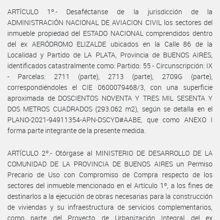
ARTÍCULO 1º.- Desaféctanse de la jurisdicción de la
ADMINISTRACIÓN NACIONAL DE AVIACION CIVIL los sectores del
inmueble propiedad del ESTADO NACIONAL comprendidos dentro
del ex AERÓDROMO ELIZALDE ubicados en la Calle 86 de la
Localidad y Partido de LA PLATA, Provincia de BUENOS AIRES,
identificados catastralmente como: Partido: 55 - Circunscripción: IX
- Parcelas: 2711 (parte), 2713 (parte), 2709G (parte),
correspondiéndoles el CIE 0600079468/3, con una superficie
aproximada de DOSCIENTOS NOVENTA Y TRES MIL SESENTA Y
DOS METROS CUADRADOS (293.062 m2), según se detalla en el
PLANO-2021-94911354-APN-DSCYD#AABE, que como ANEXO I
forma parte integrante de la presente medida.
ARTÍCULO 2º.- Otórgase al MINISTERIO DE DESARROLLO DE LA
COMUNIDAD DE LA PROVINCIA DE BUENOS AIRES un Permiso
Precario de Uso con Compromiso de Compra respecto de los
sectores del inmueble mencionado en el Artículo 1º, a los fines de
destinarlos a la ejecución de obras necesarias para la construcción
de viviendas y su infraestructura de servicios complementarios,
como parte del Proyecto de Urbanización Integral del ex