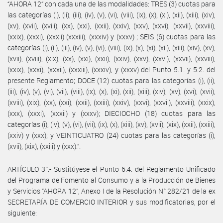
“AHORA 12” con cada una de las modalidades: TRES (3) cuotas para
las categorías (i), (ii), (iii), (iv), (v), (vi), (viii), (ix), (x), (xi), (xii), (xiii), (xiv),
(xv), (xvii), (xviii), (xx), (xxi), (xxii), (xxiv), (xxv), (xxvi), (xxvii), (xxviii),
(xxix), (xxxi), (xxxii) (xxxiii), (xxxiv) y (xxxv) ; SEIS (6) cuotas para las
categorías (i), (ii), (iii), (iv), (v), (vi), (viii), (ix), (x), (xi), (xii), (xiii), (xiv), (xv),
(xvii), (xviii), (xix), (xx), (xxi), (xxii), (xxiv), (xxv), (xxvi), (xxvii), (xxviii),
(xxix), (xxxi), (xxxii), (xxxiii), (xxxiv), y (xxxv) del Punto 5.1. y 5.2. del
presente Reglamento; DOCE (12) cuotas para las categorías (i), (ii),
(iii), (iv), (v), (vi), (vii), (viii), (ix), (x), (xi), (xii), (xiii), (xiv), (xv), (xvi), (xvii),
(xviii), (xix), (xx), (xxi), (xxii), (xxiii), (xxiv), (xxvi), (xxvii), (xxviii), (xxix),
(xxx), (xxxi), (xxxii) y (xxxv); DIECIOCHO (18) cuotas para las
categorías (i), (iv), (v), (vi), (vii), (ix), (x), (xiii), (xv), (xvii), (xix), (xxii), (xxiii),
(xxiv) y (xxx); y VEINTICUATRO (24) cuotas para las categorías (i),
(xvii), (xix), (xxiii) y (xxx).”.
ARTÍCULO 3°.- Sustitúyese el Punto 6.4. del Reglamento Unificado
del Programa de Fomento al Consumo y a la Producción de Bienes
y Servicios “AHORA 12”, Anexo I de la Resolución N° 282/21 de la ex
SECRETARÍA DE COMERCIO INTERIOR y sus modificatorias, por el
siguiente: