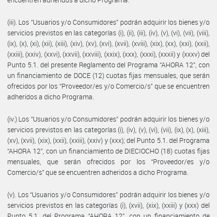
(iii). Los “Usuarios y/o Consumidores” podrán adquirir los bienes y/o
servicios previstos en las categorías (i), (ii), (iii), (iv), (v), (vi), (vii), (viii),
(ix), (x), (xi), (xii), (xiii), (xiv), (xv), (xvi), (xvii), (xviii), (xix), (xx), (xxi), (xxii),
(xxiii), (xxiv), (xxvi), (xxvii), (xxviii), (xxix), (xxx), (xxxi), (xxxii) y (xxxv) del
Punto 5.1. del presente Reglamento del Programa “AHORA 12”, con
un financiamiento de DOCE (12) cuotas fijas mensuales, que serán
ofrecidos por los “Proveedor/es y/o Comercio/s” que se encuentren
adheridos a dicho Programa.
(iv.) Los “Usuarios y/o Consumidores” podrán adquirir los bienes y/o
servicios previstos en las categorías (i), (iv), (v), (vi), (vii), (ix), (x), (xiii),
(xv), (xvii), (xix), (xxii), (xxiii), (xxiv) y (xxx); del Punto 5.1. del Programa
“AHORA 12”, con un financiamiento de DIECIOCHO (18) cuotas fijas
mensuales, que serán ofrecidos por los “Proveedor/es y/o
Comercio/s” que se encuentren adheridos a dicho Programa.
(v). Los “Usuarios y/o Consumidores” podrán adquirir los bienes y/o
servicios previstos en las categorías (i), (xvii), (xix), (xxiii) y (xxx) del
Punto 5.1. del Programa “AHORA 12”, con un financiamiento de