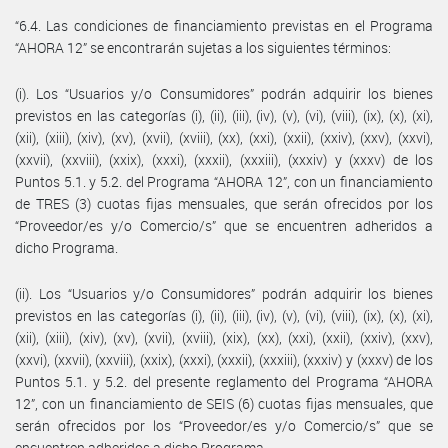
“6.4. Las condiciones de financiamiento previstas en el Programa
“AHORA 12” se encontrarán sujetas a los siguientes términos:
(i). Los “Usuarios y/o Consumidores” podrán adquirir los bienes
previstos en las categorías (i), (ii), (iii), (iv), (v), (vi), (viii), (ix), (x), (xi),
(xii), (xiii), (xiv), (xv), (xvii), (xviii), (xx), (xxi), (xxii), (xxiv), (xxv), (xxvi),
(xxvii), (xxviii), (xxix), (xxxi), (xxxii), (xxxiii), (xxxiv) y (xxxv) de los
Puntos 5.1. y 5.2. del Programa “AHORA 12”, con un financiamiento
de TRES (3) cuotas fijas mensuales, que serán ofrecidos por los
“Proveedor/es y/o Comercio/s” que se encuentren adheridos a
dicho Programa.
(ii). Los “Usuarios y/o Consumidores” podrán adquirir los bienes
previstos en las categorías (i), (ii), (iii), (iv), (v), (vi), (viii), (ix), (x), (xi),
(xii), (xiii), (xiv), (xv), (xvii), (xviii), (xix), (xx), (xxi), (xxii), (xxiv), (xxv),
(xxvi), (xxvii), (xxviii), (xxix), (xxxi), (xxxii), (xxxiii), (xxxiv) y (xxxv) de los
Puntos 5.1. y 5.2. del presente reglamento del Programa “AHORA
12”, con un financiamiento de SEIS (6) cuotas fijas mensuales, que
serán ofrecidos por los “Proveedor/es y/o Comercio/s” que se
encuentren adheridos a dicho Programa.