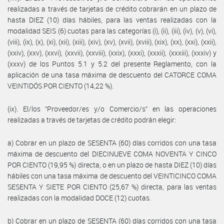
realizadas a través de tarjetas de crédito cobrarán en un plazo de
hasta DIEZ (10) días hábiles, para las ventas realizadas con la
modalidad SEIS (6) cuotas para las categorías (i), (ii), (iii), (iv), (v), (vi),
(viii), (ix), (x), (xi), (xii), (xiii), (xiv), (xv), (xvii), (xviii), (xix), (xx), (xxi), (xxii),
(xxiv), (xxv), (xxvi), (xxvii), (xxviii), (xxix), (xxxi), (xxxii), (xxxiii), (xxxiv) y
(xxxv) de los Puntos 5.1 y 5.2 del presente Reglamento, con la
aplicación de una tasa máxima de descuento del CATORCE COMA
VEINTIDÓS POR CIENTO (14,22 %).
(ix). El/los “Proveedor/es y/o Comercio/s” en las operaciones
realizadas a través de tarjetas de crédito podrán elegir:
a) Cobrar en un plazo de SESENTA (60) días corridos con una tasa
máxima de descuento del DIECINUEVE COMA NOVENTA Y CINCO
POR CIENTO (19,95 %) directa, o en un plazo de hasta DIEZ (10) días
hábiles con una tasa máxima de descuento del VEINTICINCO COMA
SESENTA Y SIETE POR CIENTO (25,67 %) directa, para las ventas
realizadas con la modalidad DOCE (12) cuotas.
b) Cobrar en un plazo de SESENTA (60) días corridos con una tasa