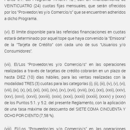
VEINTICUATRO (24) cuotas fijas mensuales, que serán ofrecidos
por los “Proveedor/es y/o Comercio/s” que se encuentren adheridos
a dicho Programa.
(vi). El límite disponible para las referidas financiaciones en cuotas
estará determinado por aquel tope que haya convenido la “Emisora”
de la “Tarjeta de Crédito” con cada uno de sus “Usuarios y/o
Consumidores’’.
(vii). El/Los “Proveedor/es y/o Comercio/s” en las operaciones
realizadas a través de tarjetas de crédito cobrarán en un plazo de
hasta DIEZ (10) días hábiles, para las ventas realizadas con la
modalidad TRES (3) cuotas para las categorías (i), (ii), (iii), (iv), (v), (vi),
(viii), (ix), (x), (xi), (xii), (xiii), (xiv), (xv), (xvii), (xviii), (xx), (xxi), (xxii), (xxiv),
(xxv), (xxvi), (xxvii), (xxviii), (xxix), (xxxi), (xxxii) (xxxiii), (xxxiv) y (xxxv)
de los Puntos 5.1. y 5.2. del presente Reglamento, con la aplicación
de una tasa máxima de descuento del SIETE COMA CINCUENTA Y
OCHO POR CIENTO (7,58 %).
(viii). El/Los “Proveedor/es y/o Comercio/s” en las operaciones