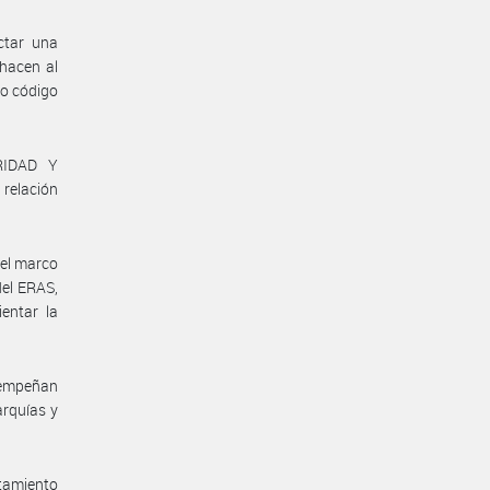
ctar una
hacen al
ro código
GRIDAD Y
relación
 el marco
del ERAS,
entar la
esempeñan
arquías y
tamiento