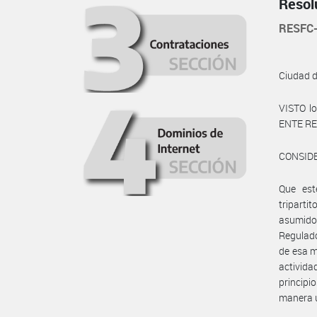
Resol
RESFC
Ciudad 
VISTO lo
ENTE RE
CONSID
Que es
triparti
asumido
Regulado
de esa m
activida
principi
manera u