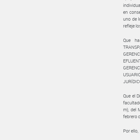
individu
en conse
uno de l
refleje l
Que ha
TRANSP
GERENC
EFLUEN
GERENC
USUARIO
JURÍDIC
Que el 
facultad
m), del
febrero 
Por ello,