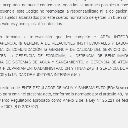
al aceptado, no puede contemplar todas las situaciones posibles a cons
cuencia, este Código no reemplaza la responsabilidad ni la obligació
os sujetos alcanzados por este cuerpo normativo de ejercer un buen cri
os valores y principios allí contenidos.
n tomado la intervención que les compete el AREA INTEG
ARENCIA, la GERENCIA DE RELACIONES INSTITUCIONALES Y LABORA
IA DE COMUNICACIÓN, la GERENCIA DE CALIDAD DEL SERVICIO DE
TES, la GERENCIA DE ECONOMÍA, la GERENCIA DE BENCHMARK
IA DE SISTEMAS DE AGUA Y SANEAMIENTO, la GERENCIA DE ATEN
, el DEPARTAMENTO ADMINISTRACIÓN Y FINANZAS, la GERENCIA DE
OS y la UNIDAD DE AUDITORIA INTERNA (UAI).
Directorio del ENTE REGULADOR DE AGUA Y SANEAMIENTO (ERAS) se e
o para emitir el presente acto, conforme lo normado por el artículo 48, inc
 Marco Regulatorio aprobado como Anexo 2 de la Ley Nº 26.221 de fec
de 2007 (B.O. 2/03/07).