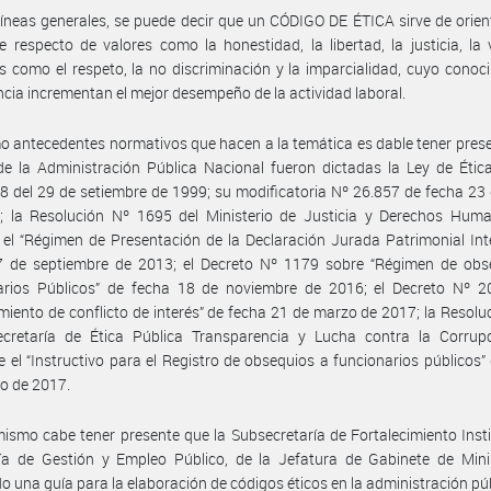
líneas generales, se puede decir que un CÓDIGO DE ÉTICA sirve de orien
te respecto de valores como la honestidad, la libertad, la justicia, la
os como el respeto, la no discriminación y la imparcialidad, cuyo conoc
cia incrementan el mejor desempeño de la actividad laboral.
 antecedentes normativos que hacen a la temática es dable tener prese
e la Administración Pública Nacional fueron dictadas la Ley de Étic
8 del 29 de setiembre de 1999; su modificatoria Nº 26.857 de fecha 2
; la Resolución Nº 1695 del Ministerio de Justicia y Derechos Hum
el “Régimen de Presentación de la Declaración Jurada Patrimonial Int
7 de septiembre de 2013; el Decreto Nº 1179 sobre “Régimen de obs
arios Públicos” de fecha 18 de noviembre de 2016; el Decreto Nº 2
miento de conflicto de interés” de fecha 21 de marzo de 2017; la Resolu
ecretaría de Ética Pública Transparencia y Lucha contra la Corrup
e el “Instructivo para el Registro de obsequios a funcionarios públicos”
io de 2017.
ismo cabe tener presente que la Subsecretaría de Fortalecimiento Insti
ría de Gestión y Empleo Público, de la Jefatura de Gabinete de Mini
o una guía para la elaboración de códigos éticos en la administración púb