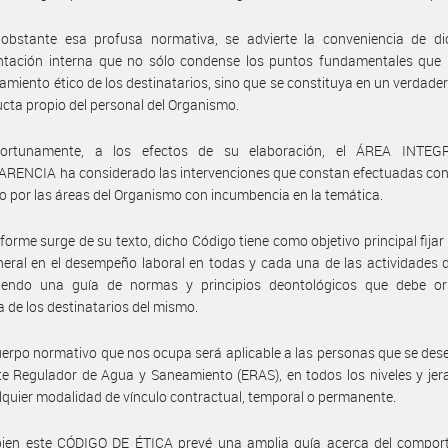
obstante esa profusa normativa, se advierte la conveniencia de di
ntación interna que no sólo condense los puntos fundamentales que 
miento ético de los destinatarios, sino que se constituya en un verdade
cta propio del personal del Organismo.
ortunamente, a los efectos de su elaboración, el ÁREA INTE
ENCIA ha considerado las intervenciones que constan efectuadas con 
to por las áreas del Organismo con incumbencia en la temática.
forme surge de su texto, dicho Código tiene como objetivo principal fijar
neral en el desempeño laboral en todas y cada una de las actividades 
ciendo una guía de normas y principios deontológicos que debe ori
 de los destinatarios del mismo.
uerpo normativo que nos ocupa será aplicable a las personas que se d
te Regulador de Agua y Saneamiento (ERAS), en todos los niveles y jer
lquier modalidad de vínculo contractual, temporal o permanente.
 bien este CÓDIGO DE ÉTICA prevé una amplia guía acerca del compor