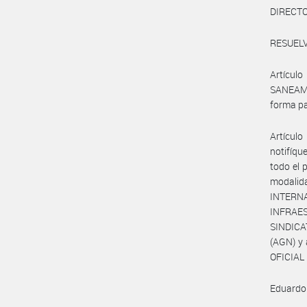
DIRECT
RESUELV
Artícu
SANEAMI
forma pa
Artícul
notifíqu
todo el
modalid
INTERNA
INFRAES
SINDICA
(AGN) y
OFICIAL 
Eduardo 