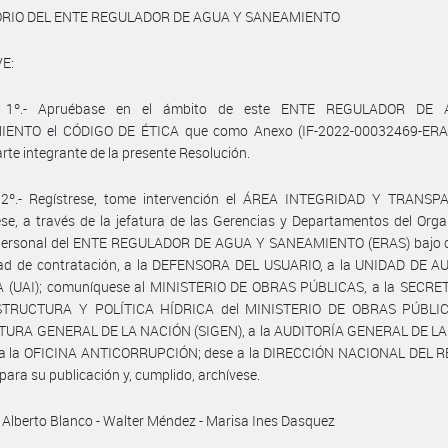
ORIO DEL ENTE REGULADOR DE AGUA Y SANEAMIENTO
E:
lo 1º.- Apruébase en el ámbito de este ENTE REGULADOR DE
ENTO el CÓDIGO DE ÉTICA que como Anexo (IF-2022-00032469-ERA
rte integrante de la presente Resolución.
o 2º.- Regístrese, tome intervención el ÁREA INTEGRIDAD Y TRANSP
ese, a través de la jefatura de las Gerencias y Departamentos del Org
 personal del ENTE REGULADOR DE AGUA Y SANEAMIENTO (ERAS) bajo c
ad de contratación, a la DEFENSORA DEL USUARIO, a la UNIDAD DE A
 (UAI); comuníquese al MINISTERIO DE OBRAS PÚBLICAS, a la SECRE
TRUCTURA Y POLÍTICA HÍDRICA del MINISTERIO DE OBRAS PÚBLIC
TURA GENERAL DE LA NACIÓN (SIGEN), a la AUDITORÍA GENERAL DE L
 a la OFICINA ANTICORRUPCIÓN; dese a la DIRECCIÓN NACIONAL DEL 
para su publicación y, cumplido, archívese.
Alberto Blanco - Walter Méndez - Marisa Ines Dasquez