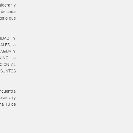
iderar, y
n de cada
terio que
RIDAD Y
LES, la
 AGUA Y
ING, la
CIÓN AL
 ASUNTOS
ncuentra
isos a) y
ha 13 de