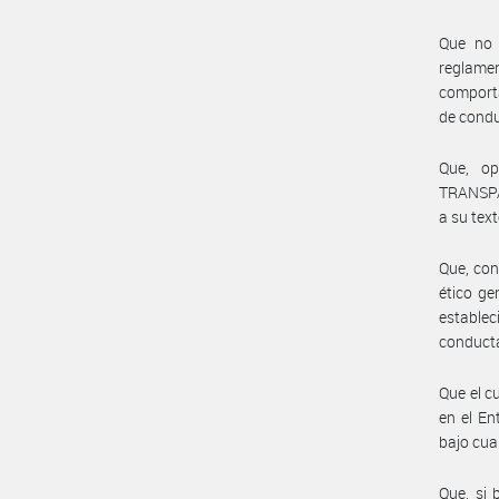
Que no 
reglame
comporta
de condu
Que, op
TRANSPAR
a su tex
Que, con
ético ge
estable
conducta
Que el c
en el En
bajo cua
Que, si