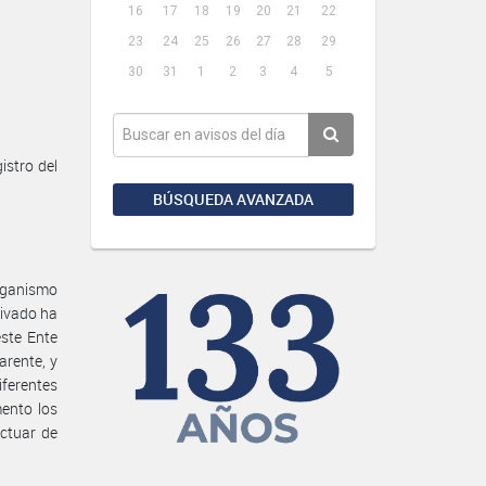
16
17
18
19
20
21
22
23
24
25
26
27
28
29
30
31
1
2
3
4
5
stro del
BÚSQUEDA AVANZADA
ganismo
rivado ha
ste Ente
arente, y
iferentes
mento los
actuar de