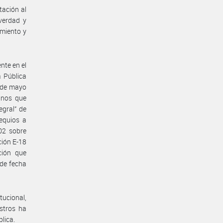
tación al
 verdad y
imiento y
nte en el
a Pública
3 de mayo
anos que
egral” de
equios a
02 sobre
ción E-18
ción que
 de fecha
tucional,
stros ha
lica.