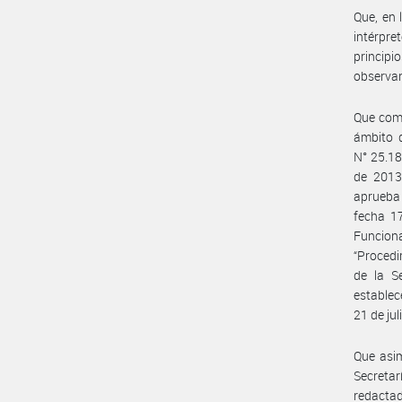
Que, en 
intérpre
principi
observan
Que como
ámbito d
N° 25.18
de 2013
aprueba 
fecha 1
Funcion
“Procedi
de la S
establec
21 de jul
Que asim
Secreta
redactad