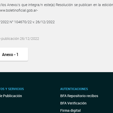
/los Anexo/s que integra/n este(a) Resolución se publican en la edició
w.boletinoficial.gob.ar-
2/2022 N° 104670/22 v. 26/12/2022
e publicación 26/12/2022
Anexo - 1
OS Y SERVICIOS
AUTENTICACIONES
de Publicación
BFA Repositorio recibos
BFA Verificación
Firma digital