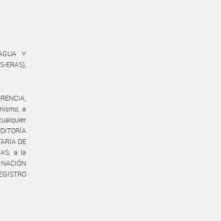
 AGUA Y
S-ERAS),
ARENCIA,
anismo, a
ualquier
UDITORÍA
TARÍA DE
AS, a la
A NACIÓN
REGISTRO