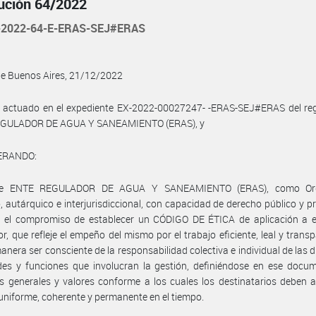
ución 64/2022
-2022-64-E-ERAS-SEJ#ERAS
de Buenos Aires, 21/12/2022
 actuado en el expediente EX-2022-00027247- -ERAS-SEJ#ERAS del regi
GULADOR DE AGUA Y SANEAMIENTO (ERAS), y
ERANDO:
te ENTE REGULADOR DE AGUA Y SANEAMIENTO (ERAS), como Or
to, autárquico e interjurisdiccional, con capacidad de derecho público y p
 el compromiso de establecer un CÓDIGO DE ÉTICA de aplicación a e
r, que refleje el empeño del mismo por el trabajo eficiente, leal y transp
anera ser consciente de la responsabilidad colectiva e individual de las d
des y funciones que involucran la gestión, definiéndose en ese docu
os generales y valores conforme a los cuales los destinatarios deben 
niforme, coherente y permanente en el tiempo.