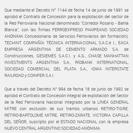
Que mediante el Decreto N° 1144 de fecha 14 de junio de 1991 se
aprobó el Contrato de Concesión para la explotación del sector de
la Red Ferroviaria Nacional denominado “Corredor Rosario - Bahía
Blanca”, con las firmas FERROEXPRESO PAMPEANO SOCIEDAD
ANÓNIMA Concesionaria de Servicios Ferroviarios (en formación),
TECHINT COMPAÑÍA TÉCNICA INTERNACIONAL S.A.C.e I., EACA
EMPRESA ARGENTINA DE CEMENTO ARMADO S.A. de
Construcciones, GESIEMES S.A.C.I. y A.G., CHASE MANHATTAN
INVESTMENTS ARGENTINA S.A., RÍOBANK INTERNATIONAL,
SOCIEDAD COMERCIAL DEL PLATA S.A., IOWA INTERSTATE
RAILROAD y COINFER S.A.I.
Que a través del Decreto N° 994 de fecha 18 de junio de 1992 se
aprobó el Contrato de Concesión integral de explotación del Sector
de la Red Ferroviaria Nacional integrado por la LÍNEA GENERAL
MITRE con exclusión de sus tramos urbanos RETIRO-TIGRE,
RETIRO-BARTOLOMÉ MITRE, RETIRO-ZÁRATE, VICTORIA CAPILLA
DEL SEÑOR, suscripto por el ESTADO NACIONAL con la empresa
NUEVO CENTRAL ARGENTINO SOCIEDAD ANÓNIMA.