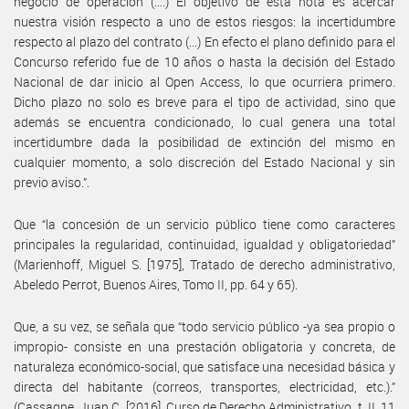
negocio de operación (….) El objetivo de esta nota es acercar
nuestra visión respecto a uno de estos riesgos: la incertidumbre
respecto al plazo del contrato (...) En efecto el plano definido para el
Concurso referido fue de 10 años o hasta la decisión del Estado
Nacional de dar inicio al Open Access, lo que ocurriera primero.
Dicho plazo no solo es breve para el tipo de actividad, sino que
además se encuentra condicionado, lo cual genera una total
incertidumbre dada la posibilidad de extinción del mismo en
cualquier momento, a solo discreción del Estado Nacional y sin
previo aviso.”.
Que “la concesión de un servicio público tiene como caracteres
principales la regularidad, continuidad, igualdad y obligatoriedad”
(Marienhoff, Miguel S. [1975], Tratado de derecho administrativo,
Abeledo Perrot, Buenos Aires, Tomo II, pp. 64 y 65).
Que, a su vez, se señala que “todo servicio público -ya sea propio o
impropio- consiste en una prestación obligatoria y concreta, de
naturaleza económico-social, que satisface una necesidad básica y
directa del habitante (correos, transportes, electricidad, etc.).”
(Cassagne, Juan C. [2016], Curso de Derecho Administrativo, t. II, 11