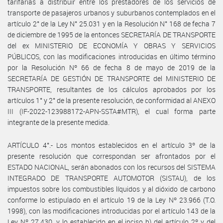
tarifarias a distribuir entre los prestadores de los servicios de
transporte de pasajeros urbanos y suburbanos contemplados en el
artículo 2° de la Ley N° 25.031 y en la Resolución N° 168 de fecha 7
de diciembre de 1995 de la entonces SECRETARÍA DE TRANSPORTE
del ex MINISTERIO DE ECONOMÍA Y OBRAS Y SERVICIOS
PÚBLICOS, con las modificaciones introducidas en último término
por la Resolución Nº 66 de fecha 8 de mayo de 2019 de la
SECRETARÍA DE GESTIÓN DE TRANSPORTE del MINISTERIO DE
TRANSPORTE, resultantes de los cálculos aprobados por los
artículos 1° y 2° de la presente resolución, de conformidad al ANEXO
III (IF-2022-123988172-APN-SSTA#MTR), el cual forma parte
integrante de la presente medida.
ARTÍCULO 4°.- Los montos establecidos en el artículo 3º de la
presente resolución que correspondan ser afrontados por el
ESTADO NACIONAL, serán abonados con los recursos del SISTEMA
INTEGRADO DE TRANSPORTE AUTOMOTOR (SISTAU), de los
impuestos sobre los combustibles líquidos y al dióxido de carbono
conforme lo estipulado en el artículo 19 de la Ley Nº 23.966 (T.O.
1998), con las modificaciones introducidas por el artículo 143 de la
Ley Nº 27.430, y lo establecido en el inciso b) del artículo 2º y del