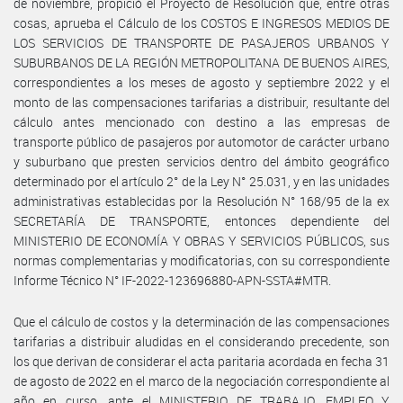
de noviembre, propició el Proyecto de Resolución que, entre otras
cosas, aprueba el Cálculo de los COSTOS E INGRESOS MEDIOS DE
LOS SERVICIOS DE TRANSPORTE DE PASAJEROS URBANOS Y
SUBURBANOS DE LA REGIÓN METROPOLITANA DE BUENOS AIRES,
correspondientes a los meses de agosto y septiembre 2022 y el
monto de las compensaciones tarifarias a distribuir, resultante del
cálculo antes mencionado con destino a las empresas de
transporte público de pasajeros por automotor de carácter urbano
y suburbano que presten servicios dentro del ámbito geográfico
determinado por el artículo 2° de la Ley N° 25.031, y en las unidades
administrativas establecidas por la Resolución N° 168/95 de la ex
SECRETARÍA DE TRANSPORTE, entonces dependiente del
MINISTERIO DE ECONOMÍA Y OBRAS Y SERVICIOS PÚBLICOS, sus
normas complementarias y modificatorias, con su correspondiente
Informe Técnico N° IF-2022-123696880-APN-SSTA#MTR.
Que el cálculo de costos y la determinación de las compensaciones
tarifarias a distribuir aludidas en el considerando precedente, son
los que derivan de considerar el acta paritaria acordada en fecha 31
de agosto de 2022 en el marco de la negociación correspondiente al
año en curso, ante el MINISTERIO DE TRABAJO, EMPLEO Y