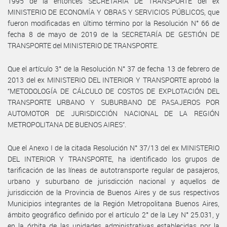
1995 de la entonces SECRETARÍA DE TRANSPORTE del ex
MINISTERIO DE ECONOMÍA Y OBRAS Y SERVICIOS PÚBLICOS, que
fueron modificadas en último término por la Resolución N° 66 de
fecha 8 de mayo de 2019 de la SECRETARÍA DE GESTIÓN DE
TRANSPORTE del MINISTERIO DE TRANSPORTE.
Que el artículo 3° de la Resolución N° 37 de fecha 13 de febrero de
2013 del ex MINISTERIO DEL INTERIOR Y TRANSPORTE aprobó la
“METODOLOGÍA DE CÁLCULO DE COSTOS DE EXPLOTACIÓN DEL
TRANSPORTE URBANO Y SUBURBANO DE PASAJEROS POR
AUTOMOTOR DE JURISDICCIÓN NACIONAL DE LA REGIÓN
METROPOLITANA DE BUENOS AIRES”.
Que el Anexo I de la citada Resolución N° 37/13 del ex MINISTERIO
DEL INTERIOR Y TRANSPORTE, ha identificado los grupos de
tarificación de las líneas de autotransporte regular de pasajeros,
urbano y suburbano de jurisdicción nacional y aquellos de
jurisdicción de la Provincia de Buenos Aires y de sus respectivos
Municipios integrantes de la Región Metropolitana Buenos Aires,
ámbito geográfico definido por el artículo 2° de la Ley N° 25.031, y
en la órbita de las unidades administrativas establecidas por la