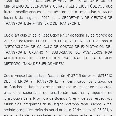
1995 de la entonces SECRETARÍA DE TRANSPORTE del ex
MINISTERIO DE ECONOMÍA Y OBRAS Y SERVICIOS PÚBLICOS, que
fueron modificadas en último término por la Resolución N° 66 de
fecha 8 de mayo de 2019 de la SECRETARÍA DE GESTIÓN DE
TRANSPORTE del MINISTERIO DE TRANSPORTE.
Que el artículo 3° de la Resolución N° 37 de fecha 13 de febrero de
2013 del ex MINISTERIO DEL INTERIOR Y TRANSPORTE aprobó la
“METODOLOGÍA DE CÁLCULO DE COSTOS DE EXPLOTACIÓN DEL
TRANSPORTE URBANO Y SUBURBANO DE PASAJEROS POR
AUTOMOTOR DE JURISDICCIÓN NACIONAL DE LA REGIÓN
METROPOLITANA DE BUENOS AIRES”.
Que el Anexo I de la citada Resolución N° 37/13 del ex MINISTERIO
DEL INTERIOR Y TRANSPORTE, ha identificado los grupos de
tarificación de las líneas de autotransporte regular de pasajeros,
urbano y suburbano de jurisdicción nacional y aquellos de
jurisdicción de la Provincia de Buenos Aires y de sus respectivos
Municipios integrantes de la Región Metropolitana Buenos Aires,
ámbito geográfico definido por el artículo 2° de la Ley N° 25.031, y
en la órbita de las unidades administrativas establecidas por la