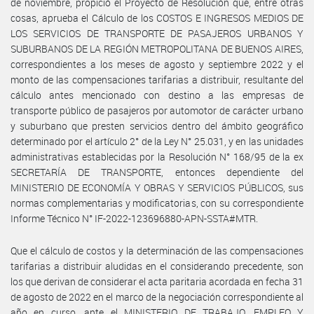
de noviembre, propició el Proyecto de Resolución que, entre otras
cosas, aprueba el Cálculo de los COSTOS E INGRESOS MEDIOS DE
LOS SERVICIOS DE TRANSPORTE DE PASAJEROS URBANOS Y
SUBURBANOS DE LA REGIÓN METROPOLITANA DE BUENOS AIRES,
correspondientes a los meses de agosto y septiembre 2022 y el
monto de las compensaciones tarifarias a distribuir, resultante del
cálculo antes mencionado con destino a las empresas de
transporte público de pasajeros por automotor de carácter urbano
y suburbano que presten servicios dentro del ámbito geográfico
determinado por el artículo 2° de la Ley N° 25.031, y en las unidades
administrativas establecidas por la Resolución N° 168/95 de la ex
SECRETARÍA DE TRANSPORTE, entonces dependiente del
MINISTERIO DE ECONOMÍA Y OBRAS Y SERVICIOS PÚBLICOS, sus
normas complementarias y modificatorias, con su correspondiente
Informe Técnico N° IF-2022-123696880-APN-SSTA#MTR.
Que el cálculo de costos y la determinación de las compensaciones
tarifarias a distribuir aludidas en el considerando precedente, son
los que derivan de considerar el acta paritaria acordada en fecha 31
de agosto de 2022 en el marco de la negociación correspondiente al
año en curso, ante el MINISTERIO DE TRABAJO, EMPLEO Y