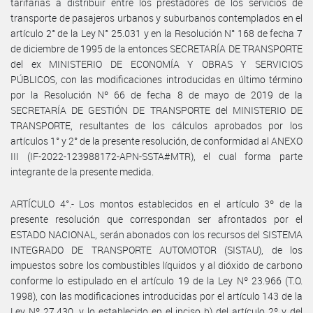
tarifarias a distribuir entre los prestadores de los servicios de
transporte de pasajeros urbanos y suburbanos contemplados en el
artículo 2° de la Ley N° 25.031 y en la Resolución N° 168 de fecha 7
de diciembre de 1995 de la entonces SECRETARÍA DE TRANSPORTE
del ex MINISTERIO DE ECONOMÍA Y OBRAS Y SERVICIOS
PÚBLICOS, con las modificaciones introducidas en último término
por la Resolución Nº 66 de fecha 8 de mayo de 2019 de la
SECRETARÍA DE GESTIÓN DE TRANSPORTE del MINISTERIO DE
TRANSPORTE, resultantes de los cálculos aprobados por los
artículos 1° y 2° de la presente resolución, de conformidad al ANEXO
III (IF-2022-123988172-APN-SSTA#MTR), el cual forma parte
integrante de la presente medida.
ARTÍCULO 4°.- Los montos establecidos en el artículo 3º de la
presente resolución que correspondan ser afrontados por el
ESTADO NACIONAL, serán abonados con los recursos del SISTEMA
INTEGRADO DE TRANSPORTE AUTOMOTOR (SISTAU), de los
impuestos sobre los combustibles líquidos y al dióxido de carbono
conforme lo estipulado en el artículo 19 de la Ley Nº 23.966 (T.O.
1998), con las modificaciones introducidas por el artículo 143 de la
Ley Nº 27.430, y lo establecido en el inciso b) del artículo 2º y del