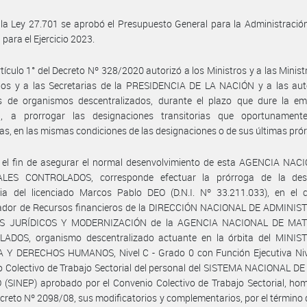
la Ley 27.701 se aprobó el Presupuesto General para la Administració
 para el Ejercicio 2023.
rtículo 1° del Decreto Nº 328/2020 autorizó a los Ministros y a las Ministr
rios y a las Secretarias de la PRESIDENCIA DE LA NACIÓN y a las aut
 de organismos descentralizados, durante el plazo que dure la em
ia, a prorrogar las designaciones transitorias que oportunament
as, en las mismas condiciones de las designaciones o de sus últimas pró
 el fin de asegurar el normal desenvolvimiento de esta AGENCIA NAC
LES CONTROLADOS, corresponde efectuar la prórroga de la des
oria del licenciado Marcos Pablo DEO (D.N.I. Nº 33.211.033), en el 
ador de Recursos financieros de la DIRECCIÓN NACIONAL DE ADMINIS
S JURÍDICOS Y MODERNIZACIÓN de la AGENCIA NACIONAL DE MAT
ADOS, organismo descentralizado actuante en la órbita del MINIS
A Y DERECHOS HUMANOS, Nivel C - Grado 0 con Función Ejecutiva Nive
 Colectivo de Trabajo Sectorial del personal del SISTEMA NACIONAL D
(SINEP) aprobado por el Convenio Colectivo de Trabajo Sectorial, ho
ecreto Nº 2098/08, sus modificatorios y complementarios, por el término 