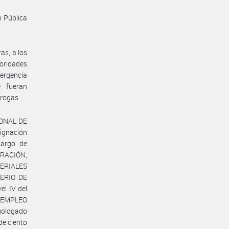
n Pública
as, a los
oridades
ergencia
e fueran
rrogas.
IONAL DE
ignación
cargo de
TRACIÓN,
ERIALES
TERIO DE
l IV del
E EMPLEO
mologado
de ciento