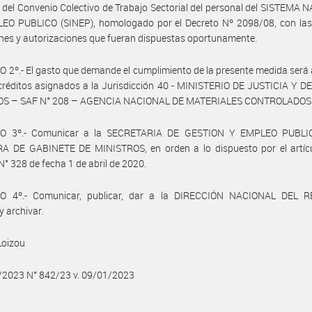
 del Convenio Colectivo de Trabajo Sectorial del personal del SISTEMA
EO PUBLICO (SINEP), homologado por el Decreto Nº 2098/08, con la
nes y autorizaciones que fueran dispuestas oportunamente.
 2º.- El gasto que demande el cumplimiento de la presente medida será
créditos asignados a la Jurisdicción 40 - MINISTERIO DE JUSTICIA Y 
 – SAF N° 208 – AGENCIA NACIONAL DE MATERIALES CONTROLADOS
O 3º.- Comunicar a la SECRETARIA DE GESTION Y EMPLEO PUBLI
A DE GABINETE DE MINISTROS, en orden a lo dispuesto por el artícu
N° 328 de fecha 1 de abril de 2020.
O 4º.- Comunicar, publicar, dar a la DIRECCIÓN NACIONAL DEL 
y archivar.
Loizou
/2023 N° 842/23 v. 09/01/2023