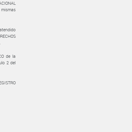
 NACIONAL
s mismas
 atendido
DERECHOS
.
CO de la
lo 2 del
REGISTRO