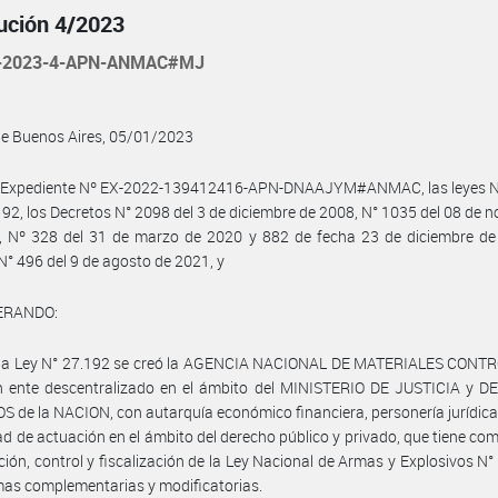
ución 4/2023
-2023-4-APN-ANMAC#MJ
de Buenos Aires, 05/01/2023
l Expediente Nº EX-2022-139412416-APN-DNAAJYM#ANMAC, las leyes N
192, los Decretos N° 2098 del 3 de diciembre de 2008, N° 1035 del 08 de 
, Nº 328 del 31 de marzo de 2020 y 882 de fecha 23 de diciembre de 
N° 496 del 9 de agosto de 2021, y
ERANDO:
 la Ley N° 27.192 se creó la AGENCIA NACIONAL DE MATERIALES CONT
 ente descentralizado en el ámbito del MINISTERIO DE JUSTICIA y 
de la NACION, con autarquía económico financiera, personería jurídica
d de actuación en el ámbito del derecho público y privado, que tiene co
ación, control y fiscalización de la Ley Nacional de Armas y Explosivos N°
as complementarias y modificatorias.