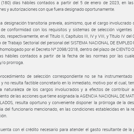
 (180) días hábiles contados a partir del 5 de enero de 2023, en la
nes y autorizaciones con que fuera designado oportunamente.
a designación transitoria preveía, asimismo, que el cargo involucrado 
 de conformidad con los requisitos y sistemas de selección vigentes
do, respectivamente, en el Título II, Capítulos III, IV y VIII, y Título IV de
vo de Trabajo Sectorial del personal del SISTEMA NACIONAL DE EMPLEO
 homologado por el Decreto Nº 2098/2018, dentro del plazo de CIENTO
as hábiles contados a partir de la fecha de las normas por las cual
y/o prorroga.
procedimiento de selección correspondiente no se ha instrumentado 
 y no resulta factible concretarlo en lo inmediato, motivo por el cual, te
a naturaleza de los cargos involucrados y a efectos de contribuir a
iento de las acciones que tiene asignada la AGENCIA NACIONAL DE MA
ADOS, resulta oportuno y conveniente disponer la prórroga de la des
ria del funcionario mencionado, en las condiciones establecidas en la r
ión.
uenta con el crédito necesario para atender el gasto resultante de la