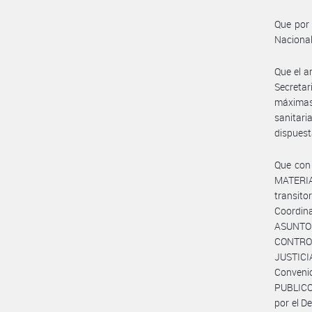
Que por 
Nacional
Que el a
Secreta
máximas
sanitar
dispuest
Que con
MATERIA
transit
Coordin
ASUNTO
CONTROL
JUSTICI
Convenio
PUBLICO 
por el D