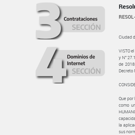
Resol
RESOL
Ciudad 
VISTO e
y N° 27.
de 2018
Decreto 
CONSID
Que por
como un
HUMANOS 
capacida
la aplic
sus norm