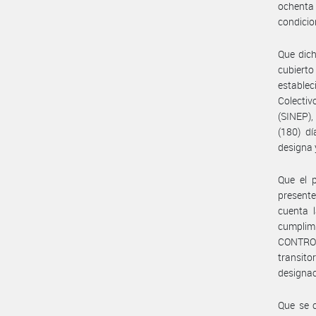
ochenta
condicio
Que dich
cubierto
estableci
Colecti
(SINEP),
(180) dí
designa 
Que el 
presente
cuenta l
cumplim
CONTROL
transito
designac
Que se c