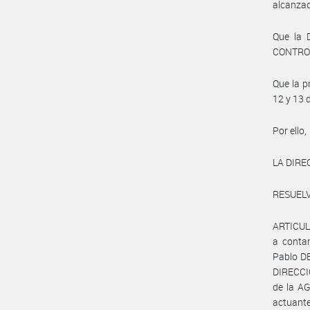
alcanzad
Que la 
CONTROL
Que la p
12 y 13 
Por ello,
LA DIRE
RESUELV
ARTICULO
a contar
Pablo DE
DIRECC
de la A
actuant