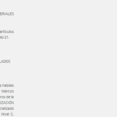
TERIALES
artículos
496/21.
OLADOS
s hábiles
do Marcos
ros de la
IZACIÓN
ralizado
Nivel C,