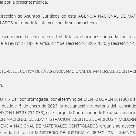
a por la presente medida.
Dirección de Asuntos Jurídicos de esta AGENCIA NACIONAL DE MA
ADOS ha tomado la intervención de su competencia.
resente medida se dicta en virtud de las atribuciones conferidas por los 
de la Ley N° 27.192, el artículo 1º del Decreto Nº 328/2020, y Decreto N° 
CTORA EJECUTIVA DE LA AGENCIA NACIONAL DE MATERIALES CONTR
E:
 1º.- Dar por prorrogada, por el término de CIENTO OCHENTA (180) día
 desde el 5 de enero de 2023, la designación transitoria del licencia
O (D.N.I. Nº 33.211.033), en el cargo de Coordinador de Recursos financie
IÓN NACIONAL DE ADMINISTRACIÓN, ASUNTOS JURÍDICOS Y MODERN
GENCIA NACIONAL DE MATERIALES CONTROLADOS, organismo descent
e en la órbita del MINISTERIO DE JUSTICIA Y DERECHOS HUMANOS, 