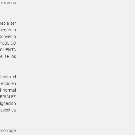
s mismas
debía ser
 según lo
l Convenio
 PUBLICO
 OCHENTA
es se los
hasta el
niendo en
l normal
TERIALES
ignación
espectiva
 prórroga