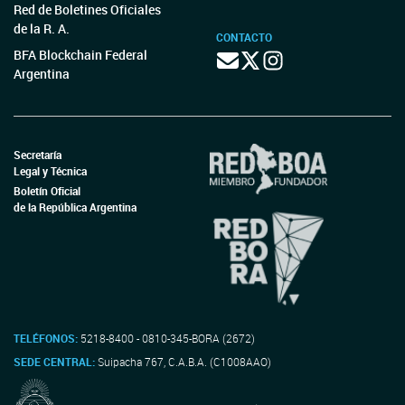
Red de Boletines Oficiales
de la R. A.
CONTACTO
BFA Blockchain Federal
Argentina
Secretaría
Legal y Técnica
Boletín Oficial
de la República Argentina
TELÉFONOS:
5218-8400 - 0810-345-BORA (2672)
SEDE CENTRAL:
Suipacha 767, C.A.B.A. (C1008AAO)