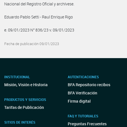
Nacional del Registro Oficial y archívese.
Eduardo Pablo Setti - Raul Enrique Rigo
e. 09/01/2023 N° 836/23 v. 09/01/2023
Fecha de publicación 09/01/2023
INSTITUCIONAL
AUTENTICACIONES
Misión, Visión e Historia
BFA Repositorio recibos
BFA Verificación
PRODUCTOS Y SERVICIOS
Firma digital
Tarifas de Publicación
FAQ Y TUTORIALES
SITIOS DE INTERÉS
Preguntas Frecuentes