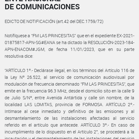
DE COMUNICACIONES
EDICTO DE NOTIFICACIÓN (art.42 del DEC.1759/72)
Notifíquese a “FM LAS PRINCESITAS” que en el expediente EX-2021-
01875817-APN-SG#EANA se ha dictado la RESOLUCIÓN-2023-184-
APN-ENACOM#JGM, de fecha 11/01/2023, que en su parte
resolutiva dice:
“ARTÍCULO 1º.- Declárase ilegal, en los términos del Artículo 116 de
la Ley Nº 26.522, al servicio de comunicación audiovisual por
modulación de frecuencia denominado “FM LAS PRINCESITAS”, que
emite en la frecuencia 96.3 MHz, desde el domicilio sito en la calle 9
de Julio S/Nº, entre Avenida Antártida y calle sin nombre, de la
localidad LAS LOMITAS, provincia de FORMOSA. ARTÍCULO 2º.-
Intímase al cese inmediato y definitivo de las emisiones y al
desmantelamiento de las instalaciones afectadas al servicio
referido en el artículo que antecede. ARTÍCULO 3º.- En caso de
incumplimiento de lo dispuesto en el Artículo 2°, se procederá a la
incautación y el desmantelamiento de las instalaciones del servicio