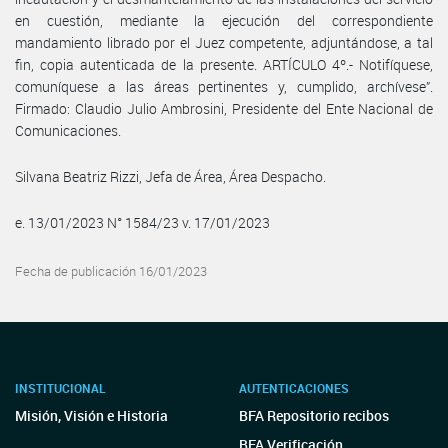
en cuestión, mediante la ejecución del correspondiente
mandamiento librado por el Juez competente, adjuntándose, a tal
fin, copia autenticada de la presente. ARTÍCULO 4º.- Notifíquese,
comuníquese a las áreas pertinentes y, cumplido, archívese”.
Firmado: Claudio Julio Ambrosini, Presidente del Ente Nacional de
Comunicaciones.
Silvana Beatriz Rizzi, Jefa de Área, Área Despacho.
e. 13/01/2023 N° 1584/23 v. 17/01/2023
Fecha de publicación 16/01/2023
INSTITUCIONAL
AUTENTICACIONES
Misión, Visión e Historia
BFA Repositorio recibos
BFA Verificación